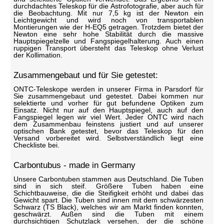
durchdachtes Teleskop für die Astrofotografie, aber auch für
die Beobachtung. Mit nur 7,5 kg ist der Newton ein
Leichtgewicht und wird noch von transportablen
Montierungen wie der H-EQ5 getragen. Trotzdem bietet der
Newton eine sehr hohe Stabilität durch die massive
Hauptspiegelzelle und Fangspiegelhalterung. Auch einen
ruppigen Transport übersteht das Teleskop ohne Verlust
der Kollimation.
Zusammengebaut und für Sie getestet:
ONTC-Teleskope werden in unserer Firma in Parsdorf für
Sie zusammengebaut und getestet. Dabei kommen nur
selektierte und vorher für gut befundene Optiken zum
Einsatz. Nicht nur auf den Hauptspiegel, auch auf den
Fangspiegel legen wir viel Wert. Jeder ONTC wird nach
dem Zusammenbau feinstens justiert und auf unserer
optischen Bank getestet, bevor das Teleskop für den
Versand vorbereitet wird. Selbstverständlich liegt eine
Checkliste bei.
Carbontubus - made in Germany
Unsere Carbontuben stammen aus Deutschland. Die Tuben
sind in sich steif. Größere Tuben haben eine
Schichtbauweise, die die Steifigkeit erhöht und dabei das
Gewicht spart. Die Tuben sind innen mit dem schwärzesten
Schwarz (TS Black), welches wir am Markt finden konnten,
geschwärzt. Außen sind die Tuben mit einem
durchsichtigen Schutzlack versehen, der die schöne