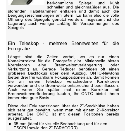
herkömmliche Spiegel und kühlt
schneller und gleichmäßiger aus. Die
störenden Halteklammern entfallen und damit auch die
Beugungserscheinungen am Stern. Es kann also die volle
Öffnung des Spiegels genutzt werden. Insgesamt ist die
Lagerung auch weniger anfällig für Verspannungen des
Spiegels.
Ein Teleskop - mehrere Brennweiten für die
Fotografie
Längst sind die Zeiten vorbei, wo es nur einen
Komakorrektor für die Fotografie gibt. Mittlerweile bieten
Korrektoren eine Brennweitenverlängerung oder
Verkürzung an. Gerade Reducer benötigen oft einen
größeren Backfokus über dem Auszug. ONTC-Newtons
bieten drei frei wählbare Fokuspositionen an, damit können
Sie an einem Teleskop verschiedene Korrektoren
verwenden und die Brennweite entsprechend beeinflussen.
Auch wenn Sie später mal einen Korrektor mit
Brennweitenveränderung kaufen, Ihr ONTC bietet Ihnen
immer eine gute Basis.
Diese drei Fokuspositionen über der 2"-Steckhülse haben
sich sehr gut bewährt, wenn man mit einem 2"-Korrektor
arbeitet. Der ONTC ist mit diesen Positionen bereits
ausgestattet.
35 mm (ideal für visuelle Beobachtung und für den
TSGPU sowie den 2" PARACORR)