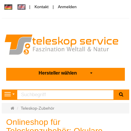
Kontakt
Anmelden
Hersteller wählen
Su
Navigation
Startseite
Teleskop-Zubehör
Onlineshop für
Teleskopzubehör: Okulare,