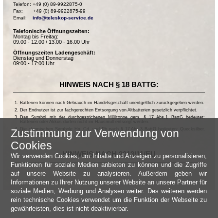
Telefon: +49 (0) 89-9922875-0

Fax:       +49 (0) 89-9922875-99

Email:    
info@teleskop-service.de
Telefonische Öffnungszeiten:
Montag bis Freitag:
09.00 - 12.00 / 13.00 - 16.00 Uhr
Öffnungszeiten Ladengeschäft:
Dienstag und Donnerstag
09:00 - 17:00 Uhr
HINWEIS NACH § 18 BATTG:
Batterien können nach Gebrauch im Handelsgeschäft unentgeltlich zurückgegeben werden.
Der Endnutzer ist zur fachgerechten Entsorgung von Altbatterien gesetzlich verpflichtet.
Das Symbol mit der durchgestrichenen Mülltonne gem. § 17 Abs.1 BattG bedeutet:
Batterien oder Akkus dürfen nicht im Hausmüll entsorgt werden.
Die chemischen Symbole Hg, Cd, und Pb nach § 17 Abs.3 BattG bedeuten: Quecksilber,
Zustimmung zur Verwendung von
Cadmium und Blei.
Cookies
HINWEIS NACH 2013/11/EU
Wir verwenden Cookies, um Inhalte und Anzeigen zu personalisieren,
Funktionen für soziale Medien anbieten zu können und die Zugriffe
auf unsere Website zu analysieren. Außerdem geben wir
Informationen zu Ihrer Nutzung unserer Website an unsere Partner für
soziale Medien, Werbung und Analysen weiter. Des weiteren werden
rein technische Cookies verwendet um die Funktion der Webseite zu
gewährleisten, dies ist nicht deaktivierbar.