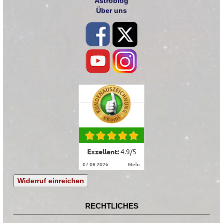
Astroblog
Über uns
Exzellent:
4.9
/
5
07.08.2026
mehr
Widerruf einreichen
RECHTLICHES