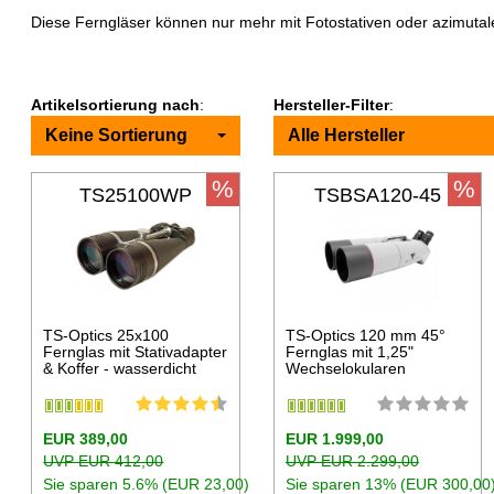
Diese Ferngläser können nur mehr mit Fotostativen oder azimuta
Artikelsortierung nach
:
Hersteller-Filter
:
Keine Sortierung
Alle Hersteller
%
%
TS25100WP
TSBSA120-45
TS-Optics 25x100
TS-Optics 120 mm 45°
Fernglas mit Stativadapter
Fernglas mit 1,25"
& Koffer - wasserdicht
Wechselokularen
EUR 389,00
EUR 1.999,00
UVP EUR 412,00
UVP EUR 2.299,00
Sie sparen 5.6% (EUR 23,00)
Sie sparen 13% (EUR 300,00