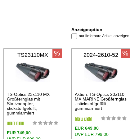
Anzeigeoption
:
nur lieferbare Artikel anzeigen
%
%
TS23110MX
2024-2610-52
TS-Optics 23x110 MX
Aktion: TS-Optics 20x110
Großfernglas mit
MX MARINE Großfernglas
Stativadapter,
- stickstoffgefüllt,
stickstoffgefüllt,
gummiarmiert
gummiarmiert
EUR 649,00
EUR 749,00
UVP EUR 799,00