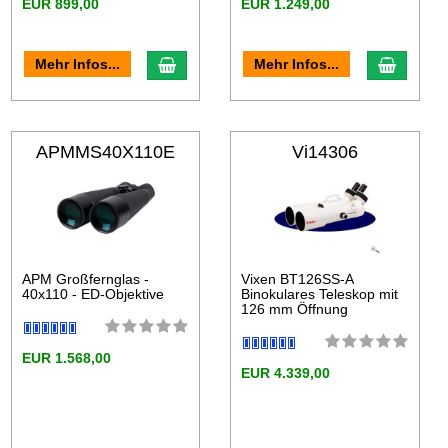
EUR 899,00
EUR 1.249,00
Mehr Infos...
Mehr Infos...
APMMS40X110E
Vi14306
D
APM Großfernglas -
Vixen BT126SS-A
40x110 - ED-Objektive
Binokulares Teleskop mit
126 mm Öffnung
EUR 1.568,00
EUR 4.339,00