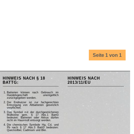
Seite 1 von 1
HINWEIS NACH § 18
HINWEIS NACH
BATTG:
2013/11/EU
Batterien können nach Gebrauch im
Handelsgeschäft unentgeltlich
zurückgegeben werden.
Der Endnutzer ist zur fachgerechten
Entsorgung von Altbatterien gesetzlich
verpflichtet.
Das Symbol mit der durchgestrichenen
Mülltonne gem. § 17 Abs.1 BattG
bedeutet: Batterien oder Akkus dürfen
nicht im Hausmüll entsorgt werden.
Die chemischen Symbole Hg, Cd, und
Pb nach § 17 Abs.3 BattG bedeuten:
Quecksilber, Cadmium und Blei.