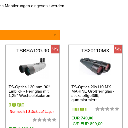
len Montierungen eingesetzt werden.
%
%
TSBSA120-90
TS20110MX
TS-Optics 120 mm 90°
TS-Optics 20x110 MX
Einblick - Fernglas mit
MARINE Großfernglas -
1,25" Wechselokularen
stickstoffgefüllt,
gummiarmiert
Nur noch 1 Stück auf Lager
EUR 749,00
UVP EUR 899,00
)