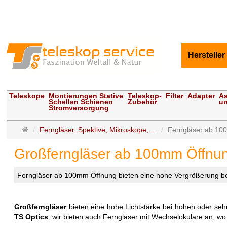
Hersteller
Teleskope
Montierungen Stative
Teleskop-
Filter
Adapter
As
Schellen Schienen
Zubehör
un
Stromversorgung
Startseite
Ferngläser, Spektive, Mikroskope, ...
Ferngläser ab 10
Großferngläser ab 100mm Öffnu
Ferngläser ab 100mm Öffnung bieten eine hohe Vergrößerung bei 
Großferngläser
bieten eine hohe Lichtstärke bei hohen oder se
TS Optics
. wir bieten auch Ferngläser mit Wechselokulare an, w