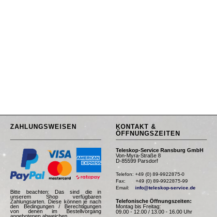
ZAHLUNGSWEISEN
KONTAKT &
ÖFFNUNGSZEITEN
Teleskop-Service Ransburg GmbH
Von-Myra-Straße 8
D-85599 Parsdorf
Telefon: +49 (0) 89-9922875-0

Fax:       +49 (0) 89-9922875-99

Email:    
info@teleskop-service.de
Bitte beachten: Das sind die in
unserem Shop verfügbaren
Telefonische Öffnungszeiten:
Zahlungsarten. Diese können je nach
Montag bis Freitag:
den Bedingungen / Berechtigungen
von denen im Bestellvorgang
09.00 - 12.00 / 13.00 - 16.00 Uhr
angebotenen abweichen.