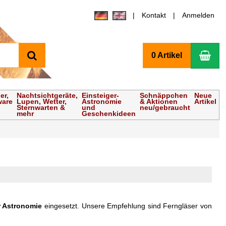
Kontakt
Anmelden
Suchen
Wa
0 Artikel
er,
Nachtsichtgeräte,
Einsteiger-
Schnäppchen
Neue
ware
Lupen, Wetter,
Astronomie
& Aktionen
Artikel
Sternwarten &
und
neu/gebraucht
mehr
Geschenkideen
r Astronomie
eingesetzt. Unsere Empfehlung sind Ferngläser von