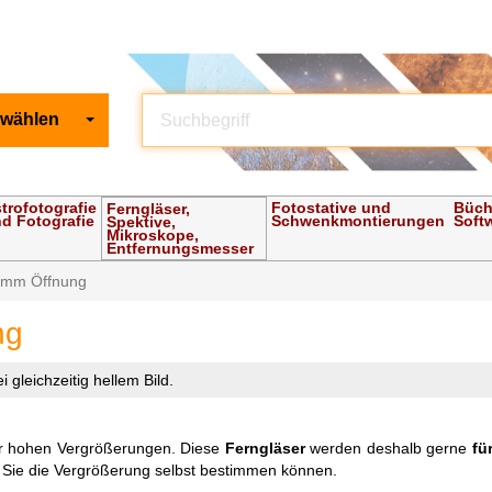
 wählen
trofotografie
Fotostative und
Büch
Ferngläser,
d Fotografie
Schwenkmontierungen
Soft
Spektive,
Mikroskope,
Entfernungsmesser
0mm Öffnung
ng
gleichzeitig hellem Bild.
hr hohen Vergrößerungen. Diese
Ferngläser
werden deshalb gerne
fü
o Sie die Vergrößerung selbst bestimmen können.