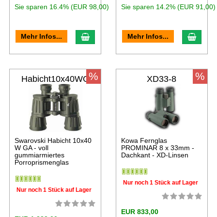
Sie sparen 16.4% (EUR 98,00)
Sie sparen 14.2% (EUR 91,00)
Mehr Infos...
Mehr Infos...
%
%
Habicht10x40WG
XD33-8
A
Swarovski Habicht 10x40
Kowa Fernglas
W GA - voll
PROMINAR 8 x 33mm -
gummiarmiertes
Dachkant - XD-Linsen
Porroprismenglas
Nur noch 1 Stück auf Lager
Nur noch 1 Stück auf Lager
EUR 833,00