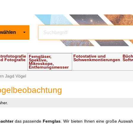
 wählen
trofotografie
Fotostative und
Büch
Ferngläser,
d Fotografie
Schwenkmontierungen
Soft
Spektive,
Mikroskope,
Entfernungsmesser
rn Jagd Vögel
Vogelbeobachtung
äher.
achter
das passende
Fernglas
. Wir bieten Ihnen eine große Auswa