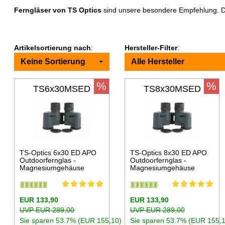
Ferngläser von TS Optics
sind unsere besondere Empfehlung. Di
Artikelsortierung nach
:
Hersteller-Filter
:
Keine Sortierung
Alle Hersteller
%
%
TS6x30MSED
TS8x30MSED
TS-Optics 6x30 ED APO
TS-Optics 8x30 ED APO
Outdoorfernglas -
Outdoorfernglas -
Magnesiumgehäuse
Magnesiumgehäuse
EUR 133,90
EUR 133,90
UVP EUR 289,00
UVP EUR 289,00
Sie sparen 53.7% (EUR 155,10)
Sie sparen 53.7% (EUR 155,1