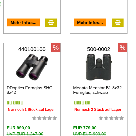
)
Mehr Infos...
Mehr Infos...
%
%
440100100
500-0002
DDoptics Fernglas SHG
Meopta Meostar B1 8x32
8x42
Fernglas, schwarz
Nur noch 1 Stück auf Lager
Nur noch 2 Stück auf Lager
EUR 990,00
EUR 779,00
UVP EUR 1.247,00
UVP EUR 999,00