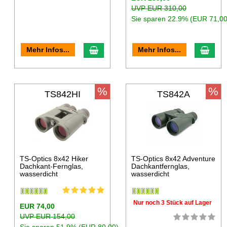
UVP EUR 310,00
Sie sparen 22.9% (EUR 71,00
Mehr Infos...
Mehr Infos...
%
%
TS842HI
TS842A
TS-Optics 8x42 Hiker
TS-Optics 8x42 Adventure
Dachkant-Fernglas,
Dachkantfernglas,
wasserdicht
wasserdicht
Nur noch 3 Stück auf Lager
EUR 74,00
UVP EUR 154,00