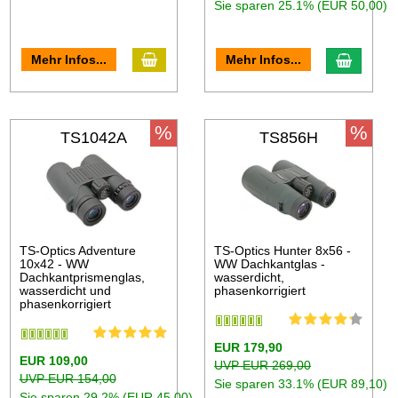
Sie sparen 25.1% (EUR 50,00)
Mehr Infos...
Mehr Infos...
%
%
TS1042A
TS856H
TS-Optics Adventure
TS-Optics Hunter 8x56 -
10x42 - WW
WW Dachkantglas -
Dachkantprismenglas,
wasserdicht,
wasserdicht und
phasenkorrigiert
phasenkorrigiert
EUR 179,90
EUR 109,00
UVP EUR 269,00
UVP EUR 154,00
Sie sparen 33.1% (EUR 89,10)
Sie sparen 29.2% (EUR 45,00)