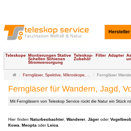
Hersteller
Teleskope
Montierungen Stative
Teleskop-
Filter
Adapter
As
Schellen Schienen
Zubehör
un
Stromversorgung
Startseite
Ferngläser, Spektive, Mikroskope, ...
Ferngläser Wande
Ferngläser für Wandern, Jagd, 
Mit Ferngläsern von Teleskop Service rückt die Natur ein Stück n
Hier finden
Naturbeobachter
,
Wanderer
,
Jäger
oder
Vogelbeob
Kowa
,
Meopta
oder
Leica
.