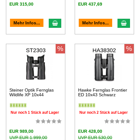
EUR 315,00
EUR 437,69
Mehr Infos...
Mehr Infos...
%
%
ST2303
HA38302
Steiner Optik Fernglas
Hawke Fernglas Frontier
Wildlife XP 10x44
ED 10x43 Schwarz
Nur noch 1 Stück auf Lager
Nur noch 2 Stück auf Lager
EUR 989,00
EUR 428,00
UVP EUR 1.999,00
UVP EUR 530,00