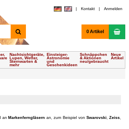
Kontakt
Anmelden
Suchen
Wa
0 Artikel
er,
Nachtsichtgeräte,
Einsteiger-
Schnäppchen
Neue
ware
Lupen, Wetter,
Astronomie
& Aktionen
Artikel
Sternwarten &
und
neu/gebraucht
mehr
Geschenkideen
hl an
Markenferngläsern
an, zum Beispiel von
Swarovski
,
Zeiss
,