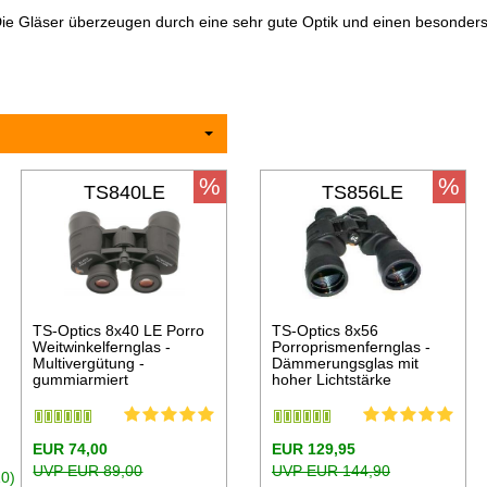
e Gläser überzeugen durch eine sehr gute Optik und einen besonders 
%
%
TS840LE
TS856LE
TS-Optics 8x40 LE Porro
TS-Optics 8x56
Weitwinkelfernglas -
Porroprismenfernglas -
Multivergütung -
Dämmerungsglas mit
gummiarmiert
hoher Lichtstärke
EUR 74,00
EUR 129,95
UVP EUR 89,00
UVP EUR 144,90
0)