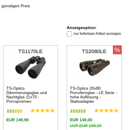
günstigen Preis.
Anzeigeoption
:
nur lieferbare Artikel anzeigen
%
TS1170LE
TS2080LE
TS-Optics
TS-Optics 20x80
Dämmerungsglas und
Porrofernglas - LE Serie -
Nachtglas 11x70 -
hohe Auflösung -
Porroprismen
Stativadapter
EUR 149,90
EUR 149,00
UVP EUR 199,00