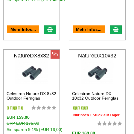
Mehr Infos...
Mehr Infos...
%
NatureDX8x32
NatureDX10x32
Celestron Nature DX 8x32
Celestron Nature DX
Outdoor Fernglas
10x32 Outdoor Fernglas
Nur noch 1 Stück auf Lager
EUR 159,00
UVP EUR 175,00
Sie sparen 9.1% (EUR 16,00)
EUR 169,00