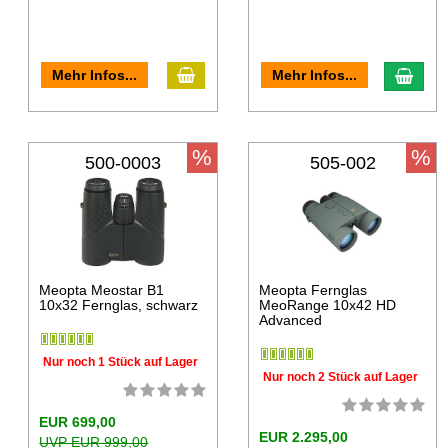
Mehr Infos...
Mehr Infos...
%
%
500-0003
505-002
Meopta Meostar B1
Meopta Fernglas
10x32 Fernglas, schwarz
MeoRange 10x42 HD
Advanced
Nur noch 1 Stück auf Lager
Nur noch 2 Stück auf Lager
EUR 699,00
EUR 2.295,00
UVP EUR 999,00