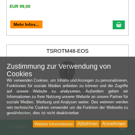
EUR 99,00
Mehr Infos...
TSROTM48-EOS
Zustimmung zur Verwendung von
Cookies
Wir verwenden Cookies, um Inhalte und Anzeigen zu personalisieren,
Funktionen für soziale Medien anbieten zu können und die Zugriffe
TS-Optics Rotationsadapter, Filterhalter und
auf unsere Website zu analysieren. Außerdem geben wir
Schnellkupplung - M48 auf EOS Bajonett
Informationen zu Ihrer Nutzung unserer Website an unsere Partner für
soziale Medien, Werbung und Analysen weiter. Des weiteren werden
rein technische Cookies verwendet um die Funktion der Webseite zu
gewährleisten, dies ist nicht deaktivierbar.
EUR 99,90
Ablehnen
Annehmen
Weitere Informationen
Wa
0 Artikel
Mehr Infos...