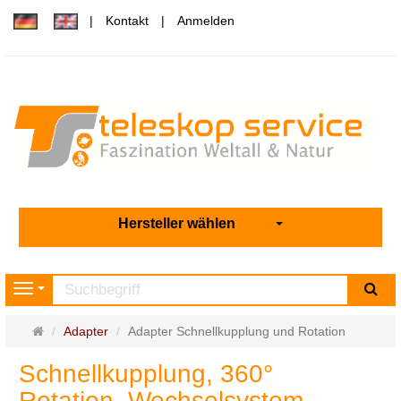
Kontakt
Anmelden
Hersteller wählen
Su
Navigation
Startseite
Adapter
Adapter Schnellkupplung und Rotation
Schnellkupplung, 360°
Rotation, Wechselsystem