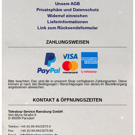
Unsere AGB
Privatsphäre und Datenschutz
Widerruf einreichen
Lieferinformationen
Link zum Rücksendeformular
ZAHLUNGSWEISEN
Bitte beachten: Das sind die in unserem Shop verfügbaren Zahlungsarten. Diese
können je nach den Bedingungen / Berechtigungen von denen im Bestellvorgang
angebotenen abweichen.
KONTAKT & ÖFFNUNGSZEITEN
Teleskop-Service Ransburg GmbH
Von-Myra-Straße 8
D-85599 Parsdorf
Telefon: +49 (0) 89-9922875-0

Fax:       +49 (0) 89-9922875-99

Email:    
info@teleskop-service.de