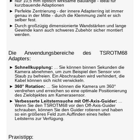
Nur 10,5 mm optisch wirksame Baulänge - ideal für
kurzbauende Adaptionen
Perfekte Zentrierung - der innere Adapterring ist immer
genau in der Mitte - durch die Klemmung zieht er sich
selber fest.
Durch großzügig dimensionierte Wandstärken und lange
Gewinde kann auch schweres Zubehör sicher montiert
werden.
Die Anwendungsbereiche des TSROTM68
Adapters:
Schnellkupplung:
... Sie können binnen Sekunden die
Kamera abnehmen, um zum Beispiel den Sensor von
Staub zu befreien. Ein Abschrauben wird verhindert, die
Kabel können sich nicht verwickeln.
360° Rotation:
... Sie können die Kamera um 360°
verdrehen und erreichen so eine optimale Positionierung
des Zielobjektes am Kamerasensor.
Verbesserte Leitsternsuche mit Off-Axis-Guider:
...
Wenn Sie den TSROTM68 vor den Off-Axis-Guider
schrauben, können Sie den Guider rotieren und haben
so ein größeres Feld zum Auffinden eines hellen
Leitsterns zur Verfügung.
Praxistipp: