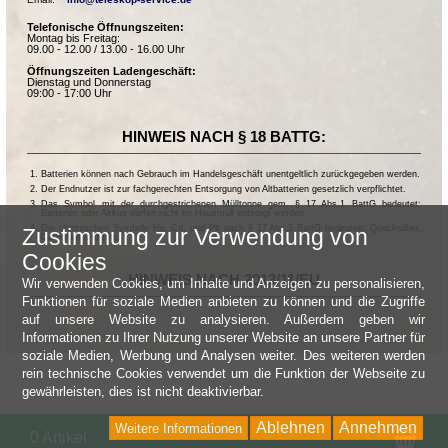
Telefonische Öffnungszeiten:
Montag bis Freitag:
09.00 - 12.00 / 13.00 - 16.00 Uhr
Öffnungszeiten Ladengeschäft:
Dienstag und Donnerstag
09:00 - 17:00 Uhr
HINWEIS NACH § 18 BATTG:
Batterien können nach Gebrauch im Handelsgeschäft unentgeltlich zurückgegeben werden.
Der Endnutzer ist zur fachgerechten Entsorgung von Altbatterien gesetzlich verpflichtet.
Das Symbol mit der durchgestrichenen Mülltonne gem. § 17 Abs.1 BattG bedeutet:
Batterien oder Akkus dürfen nicht im Hausmüll entsorgt werden.
Die chemischen Symbole Hg, Cd, und Pb nach § 17 Abs.3 BattG bedeuten: Quecksilber,
Zustimmung zur Verwendung von
Cadmium und Blei.
Cookies
HINWEIS NACH 2013/11/EU
Wir verwenden Cookies, um Inhalte und Anzeigen zu personalisieren,
Funktionen für soziale Medien anbieten zu können und die Zugriffe
auf unsere Website zu analysieren. Außerdem geben wir
Informationen zu Ihrer Nutzung unserer Website an unsere Partner für
soziale Medien, Werbung und Analysen weiter. Des weiteren werden
rein technische Cookies verwendet um die Funktion der Webseite zu
gewährleisten, dies ist nicht deaktivierbar.
Ablehnen
Annehmen
Weitere Informationen
Wa
0 Artikel