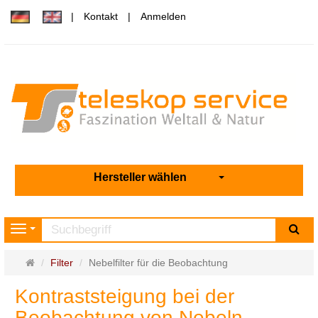
Kontakt
Anmelden
Hersteller wählen
Su
Navigation
Startseite
Filter
Nebelfilter für die Beobachtung
Kontraststeigung bei der
Beobachtung von Nebeln