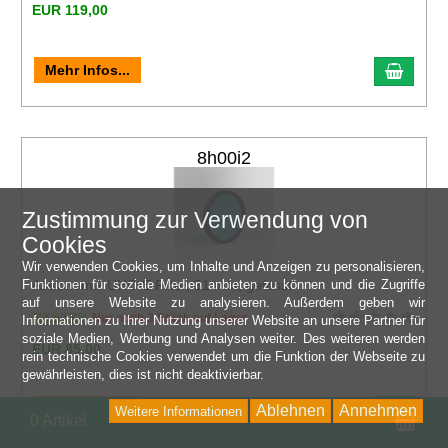
EUR 119,00
Mehr Infos...
8h00i2
Zustimmung zur Verwendung von
Cookies
Wir verwenden Cookies, um Inhalte und Anzeigen zu personalisieren,
Funktionen für soziale Medien anbieten zu können und die Zugriffe
Astronomik UHC-E Filter, 31 mm, gefasst
auf unsere Website zu analysieren. Außerdem geben wir
Nur noch 3 Stück auf Lager
Informationen zu Ihrer Nutzung unserer Website an unsere Partner für
soziale Medien, Werbung und Analysen weiter. Des weiteren werden
EUR 85,00
rein technische Cookies verwendet um die Funktion der Webseite zu
gewährleisten, dies ist nicht deaktivierbar.
Mehr Infos...
Ablehnen
Annehmen
Weitere Informationen
Wa
0 Artikel