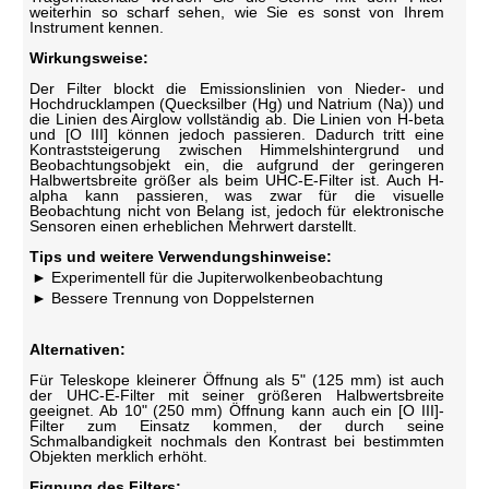
weiterhin so scharf sehen, wie Sie es sonst von Ihrem
Instrument kennen.
Wirkungsweise:
Der Filter blockt die Emissionslinien von Nieder- und
Hochdrucklampen (Quecksilber (Hg) und Natrium (Na)) und
die Linien des Airglow vollständig ab. Die Linien von H-beta
und [O III] können jedoch passieren. Dadurch tritt eine
Kontraststeigerung zwischen Himmelshintergrund und
Beobachtungsobjekt ein, die aufgrund der geringeren
Halbwertsbreite größer als beim UHC-E-Filter ist. Auch H-
alpha kann passieren, was zwar für die visuelle
Beobachtung nicht von Belang ist, jedoch für elektronische
Sensoren einen erheblichen Mehrwert darstellt.
Tips und weitere Verwendungshinweise:
Experimentell für die Jupiterwolkenbeobachtung
Bessere Trennung von Doppelsternen
Alternativen:
Für Teleskope kleinerer Öffnung als 5" (125 mm) ist auch
der UHC-E-Filter mit seiner größeren Halbwertsbreite
geeignet. Ab 10" (250 mm) Öffnung kann auch ein [O III]-
Filter zum Einsatz kommen, der durch seine
Schmalbandigkeit nochmals den Kontrast bei bestimmten
Objekten merklich erhöht.
Eignung des Filters: