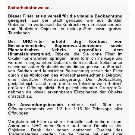
Sicherheitshinweise..
Dieser Filter ist universell für die visuelle Beobachtung
geeignet
, aus der Stadt genauso wie aus dunklen
Gebieten. Er verbessert die Kontraste von Emissionsnebeln
und ähnlichen Objekten in mittelgroßen sowie großen
Teleskopen.
Der UHC-Filter erhöht den Kontrast von
Emissionsnebeln, Supernova-Überresten sowie
Planetarischen Nebeln gegenüber dem
Himmelshintergrund.
Objekte, die Sie ohne Filter im
Okular nur erahnten, springen Ihnen förmlich ins Auge und
werden in ungeahntem Detailreichtum sichtbar. Selbst unter
scheinbar guten Beobachtungsbedingungen weit außerhalb
von Städten und künstlicher Beleuchtung erzielt der Filter
durch das Abblocken des Atmosphärenleuchtens (Airglow)
eine deutliche Kontraststeigerung. Die Beobachtung
gestaltet sich, als ob man durch ein Teleskop von erheblich
größerer Öffnung blickt. Bei gleichbleibender Grenzgröße
nehmen die visuell erkennbaren Einzelheiten der Objekte
drastisch zu.
Der Anwendungsbereich
erstreckt sich über ein
Öffnungsverhältnis von 1:3 bis 1:15 für Teleskope aller
Öffnungen.
Verglichen mit Filtern anderer Hersteller sehen Sie mit dem
Astronomik UHC mehr Sterne und mehr Details in den
Objekten. Dank der hohen optischen Qualität des
Trägermaterials werden Sie die Sterne mit dem Filter