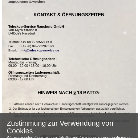
angebotenen abweichen.
KONTAKT & ÖFFNUNGSZEITEN
Teleskop-Service Ransburg GmbH
Von-Myra-Straße 8
D-85599 Parsdorf
Telefon: +49 (0) 89-9922875-0

Fax:       +49 (0) 89-9922875-99

Email:    
info@teleskop-service.de
Telefonische Öffnungszeiten:
Montag bis Freitag:
09.00 - 12.00 / 13.00 - 16.00 Uhr
Öffnungszeiten Ladengeschäft:
Dienstag und Donnerstag
09:00 - 17:00 Uhr
HINWEIS NACH § 18 BATTG:
Batterien können nach Gebrauch im Handelsgeschäft unentgeltlich zurückgegeben werden.
Der Endnutzer ist zur fachgerechten Entsorgung von Altbatterien gesetzlich verpflichtet.
Das Symbol mit der durchgestrichenen Mülltonne gem. § 17 Abs.1 BattG bedeutet:
Batterien oder Akkus dürfen nicht im Hausmüll entsorgt werden.
Die chemischen Symbole Hg, Cd, und Pb nach § 17 Abs.3 BattG bedeuten: Quecksilber,
Zustimmung zur Verwendung von
Cadmium und Blei.
Cookies
HINWEIS NACH 2013/11/EU
Wir verwenden Cookies, um Inhalte und Anzeigen zu personalisieren,