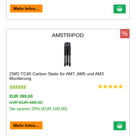
In de
Mehr Infos...
%
AM5TRIPOD
ZWO TC40 Carbon Stativ für AM7, AM5 und AM3
Montierung
EUR 399,00
UVP EUR 499,00
Sie sparen 20% (EUR 100,00)
In de
Mehr Infos...