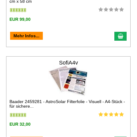
cm x 58 cm
EUR 99,00
In de
Mehr Infos...
SofiA4v
Baader 2459281 - AstroSolar Filterfolie - Visuell - A4-Stück -
für sichere...
EUR 32,00