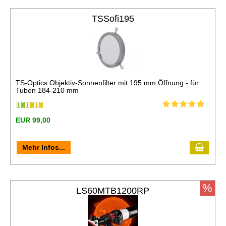
TSSofi195
TS-Optics Objektiv-Sonnenfilter mit 195 mm Öffnung - für
Tuben 184-210 mm
EUR 99,00
In de
Mehr Infos...
%
LS60MTB1200RP