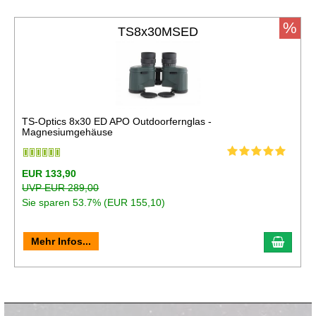
%
TS8x30MSED
TS-Optics 8x30 ED APO Outdoorfernglas -
Magnesiumgehäuse
EUR 133,90
UVP EUR 289,00
Sie sparen 53.7% (EUR 155,10)
In de
Mehr Infos...