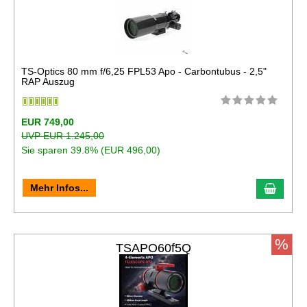
TS-Optics 80 mm f/6,25 FPL53 Apo - Carbontubus - 2,5"
RAP Auszug
EUR 749,00
UVP EUR 1.245,00
Sie sparen 39.8% (EUR 496,00)
In de
Mehr Infos...
%
TSAPO60f5Q