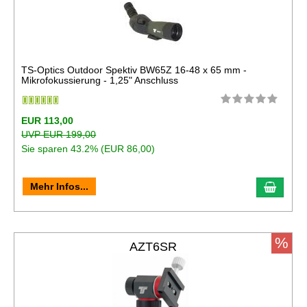
TS-Optics Outdoor Spektiv BW65Z 16-48 x 65 mm -
Mikrofokussierung - 1,25" Anschluss
EUR 113,00
UVP EUR 199,00
Sie sparen 43.2% (EUR 86,00)
In de
Mehr Infos...
%
AZT6SR