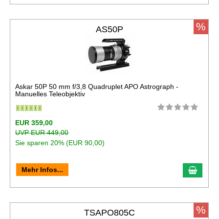
%
AS50P
Askar 50P 50 mm f/3,8 Quadruplet APO Astrograph -
Manuelles Teleobjektiv
EUR 359,00
UVP EUR 449,00
Sie sparen 20% (EUR 90,00)
In de
Mehr Infos...
%
TSAPO805C