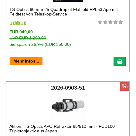
TS-Optics 60 mm f/5 Quadruplet Flatfield FPL53 Apo mit
Feldtest von Teleskop-Service
EUR 949,00
UVP EUR 1.299,00
Sie sparen 26.9% (EUR 350,00)
In de
Mehr Infos...
%
2026-0903-51
Aktion: TS-Optics APO Refraktor 85/510 mm - FCD100
Tripletobjektiv aus Japan