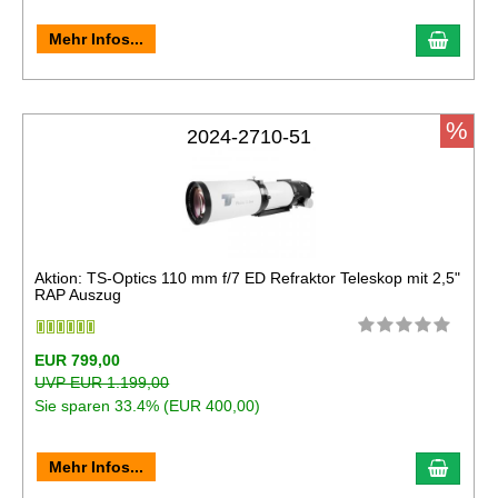
In de
Mehr Infos...
%
2024-2710-51
Aktion: TS-Optics 110 mm f/7 ED Refraktor Teleskop mit 2,5"
RAP Auszug
EUR 799,00
UVP EUR 1.199,00
Sie sparen 33.4% (EUR 400,00)
In de
Mehr Infos...