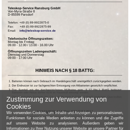
Teleskop-Service Ransburg GmbH
Von-Myra-Straße 8
D-85599 Parsdorf
Telefon: +49 (0) 89-9922875-0

Fax:       +49 (0) 89-9922875-99

Email:    
info@teleskop-service.de
Telefonische Öffnungszeiten:
Montag bis Freitag:
09.00 - 12.00 / 13.00 - 16.00 Uhr
Öffnungszeiten Ladengeschäft:
Dienstag und Donnerstag
09:00 - 17:00 Uhr
HINWEIS NACH § 18 BATTG:
Batterien können nach Gebrauch im Handelsgeschäft unentgeltlich zurückgegeben werden.
Der Endnutzer ist zur fachgerechten Entsorgung von Altbatterien gesetzlich verpflichtet.
Das Symbol mit der durchgestrichenen Mülltonne gem. § 17 Abs.1 BattG bedeutet:
Batterien oder Akkus dürfen nicht im Hausmüll entsorgt werden.
Zustimmung zur Verwendung von
Die chemischen Symbole Hg, Cd, und Pb nach § 17 Abs.3 BattG bedeuten: Quecksilber,
Cadmium und Blei.
Cookies
HINWEIS NACH 2013/11/EU
Wir verwenden Cookies, um Inhalte und Anzeigen zu personalisieren,
Funktionen für soziale Medien anbieten zu können und die Zugriffe
auf unsere Website zu analysieren. Außerdem geben wir
Informationen zu Ihrer Nutzung unserer Website an unsere Partner für