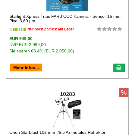
Starlight Xpress Trius FARB CCD Kamera - Sensor 16 mm,
Pixel 3,60 µm
Nur noch 2 Stück auf Lager
EUR 949,00
UVP EUR 2.999,00
Sie sparen 68.4% (EUR 2.050,00)
In de
Mehr Infos...
%
10283
Orion StarBlast 102 mm f/6.5 Azimutales Refraktor