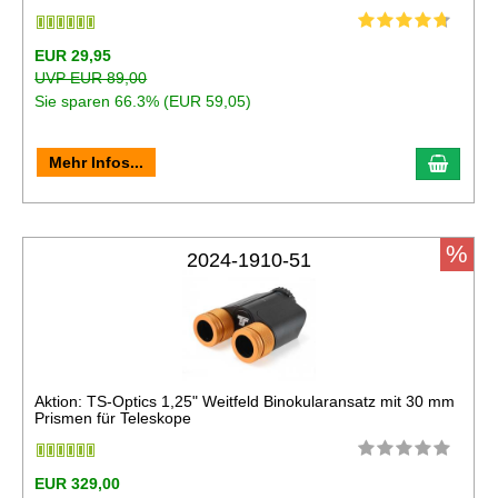
EUR 29,95
UVP EUR 89,00
Sie sparen 66.3% (EUR 59,05)
In de
Mehr Infos...
%
2024-1910-51
Aktion: TS-Optics 1,25" Weitfeld Binokularansatz mit 30 mm
Prismen für Teleskope
EUR 329,00