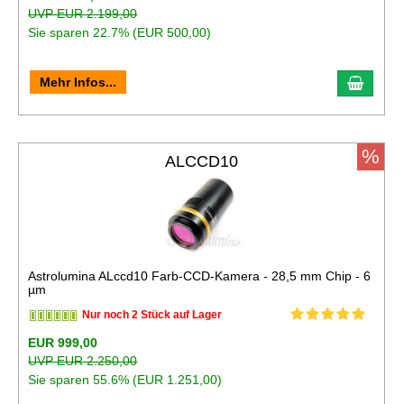
UVP EUR 2.199,00
Sie sparen 22.7% (EUR 500,00)
In de
Mehr Infos...
%
ALCCD10
Astrolumina ALccd10 Farb-CCD-Kamera - 28,5 mm Chip - 6
µm
Nur noch 2 Stück auf Lager
EUR 999,00
UVP EUR 2.250,00
Sie sparen 55.6% (EUR 1.251,00)