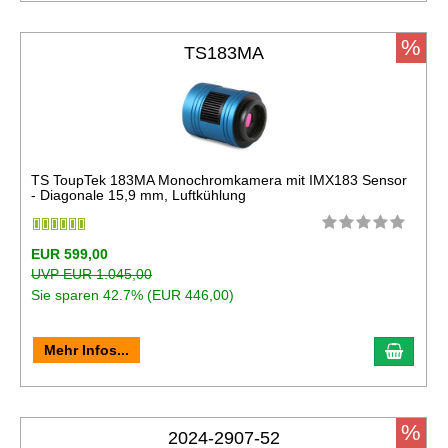
%
TS183MA
TS ToupTek 183MA Monochromkamera mit IMX183 Sensor
- Diagonale 15,9 mm, Luftkühlung
EUR 599,00
UVP EUR 1.045,00
Sie sparen 42.7% (EUR 446,00)
In de
Mehr Infos...
%
2024-2907-52