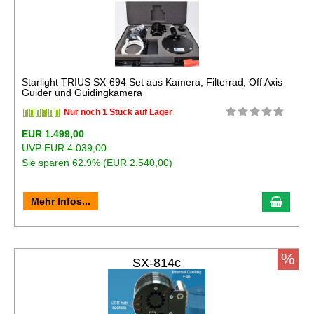
Starlight TRIUS SX-694 Set aus Kamera, Filterrad, Off Axis
Guider und Guidingkamera
Nur noch 1 Stück auf Lager
EUR 1.499,00
UVP EUR 4.039,00
Sie sparen 62.9% (EUR 2.540,00)
In de
Mehr Infos...
%
SX-814c