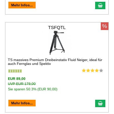
In de
Mehr Infos...
%
TSFQTL
TS massives Premium Dreibeinstativ Fluid Neiger, ideal für
auch Fernglas und Spektiv
EUR 89,00
UVP EUR 179,00
Sie sparen 50.3% (EUR 90,00)
In de
Mehr Infos...