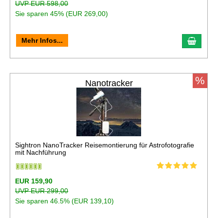
UVP EUR 598,00
Sie sparen 45% (EUR 269,00)
In de
Mehr Infos...
%
Nanotracker
Sightron NanoTracker Reisemontierung für Astrofotografie
mit Nachführung
EUR 159,90
UVP EUR 299,00
Sie sparen 46.5% (EUR 139,10)