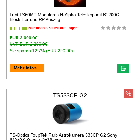
Lunt LS60MT Modulares H-Alpha Teleskop mit B1200C
Blockfilter und RP Auszug
Nur noch 3 Stück auf Lager
EUR 2.000,00
UVP EUR 2.290,00
Sie sparen 12.7% (EUR 290,00)
In de
Mehr Infos...
%
TS533CP-G2
TS-Optics ToupTek Farb Astrokamera 533CP G2 Sony
IMX533 Sensor D=16 mm