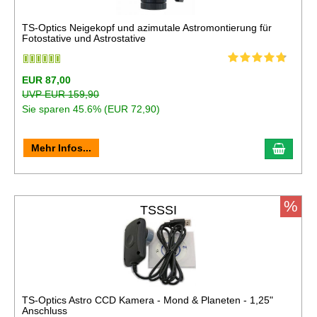
TS-Optics Neigekopf und azimutale Astromontierung für
Fotostative und Astrostative
EUR 87,00
UVP EUR 159,90
Sie sparen 45.6% (EUR 72,90)
In de
Mehr Infos...
%
TSSSI
TS-Optics Astro CCD Kamera - Mond & Planeten - 1,25"
Anschluss