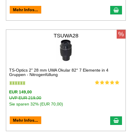
In de
Mehr Infos...
%
TSUWA28
TS-Optics 2" 28 mm UWA Okular 82° 7 Elemente in 4
Gruppen - Nitrogenfüllung
EUR 149,00
UVP EUR 219,00
Sie sparen 32% (EUR 70,00)
In de
Mehr Infos...