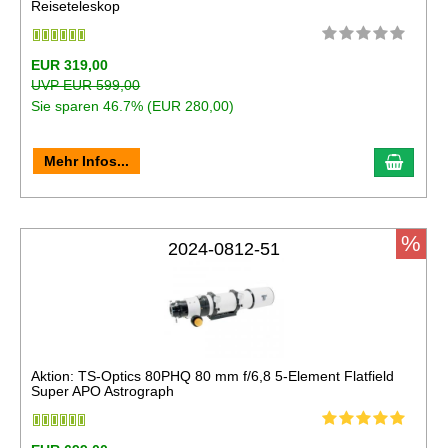
Reiseteleskop
EUR 319,00
UVP EUR 599,00
Sie sparen 46.7% (EUR 280,00)
In de
Mehr Infos...
%
2024-0812-51
Aktion: TS-Optics 80PHQ 80 mm f/6,8 5-Element Flatfield
Super APO Astrograph