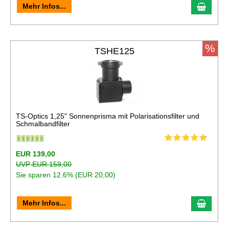
In de
Mehr Infos...
%
TSHE125
TS-Optics 1,25" Sonnenprisma mit Polarisationsfilter und
Schmalbandfilter
EUR 139,00
UVP EUR 159,00
Sie sparen 12.6% (EUR 20,00)
In de
Mehr Infos...