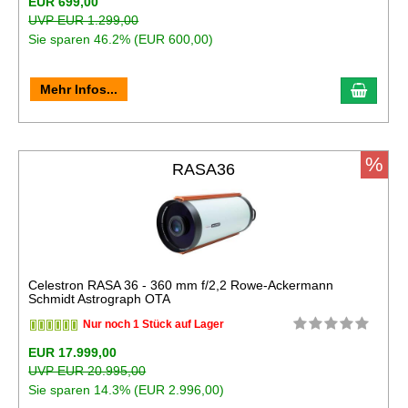
EUR 699,00
UVP EUR 1.299,00
Sie sparen 46.2% (EUR 600,00)
In de
Mehr Infos...
%
RASA36
Celestron RASA 36 - 360 mm f/2,2 Rowe-Ackermann
Schmidt Astrograph OTA
Nur noch 1 Stück auf Lager
EUR 17.999,00
UVP EUR 20.995,00
Sie sparen 14.3% (EUR 2.996,00)