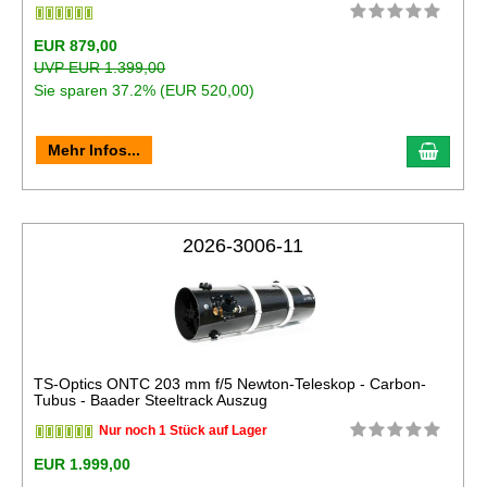
EUR 879,00
UVP EUR 1.399,00
Sie sparen 37.2% (EUR 520,00)
In de
Mehr Infos...
2026-3006-11
TS-Optics ONTC 203 mm f/5 Newton-Teleskop - Carbon-
Tubus - Baader Steeltrack Auszug
Nur noch 1 Stück auf Lager
EUR 1.999,00