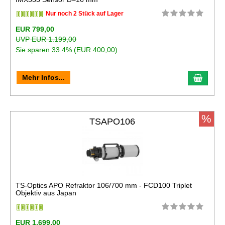
Nur noch 2 Stück auf Lager
EUR 799,00
UVP EUR 1.199,00
Sie sparen 33.4% (EUR 400,00)
In de
Mehr Infos...
%
TSAPO106
TS-Optics APO Refraktor 106/700 mm - FCD100 Triplet
Objektiv aus Japan
EUR 1.699,00