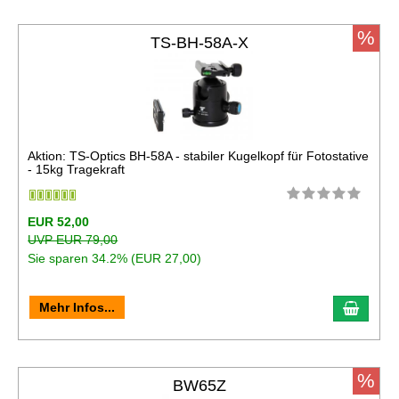
%
TS-BH-58A-X
Aktion: TS-Optics BH-58A - stabiler Kugelkopf für Fotostative
- 15kg Tragekraft
EUR 52,00
UVP EUR 79,00
Sie sparen 34.2% (EUR 27,00)
In de
Mehr Infos...
%
BW65Z