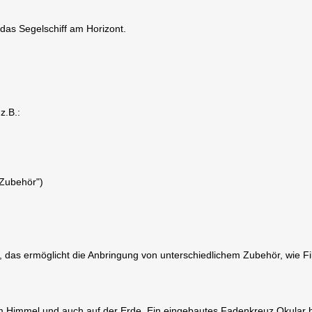
das Segelschiff am Horizont.
z.B.:
 Zubehör")
das ermöglicht die Anbringung von unterschiedlichem Zubehör, wie Filte
m Himmel und auch auf der Erde. Ein eingebautes Fadenkreuz Okular hil