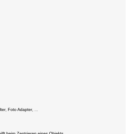
r, Foto Adapter, ...
ft beim Zentrieren eines Objekts.