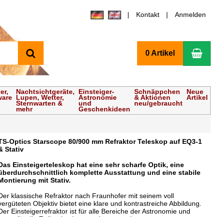
Kontakt
Anmelden
Suchen
Wa
0 Artikel
er,
Nachtsichtgeräte,
Einsteiger-
Schnäppchen
Neue
ware
Lupen, Wetter,
Astronomie
& Aktionen
Artikel
Sternwarten &
und
neu/gebraucht
mehr
Geschenkideen
TS-Optics Starscope 80/900 mm Refraktor Teleskop auf EQ3-1
& Stativ
Das Einsteigerteleskop hat eine sehr scharfe Optik, eine
überdurchschnittlich komplette Ausstattung und eine stabile
Montierung mit Stativ.
Der klassische Refraktor nach Fraunhofer mit seinem voll
vergüteten Objektiv bietet eine klare und kontrastreiche Abbildung.
Der Einsteigerrefraktor ist für alle Bereiche der Astronomie und