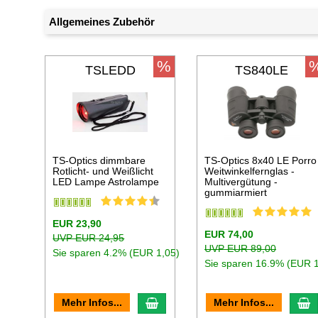
Allgemeines Zubehör
%
TSLEDD
TS840LE
TS-Optics dimmbare
TS-Optics 8x40 LE Porro
Rotlicht- und Weißlicht
Weitwinkelfernglas -
LED Lampe Astrolampe
Multivergütung -
gummiarmiert
EUR 23,90
EUR 74,00
UVP EUR 24,95
UVP EUR 89,00
Sie sparen 4.2% (EUR 1,05)
Sie sparen 16.9% (EUR 
In den Warenkorb
I
Mehr Infos...
Mehr Infos...