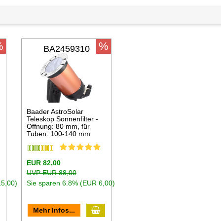
%
%
BA2459310
Baader AstroSolar
Teleskop Sonnenfilter -
Öffnung: 80 mm, für
Tuben: 100-140 mm
EUR 82,00
UVP EUR 88,00
15,00)
Sie sparen 6.8% (EUR 6,00)
In den Warenkorb
n den Warenkorb
Mehr Infos...