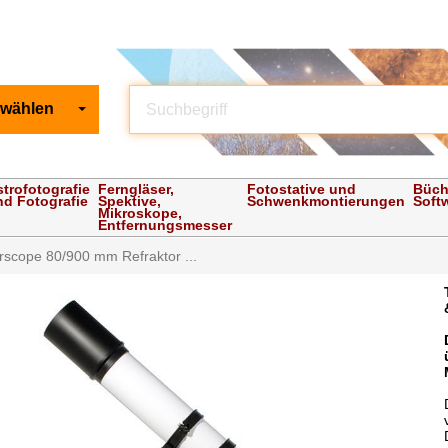
 wählen
strofotografie
Ferngläser,
Fotostative und
Büch
nd Fotografie
Spektive,
Schwenkmontierungen
Soft
Mikroskope,
Entfernungsmesser
rscope 80/900 mm Refraktor ...