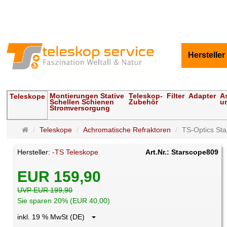
Hersteller
Montierungen Stative
Teleskop-
Filter
Adapter
A
Teleskope
Schellen Schienen
Zubehör
u
Stromversorgung
Startseite
Teleskope
Achromatische Refraktoren
TS-Optics Sta
Hersteller:
-TS Teleskope
Art.Nr.: Starscope809
EUR 159,90
UVP EUR 199,90
Sie sparen 20% (EUR 40,00)
inkl. 19 % MwSt (DE)