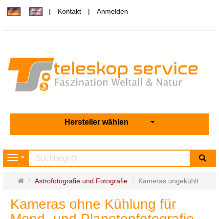
Kontakt
Anmelden
Hersteller wählen
Su
Navigation
Startseite
Astrofotografie und Fotografie
Kameras ungekühlt
Kameras ohne Kühlung für
Mond- und Planetenfotografie