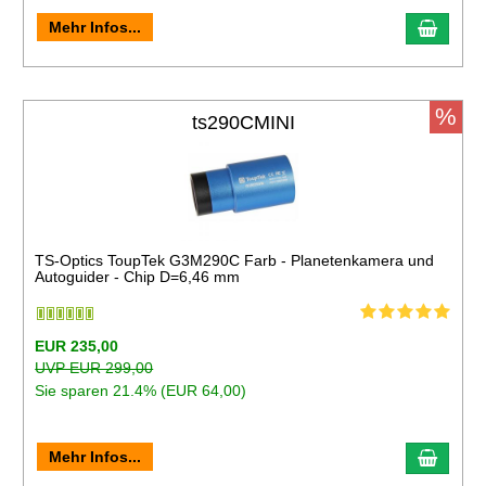
Mehr Infos...
%
ts290CMINI
TS-Optics ToupTek G3M290C Farb - Planetenkamera und
Autoguider - Chip D=6,46 mm
EUR 235,00
UVP EUR 299,00
Sie sparen 21.4% (EUR 64,00)
Mehr Infos...