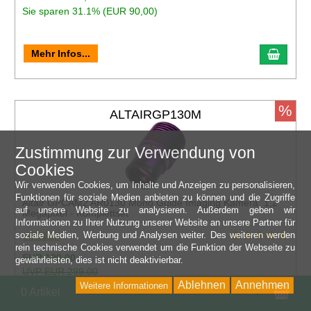
Sie sparen 31.1% (EUR 90,00)
Mehr Infos...
%
ALTAIRGP130M
Zustimmung zur Verwendung von
Cookies
Wir verwenden Cookies, um Inhalte und Anzeigen zu personalisieren,
Funktionen für soziale Medien anbieten zu können und die Zugriffe
Altair GPCAM2 AR0130 Mono Guide Imaging Kamera, 1,2
auf unsere Website zu analysieren. Außerdem geben wir
Megapixel - Komplettset
Informationen zu Ihrer Nutzung unserer Website an unsere Partner für
soziale Medien, Werbung und Analysen weiter. Des weiteren werden
rein technische Cookies verwendet um die Funktion der Webseite zu
EUR 199,00
gewährleisten, dies ist nicht deaktivierbar.
UVP EUR 299,00
Ablehnen
Annehmen
Weitere Informationen
Sie sparen 33.4% (EUR 100,00)
Wa
0 Artikel