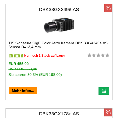
%
DBK33GX249e.AS
TIS Signature GigE Color Astro Kamera DBK 33GX249e.AS
Sensor D=13,4 mm
Nur noch 1 Stück auf Lager
EUR 455,00
UVP EUR 653,00
Sie sparen 30.3% (EUR 198,00)
Mehr Infos...
%
DBK33GX178e.AS