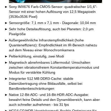
Sony IMX676 Farb-CMOS-Sensor: quadratischer 1/1,6"-
Sensor mit einer hohen Auflösung von 12,5 Megapixeln
(3536x3536 Pixel)
Sensorgröße: 7,1 mm x 7,1 mm - Diagonale: 10,04 mm
Sehr hohe Detailauflösung, auch bei Planeten: 2,0 µm
Pixelgröße
Außergewöhnliche Infrarotempfindlichkeit (hohe
Quanteneffizienz): Empfindlichkeit im IR-Bereich nahezu
auf dem Niveau einer Monochromkamera
Peltierkühlung, einstufig, zwei Modi
Magnetisch abnehmbares Lüftermodul: Umschalten
zwischen vibrationsfreiem Konstanttemperaturmodus und
Modus für verstärkte Kühlung
Integrierter 512 MB DDR3-Cache: stabile
Datenübertragung ohne Bildausfälle, selbst bei
Bandbreitenbeschränkungen
Native 12-Bit-ADC- und 16-Bit-HDR-ADC-Ausgabe:
bewahrt feine Details und den Dynamikbereich, kann aber
auch schneller aufnehmen - bis 31 fps
HCG/LCG/HDR-Verstärkermodi: flexible Optimierung für