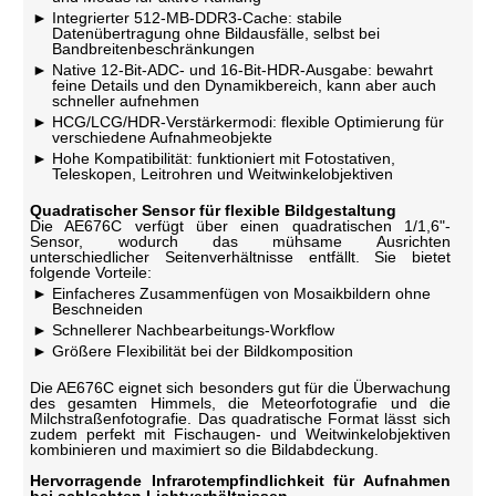
Integrierter 512-MB-DDR3-Cache: stabile
Datenübertragung ohne Bildausfälle, selbst bei
Bandbreitenbeschränkungen
Native 12-Bit-ADC- und 16-Bit-HDR-Ausgabe: bewahrt
feine Details und den Dynamikbereich, kann aber auch
schneller aufnehmen
HCG/LCG/HDR-Verstärkermodi: flexible Optimierung für
verschiedene Aufnahmeobjekte
Hohe Kompatibilität: funktioniert mit Fotostativen,
Teleskopen, Leitrohren und Weitwinkelobjektiven
Quadratischer Sensor für flexible Bildgestaltung
Die AE676C verfügt über einen quadratischen 1/1,6"-
Sensor, wodurch das mühsame Ausrichten
unterschiedlicher Seitenverhältnisse entfällt. Sie bietet
folgende Vorteile:
Einfacheres Zusammenfügen von Mosaikbildern ohne
Beschneiden
Schnellerer Nachbearbeitungs-Workflow
Größere Flexibilität bei der Bildkomposition
Die AE676C eignet sich besonders gut für die Überwachung
des gesamten Himmels, die Meteorfotografie und die
Milchstraßenfotografie. Das quadratische Format lässt sich
zudem perfekt mit Fischaugen- und Weitwinkelobjektiven
kombinieren und maximiert so die Bildabdeckung.
Hervorragende Infrarotempfindlichkeit für Aufnahmen
bei schlechten Lichtverhältnissen