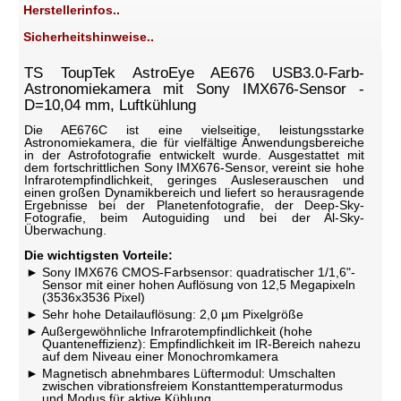
Herstellerinfos..
Sicherheitshinweise..
TS ToupTek AstroEye AE676 USB3.0-Farb-
Astronomiekamera mit Sony IMX676-Sensor -
D=10,04 mm, Luftkühlung
Die AE676C ist eine vielseitige, leistungsstarke
Astronomiekamera, die für vielfältige Anwendungsbereiche
in der Astrofotografie entwickelt wurde. Ausgestattet mit
dem fortschrittlichen Sony IMX676-Sensor, vereint sie hohe
Infrarotempfindlichkeit, geringes Ausleserauschen und
einen großen Dynamikbereich und liefert so herausragende
Ergebnisse bei der Planetenfotografie, der Deep-Sky-
Fotografie, beim Autoguiding und bei der Al-Sky-
Überwachung.
Die wichtigsten Vorteile:
Sony IMX676 CMOS-Farbsensor: quadratischer 1/1,6"-
Sensor mit einer hohen Auflösung von 12,5 Megapixeln
(3536x3536 Pixel)
Sehr hohe Detailauflösung: 2,0 µm Pixelgröße
Außergewöhnliche Infrarotempfindlichkeit (hohe
Quanteneffizienz): Empfindlichkeit im IR-Bereich nahezu
auf dem Niveau einer Monochromkamera
Magnetisch abnehmbares Lüftermodul: Umschalten
zwischen vibrationsfreiem Konstanttemperaturmodus
und Modus für aktive Kühlung