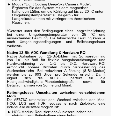
Modus "Light Cooling Deep-Sky Camera Mode":
Ergänzen Sie das System mit dem magnetisch
haftenden Lüfter, um die Kühlung auf bis zu 20 °C unter
Umgebungstemperatur* zu steigern - für
Langzeitaufnahmen mit verringertem thermischem
Rauschen.
*Getestet unter den Bedingungen einer Langzeitbelichtung
bei einer Umgebungstemperatur von 25 °C und
ausreichender Belüftung. Die tatsächliche Leistung kann je
nach Umgebungsbedingungen und Belichtungsdauer
variieren.
Native 12-Bit-ADC-Wandlung & Hardware ROI
Native Aufnahme von 12-Bit-Bildern mit Softwarebinning
von 1×1 bis 8×8 für flexible Ausgabeauflösungen und
Hardwarebinning von 1×1 bis 2×2. Hardware-ROI
ermöglicht höhere Bildraten durch Verkleinerung des
Auslesebereichs. Bei reduzierter Auflösung (8-Bit-Modus)
werden bis zu 993 Bilder pro Sekunde erreicht. Damit
eignet sich die AE676C perfekt für die
Hochgeschwindigkeits-Planetenfotografie sowie für
Detailaufnahmen von Sonne und Mond.
Reibungsloses Umschalten zwischen verschiedenen
Modi
Die AE676C unterstützt den Wechsel zwischen den Modi
HCG, LCG und HDR, sodass je nach Zielobjekt eine
individuelle Auswahl möglich ist:
HCG-Modus: Reduziert das Ausleserauschen bei
gleichzeitiger Beibehaltung eines hohen