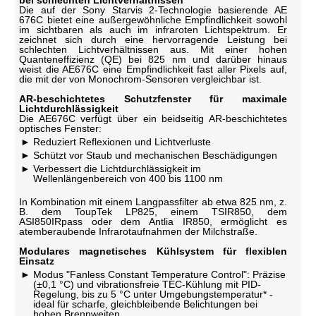
Die auf der Sony Starvis 2-Technologie basierende AE
676C bietet eine außergewöhnliche Empfindlichkeit sowohl
im sichtbaren als auch im infraroten Lichtspektrum. Er
zeichnet sich durch eine hervorragende Leistung bei
schlechten Lichtverhältnissen aus. Mit einer hohen
Quanteneffizienz (QE) bei 825 nm und darüber hinaus
weist die AE676C eine Empfindlichkeit fast aller Pixels auf,
die mit der von Monochrom-Sensoren vergleichbar ist.
AR-beschichtetes Schutzfenster für maximale
Lichtdurchlässigkeit
Die AE676C verfügt über ein beidseitig AR-beschichtetes
optisches Fenster:
Reduziert Reflexionen und Lichtverluste
Schützt vor Staub und mechanischen Beschädigungen
Verbessert die Lichtdurchlässigkeit im
Wellenlängenbereich von 400 bis 1100 nm
In Kombination mit einem Langpassfilter ab etwa 825 nm, z.
B. dem ToupTek LP825, einem TSIR850, dem
ASI850IRpass oder dem Antlia IR850, ermöglicht es
atemberaubende Infrarotaufnahmen der Milchstraße.
Modulares magnetisches Kühlsystem für flexiblen
Einsatz
Modus "Fanless Constant Temperature Control": Präzise
(±0,1 °C) und vibrationsfreie TEC-Kühlung mit PID-
Regelung, bis zu 5 °C unter Umgebungstemperatur* -
ideal für scharfe, gleichbleibende Belichtungen bei
hohen Brennweiten.