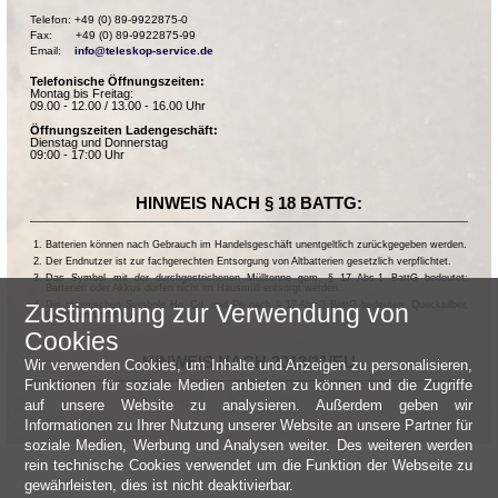
Telefon: +49 (0) 89-9922875-0

Fax:       +49 (0) 89-9922875-99

Email:    
info@teleskop-service.de
Telefonische Öffnungszeiten:
Montag bis Freitag:
09.00 - 12.00 / 13.00 - 16.00 Uhr
Öffnungszeiten Ladengeschäft:
Dienstag und Donnerstag
09:00 - 17:00 Uhr
HINWEIS NACH § 18 BATTG:
Batterien können nach Gebrauch im Handelsgeschäft unentgeltlich zurückgegeben werden.
Der Endnutzer ist zur fachgerechten Entsorgung von Altbatterien gesetzlich verpflichtet.
Das Symbol mit der durchgestrichenen Mülltonne gem. § 17 Abs.1 BattG bedeutet:
Batterien oder Akkus dürfen nicht im Hausmüll entsorgt werden.
Die chemischen Symbole Hg, Cd, und Pb nach § 17 Abs.3 BattG bedeuten: Quecksilber,
Zustimmung zur Verwendung von
Cadmium und Blei.
Cookies
HINWEIS NACH 2013/11/EU
Wir verwenden Cookies, um Inhalte und Anzeigen zu personalisieren,
Funktionen für soziale Medien anbieten zu können und die Zugriffe
auf unsere Website zu analysieren. Außerdem geben wir
Informationen zu Ihrer Nutzung unserer Website an unsere Partner für
soziale Medien, Werbung und Analysen weiter. Des weiteren werden
rein technische Cookies verwendet um die Funktion der Webseite zu
gewährleisten, dies ist nicht deaktivierbar.