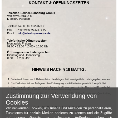
KONTAKT & ÖFFNUNGSZEITEN
Teleskop-Service Ransburg GmbH
Von-Myra-Straße 8
D-85599 Parsdorf
Telefon: +49 (0) 89-9922875-0

Fax:       +49 (0) 89-9922875-99

Email:    
info@teleskop-service.de
Telefonische Öffnungszeiten:
Montag bis Freitag:
09.00 - 12.00 / 13.00 - 16.00 Uhr
Öffnungszeiten Ladengeschäft:
Dienstag und Donnerstag
09:00 - 17:00 Uhr
HINWEIS NACH § 18 BATTG:
Batterien können nach Gebrauch im Handelsgeschäft unentgeltlich zurückgegeben werden.
Der Endnutzer ist zur fachgerechten Entsorgung von Altbatterien gesetzlich verpflichtet.
Das Symbol mit der durchgestrichenen Mülltonne gem. § 17 Abs.1 BattG bedeutet:
Batterien oder Akkus dürfen nicht im Hausmüll entsorgt werden.
Die chemischen Symbole Hg, Cd, und Pb nach § 17 Abs.3 BattG bedeuten: Quecksilber,
Zustimmung zur Verwendung von
Cadmium und Blei.
Cookies
HINWEIS NACH 2013/11/EU
Wir verwenden Cookies, um Inhalte und Anzeigen zu personalisieren,
Funktionen für soziale Medien anbieten zu können und die Zugriffe
auf unsere Website zu analysieren. Außerdem geben wir