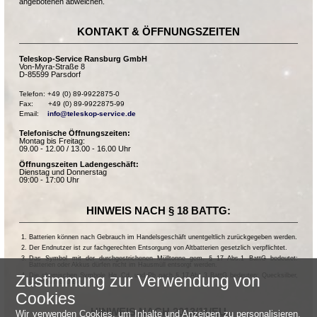
angebotenen abweichen.
KONTAKT & ÖFFNUNGSZEITEN
Teleskop-Service Ransburg GmbH
Von-Myra-Straße 8
D-85599 Parsdorf
Telefon: +49 (0) 89-9922875-0

Fax:       +49 (0) 89-9922875-99

Email:    
info@teleskop-service.de
Telefonische Öffnungszeiten:
Montag bis Freitag:
09.00 - 12.00 / 13.00 - 16.00 Uhr
Öffnungszeiten Ladengeschäft:
Dienstag und Donnerstag
09:00 - 17:00 Uhr
HINWEIS NACH § 18 BATTG:
Batterien können nach Gebrauch im Handelsgeschäft unentgeltlich zurückgegeben werden.
Der Endnutzer ist zur fachgerechten Entsorgung von Altbatterien gesetzlich verpflichtet.
Das Symbol mit der durchgestrichenen Mülltonne gem. § 17 Abs.1 BattG bedeutet:
Batterien oder Akkus dürfen nicht im Hausmüll entsorgt werden.
Die chemischen Symbole Hg, Cd, und Pb nach § 17 Abs.3 BattG bedeuten: Quecksilber,
Zustimmung zur Verwendung von
Cadmium und Blei.
Cookies
HINWEIS NACH 2013/11/EU
Wir verwenden Cookies, um Inhalte und Anzeigen zu personalisieren,