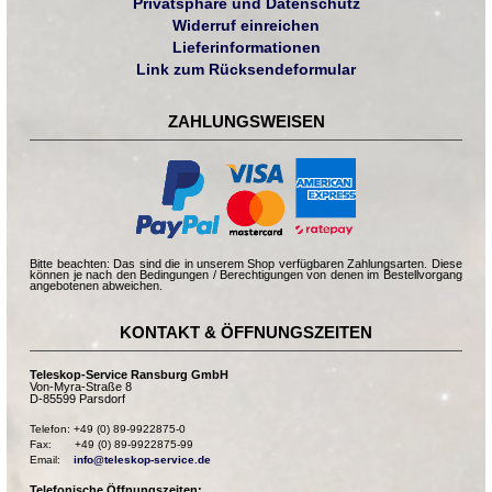
Privatsphäre und Datenschutz
Widerruf einreichen
Lieferinformationen
Link zum Rücksendeformular
ZAHLUNGSWEISEN
Bitte beachten: Das sind die in unserem Shop verfügbaren Zahlungsarten. Diese
können je nach den Bedingungen / Berechtigungen von denen im Bestellvorgang
angebotenen abweichen.
KONTAKT & ÖFFNUNGSZEITEN
Teleskop-Service Ransburg GmbH
Von-Myra-Straße 8
D-85599 Parsdorf
Telefon: +49 (0) 89-9922875-0

Fax:       +49 (0) 89-9922875-99

Email:    
info@teleskop-service.de
Telefonische Öffnungszeiten: