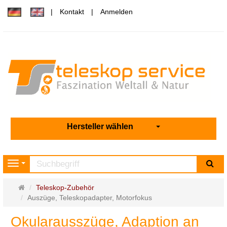
Kontakt
Anmelden
Hersteller wählen
Su
Navigation
Startseite
Teleskop-Zubehör
Auszüge, Teleskopadapter, Motorfokus
Okularausszüge, Adaption an