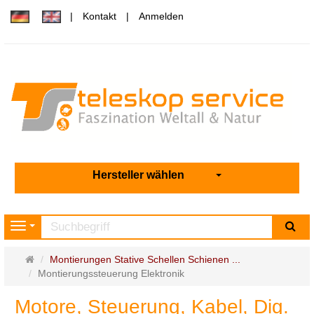
Kontakt
Anmelden
Hersteller wählen
Su
Navigation
Startseite
Montierungen Stative Schellen Schienen ...
Montierungssteuerung Elektronik
Motore, Steuerung, Kabel, Dig.