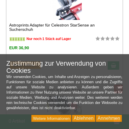
Astroprints Adapter für Celestron StarSense an
Sucherschuh
Nur noch 1 Stück auf Lager
EUR 36,90
Zustimmung zur Verwendung von
Mehr Infos...
Cookies
Wir verwenden Cookies, um Inhalte und Anzeigen zu personalisieren,
Funktionen für soziale Medien anbieten zu können und die Zugriffe
auf unsere Website zu analysieren. Außerdem geben wir
%
GP-KF-BLACK
Informationen zu Ihrer Nutzung unserer Website an unsere Partner für
soziale Medien, Werbung und Analysen weiter. Des weiteren werden
rein technische Cookies verwendet um die Funktion der Webseite zu
gewährleisten, dies ist nicht deaktivierbar.
Ablehnen
Annehmen
Weitere Informationen
Wa
0 Artikel
Astroprints Kabelführung für GP Schienen, schwarz