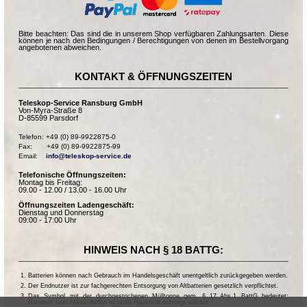
Bitte beachten: Das sind die in unserem Shop verfügbaren Zahlungsarten. Diese
können je nach den Bedingungen / Berechtigungen von denen im Bestellvorgang
angebotenen abweichen.
KONTAKT & ÖFFNUNGSZEITEN
Teleskop-Service Ransburg GmbH
Von-Myra-Straße 8
D-85599 Parsdorf
Telefon: +49 (0) 89-9922875-0

Fax:       +49 (0) 89-9922875-99

Email:    
info@teleskop-service.de
Telefonische Öffnungszeiten:
Montag bis Freitag:
09.00 - 12.00 / 13.00 - 16.00 Uhr
Öffnungszeiten Ladengeschäft:
Dienstag und Donnerstag
09:00 - 17:00 Uhr
HINWEIS NACH § 18 BATTG:
Batterien können nach Gebrauch im Handelsgeschäft unentgeltlich zurückgegeben werden.
Der Endnutzer ist zur fachgerechten Entsorgung von Altbatterien gesetzlich verpflichtet.
Das Symbol mit der durchgestrichenen Mülltonne gem. § 17 Abs.1 BattG bedeutet:
Batterien oder Akkus dürfen nicht im Hausmüll entsorgt werden.