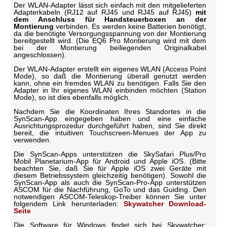
Der WLAN-Adapter lässt sich einfach mit den mitgelieferten
Adapterkabeln (RJ12 auf RJ45 und RJ45 auf RJ45)
mit
dem Anschluss für Handsteuerboxen an der
Montierung
verbinden. Es werden keine Batterien benötigt,
da die benötigte Versorgungsspannung von der Montierung
bereitgestellt wird. (Die EQ6 Pro Montierung wird mit dem
bei der Montierung beiliegenden Originalkabel
angeschlossen).
Der WLAN-Adapter erstellt ein eigenes WLAN (Access Point
Mode), so daß die Montierung überall genutzt werden
kann, ohne ein fremdes WLAN zu benötigen. Falls Sie den
Adapter in Ihr eigenes WLAN einbinden möchten (Station
Mode), so ist dies ebenfalls möglich.
Nachdem Sie die Koordinaten Ihres Standortes in die
SynScan-App eingegeben haben und eine einfache
Ausrichtungsprozedur durchgeführt haben, sind Sie direkt
bereit, die intuitiven Touchscreen-Menues der App zu
verwenden.
Die SynScan-Apps unterstützen die SkySafari Plus/Pro
Mobil Planetarium-App für Android und Apple iOS. (Bitte
beachten Sie, daß Sie für Apple iOS zwei Geräte mit
diesem Betriebssystem gleichzeitig benötigen). Sowohl die
SynScan-App als auch die SynScan-Pro-App unterstützen
ASCOM für die Nachführung, GoTo und das Guiding. Den
notwendigen ASCOM-Teleskop-Treiber können Sie unter
folgendem Link herunterladen:
Skywatcher Download-
Seite
Die Software für Windows findet sich bei Skywatcher: