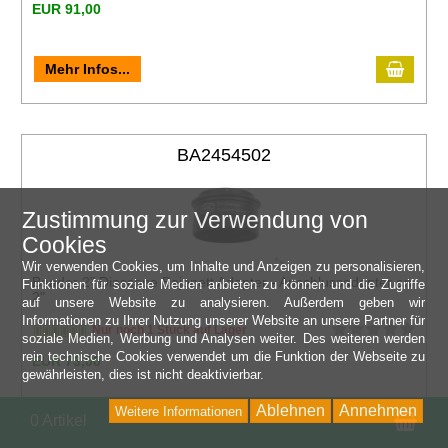
EUR 91,00
Mehr Infos...
BA2454502
Zustimmung zur Verwendung von
Cookies
Wir verwenden Cookies, um Inhalte und Anzeigen zu personalisieren,
Baader 2" Diascope Bajonett Adapter - Anschlussadapter an
Funktionen für soziale Medien anbieten zu können und die Zugriffe
2"
auf unsere Website zu analysieren. Außerdem geben wir
Informationen zu Ihrer Nutzung unserer Website an unsere Partner für
Nur noch 1 Stück auf Lager
soziale Medien, Werbung und Analysen weiter. Des weiteren werden
rein technische Cookies verwendet um die Funktion der Webseite zu
EUR 73,00
gewährleisten, dies ist nicht deaktivierbar.
Ablehnen
Annehmen
Weitere Informationen
Wa
0 Artikel
Mehr Infos...