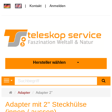
Kontakt
Anmelden
Hersteller wählen
Su
Navigation
Startseite
Adapter
Adapter 2"
Adapter mit 2" Steckhülse
(innen / aussen)