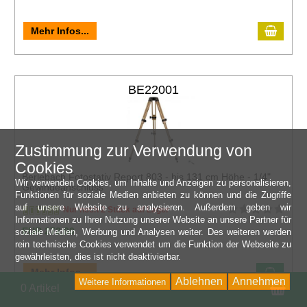
Mehr Infos...
BE22001
Zustimmung zur Verwendung von
Cookies
Berlebach Fotostativ Report 803 - bis 131 cm Höhe - 1/4"
Wir verwenden Cookies, um Inhalte und Anzeigen zu personalisieren,
Gewindeanschluss
Funktionen für soziale Medien anbieten zu können und die Zugriffe
auf unsere Website zu analysieren. Außerdem geben wir
Nur noch 2 Stück auf Lager
Informationen zu Ihrer Nutzung unserer Website an unsere Partner für
EUR 272,00
soziale Medien, Werbung und Analysen weiter. Des weiteren werden
rein technische Cookies verwendet um die Funktion der Webseite zu
gewährleisten, dies ist nicht deaktivierbar.
Mehr Infos...
Ablehnen
Annehmen
Weitere Informationen
Wa
0 Artikel