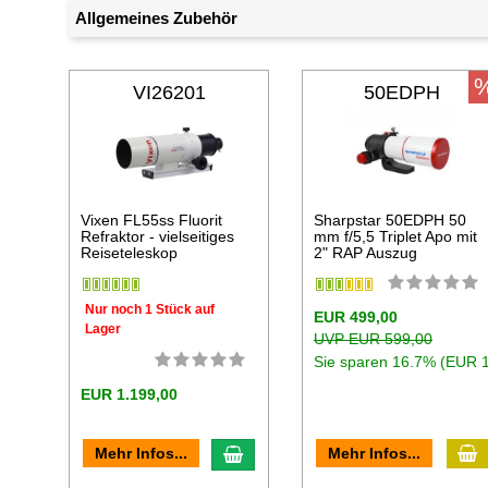
Allgemeines Zubehör
VI26201
50EDPH
Vixen FL55ss Fluorit
Sharpstar 50EDPH 50
Refraktor - vielseitiges
mm f/5,5 Triplet Apo mit
Reiseteleskop
2" RAP Auszug
Nur noch 1 Stück auf
EUR 499,00
Lager
UVP EUR 599,00
Sie sparen 16.7% (EUR 
EUR 1.199,00
I
In den Warenkorb
Mehr Infos...
Mehr Infos...