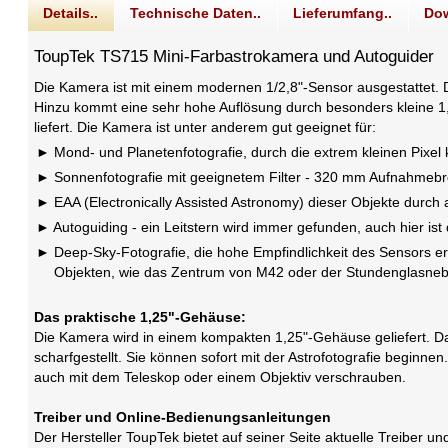
Details..
Technische Daten..
Lieferumfang..
Dow
ToupTek TS715 Mini-Farbastrokamera und Autoguider
Die Kamera ist mit einem modernen 1/2,8"-Sensor ausgestattet. 
Hinzu kommt eine sehr hohe Auflösung durch besonders kleine 1,
liefert. Die Kamera ist unter anderem gut geeignet für:
Mond- und Planetenfotografie, durch die extrem kleinen Pixel
Sonnenfotografie mit geeignetem Filter - 320 mm Aufnahmeb
EAA (Electronically Assisted Astronomy) dieser Objekte durc
Autoguiding - ein Leitstern wird immer gefunden, auch hier is
Deep-Sky-Fotografie, die hohe Empfindlichkeit des Sensors e
Objekten, wie das Zentrum von M42 oder der Stundenglasnebel
Das praktische 1,25"-Gehäuse:
Die Kamera wird in einem kompakten 1,25"-Gehäuse geliefert. Da
scharfgestellt. Sie können sofort mit der Astrofotografie begin
auch mit dem Teleskop oder einem Objektiv verschrauben.
Treiber und Online-Bedienungsanleitungen
Der Hersteller ToupTek bietet auf seiner Seite aktuelle Treiber u