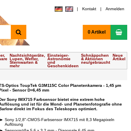
Kontakt
Anmelden
Suchen
Wa
0 Artikel
er,
Nachtsichtgeräte,
Einsteiger-
Schnäppchen
Neue
ware
Lupen, Wetter,
Astronomie
& Aktionen
Artikel
Sternwarten &
und
neu/gebraucht
mehr
Geschenkideen
TS-Optics ToupTek G3M115C Color Planetenkamera - 1,45 µm
Pixel - Sensor D=6,45 mm
Der Sony IMX715 Farbsensor bietet eine extrem hohe
Auflösung und ist für die Mond- und Planetenfotografie ohne
Barlow direkt im Fokus des Teleskopes optimiert.
Sony 1/2,8"-CMOS-Farbsensor IMX715 mit 8,3 Megapixeln
Auflösung
Sensorgröße 5,6 x 3,2 mm - Diagonale 6,45 mm