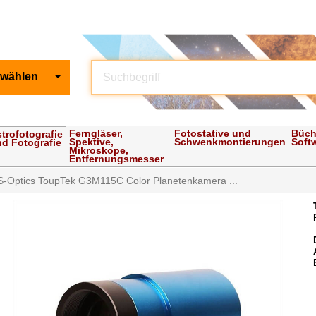
 wählen
Ferngläser,
Fotostative und
Büch
trofotografie
Spektive,
Schwenkmontierungen
Soft
d Fotografie
Mikroskope,
Entfernungsmesser
S-Optics ToupTek G3M115C Color Planetenkamera ...