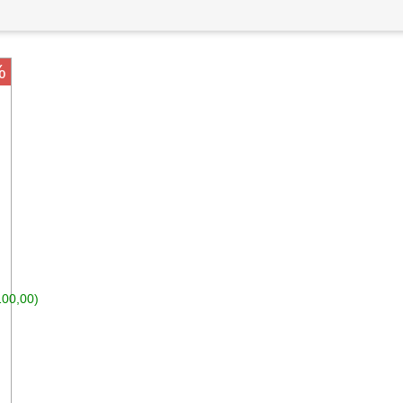
%
100,00)
n den Warenkorb