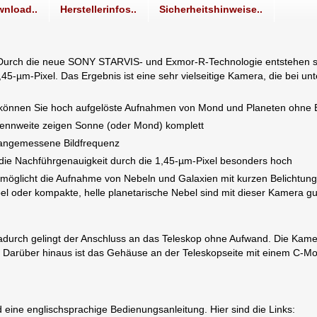
nload..
Herstellerinfos..
Sicherheitshinweise..
Durch die neue SONY STARVIS- und Exmor-R-Technologie entstehen sehr
45-µm-Pixel. Das Ergebnis ist eine sehr vielseitige Kamera, die bei u
 können Sie hoch aufgelöste Aufnahmen von Mond und Planeten ohne Bre
rennweite zeigen Sonne (oder Mond) komplett
h angemessene Bildfrequenz
t die Nachführgenauigkeit durch die 1,45-µm-Pixel besonders hoch
rmöglicht die Aufnahme von Nebeln und Galaxien mit kurzen Belichtun
 oder kompakte, helle planetarische Nebel sind mit dieser Kamera gu
durch gelingt der Anschluss an das Teleskop ohne Aufwand. Die Kamer
nen. Darüber hinaus ist das Gehäuse an der Teleskopseite mit einem C
nd eine englischsprachige Bedienungsanleitung. Hier sind die Links: