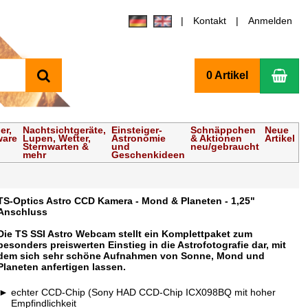
Kontakt
Anmelden
Suchen
Wa
0 Artikel
er,
Nachtsichtgeräte,
Einsteiger-
Schnäppchen
Neue
ware
Lupen, Wetter,
Astronomie
& Aktionen
Artikel
Sternwarten &
und
neu/gebraucht
mehr
Geschenkideen
TS-Optics Astro CCD Kamera - Mond & Planeten - 1,25"
Anschluss
Die TS SSI Astro Webcam stellt ein Komplettpaket zum
besonders preiswerten Einstieg in die Astrofotografie dar, mit
dem sich sehr schöne Aufnahmen von Sonne, Mond und
Planeten anfertigen lassen.
echter CCD-Chip (Sony HAD CCD-Chip ICX098BQ mit hoher
Empfindlichkeit