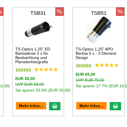
%
%
%
TSB31
TSB51
TS-Optics 1,25" ED
TS-Optics 1,25" APO
Barlowlinse 3 x für
Barlow 5 x - 3 Element
Beobachtung und
Design
Planetenfotografie
EUR 65,00
EUR 39,00
UVP EUR 79,00
UVP EUR 59,00
16,00)
Sie sparen 17.7% (EUR 14,
Sie sparen 33.9% (EUR 20,00)
n den Warenkorb
In den Warenkorb
In d
Mehr Infos...
Mehr Infos...