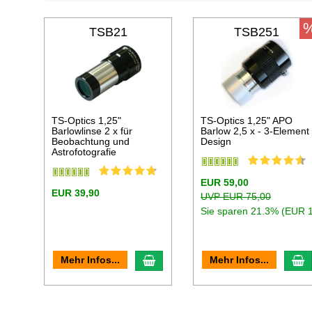
TSB21
TSB251
TS-Optics 1,25"
TS-Optics 1,25" APO
Barlowlinse 2 x für
Barlow 2,5 x - 3-Element
Beobachtung und
Design
Astrofotografie
EUR 59,00
EUR 39,90
UVP EUR 75,00
Sie sparen 21.3% (EUR 
In den Warenkorb
I
Mehr Infos...
Mehr Infos...