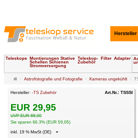
Hersteller
Teleskope
Montierungen Stative
Teleskop-
Filter
Adapter
As
Schellen Schienen
Zubehör
un
Stromversorgung
Startseite
Astrofotografie und Fotografie
Kameras ungekühlt
T
Hersteller:
-TS Zubehör
Art.Nr.: TSSSI
EUR 29,95
UVP EUR 89,00
Sie sparen 66.3% (EUR 59,05)
inkl. 19 % MwSt (DE)