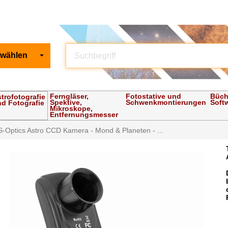
 wählen
Ferngläser,
Fotostative und
Büch
trofotografie
Spektive,
Schwenkmontierungen
Soft
d Fotografie
Mikroskope,
Entfernungsmesser
S-Optics Astro CCD Kamera - Mond & Planeten - ...