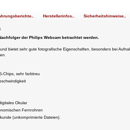
ahrungsberichte..
Herstellerinfos..
Sicherheitshinweise..
s
 Nachfolger der Philips Webcam betrachtet werden.
nd bietet sehr gute fotografische Eigenschaften, besonders bei Aufn
en.
-Chips, sehr farbtreu
eschwindigkeit
igitales Okular
tronomischen Fernrohren
Sekunde (unkomprimierte Dateien).