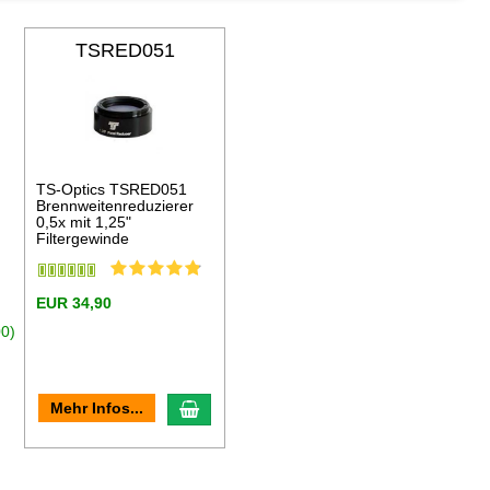
TSRED051
TS-Optics TSRED051
Brennweitenreduzierer
0,5x mit 1,25"
Filtergewinde
EUR 34,90
00)
en Warenkorb
In den Warenkorb
Mehr Infos...