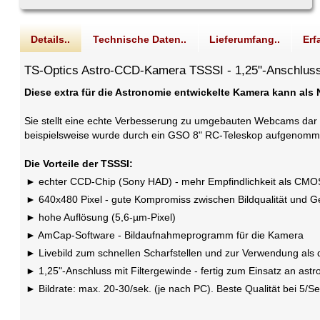
Details..
Technische Daten..
Lieferumfang..
Erf
TS-Optics Astro-CCD-Kamera TSSSI - 1,25"-Anschlus
Diese extra für die Astronomie entwickelte Kamera kann als
Sie stellt eine echte Verbesserung zu umgebauten Webcams dar u
beispielsweise wurde durch ein GSO 8" RC-Teleskop aufgenomm
Die Vorteile der TSSSI:
echter CCD-Chip (Sony HAD) - mehr Empfindlichkeit als CMOS
640x480 Pixel - gute Kompromiss zwischen Bildqualität und G
hohe Auflösung (5,6-µm-Pixel)
AmCap-Software - Bildaufnahmeprogramm für die Kamera
Livebild zum schnellen Scharfstellen und zur Verwendung als d
1,25"-Anschluss mit Filtergewinde - fertig zum Einsatz an as
Bildrate: max. 20-30/sek. (je nach PC). Beste Qualität bei 5/