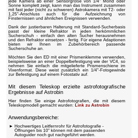
jede Kamera ab einer Sensorgröße von 1/4" Mond oder
Sonne komplett zeigt, kann man das Instrument zusammen
mit fast jeder (nicht zu schweren) Astrokamera mit T2- oder
1,25"-Anschluss auch für die Aufzeichnung von
Finsternissen und ähnlichen Ereignissen verwenden.
Dank der justierbaren Halterung mit Standard-Sucherbasis
passt der kleine Refraktor in jeden herkömmlichen
Sucherschuh - einfach den alten Sucher herausnehmen
und den Refraktor einsetzen - fertig. Für eigene Adaptionen
bieten wir Ihnen im Zubehörbereich passende
Sucherschuhe an.
Möchten Sie den ED mit einer Prismenklemme verwenden,
beispielsweise an einer Doppelbefestigung wie der VC4, so
nehmen Sie einfach die mitgelieferte Prismenschiene im
Vixenformat. Diese weist zusätzlich ein 1/4"-Fotogewinde
zur Befestigung auf einem Fotostativ auf.
Mit diesem Teleskop erzielte astrofotografische
Ergebnisse auf Astrobin
Hier finden Sie einige Astrofotografien, die mit diesem
Teleskopmodell gemacht wurden:
Link zu Astrobin
Anwendungsbereiche:
Hochwertiges Leitfernrohr für Astrofotografie -
Öffnungen bis 10" können mit dem passenden
Autoguider noch gut nachgeführt werden.