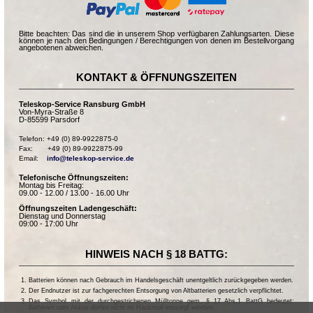
Bitte beachten: Das sind die in unserem Shop verfügbaren Zahlungsarten. Diese
können je nach den Bedingungen / Berechtigungen von denen im Bestellvorgang
angebotenen abweichen.
KONTAKT & ÖFFNUNGSZEITEN
Teleskop-Service Ransburg GmbH
Von-Myra-Straße 8
D-85599 Parsdorf
Telefon: +49 (0) 89-9922875-0

Fax:       +49 (0) 89-9922875-99

Email:    
info@teleskop-service.de
Telefonische Öffnungszeiten:
Montag bis Freitag:
09.00 - 12.00 / 13.00 - 16.00 Uhr
Öffnungszeiten Ladengeschäft:
Dienstag und Donnerstag
09:00 - 17:00 Uhr
HINWEIS NACH § 18 BATTG:
Batterien können nach Gebrauch im Handelsgeschäft unentgeltlich zurückgegeben werden.
Der Endnutzer ist zur fachgerechten Entsorgung von Altbatterien gesetzlich verpflichtet.
Das Symbol mit der durchgestrichenen Mülltonne gem. § 17 Abs.1 BattG bedeutet:
Batterien oder Akkus dürfen nicht im Hausmüll entsorgt werden.