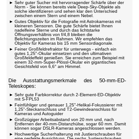
Sehr guter Sucher mit hervorragender Schärfe über der
Norm - Sie können bereits viele Deep-Sky-Objekte als
solche identifizieren und sehen klar den Unterschied
zwischen einem Stern und einem Nebel.
Gutes Objektiv für die Fotografie mit Astrokameras mit
kleineren Sensoren. Die gute Schärfe bietet Ihnen
nadelfeine Sterne und durch das lichtstarke
Öffnungsverhältnis von f/4,8 bleiben die
Belichtungszeiten im Rahmen. Wir empfehlen das
Objektiv für Kameras bis 15 mm Sensordiagonale.
Feiner Großfeldrefraktor für unterwegs - einfach ein
gutes 1,25"-Okular einsetzen und den ultimativen
Großfeldeffekt genießen. Sie erreichen zum Beispiel mit
einem 32-mm-Super-Plössl-Okular ein gigantisches
Gesichtsfeld von 6,6° am Himmel.
Die Ausstattungsmerkmale des 50-mm-ED-
Teleskopes:
Sehr gute Farbkorrektur durch 2-Element-ED-Objektiv
mit S-FPL53
Feinfühliger und genauer 1,25"-Helikal-Fokussierer mit
1,25"-Steckanschluss und T2-Gewindeanschluss für
Kameras und Autoguider
Großzügiger Arbeitsabstand von 20 mm und, nach
Entfernen der 40-mm-Distanzhülse, sogar 60 mm. Damit
können sogar DSLR-Kameras angeschlossen werden.
Hochwertige Sucherhalterung mit Justierschrauben für
eine perfekte Ausrichtung. Die sechs Justierschrauben