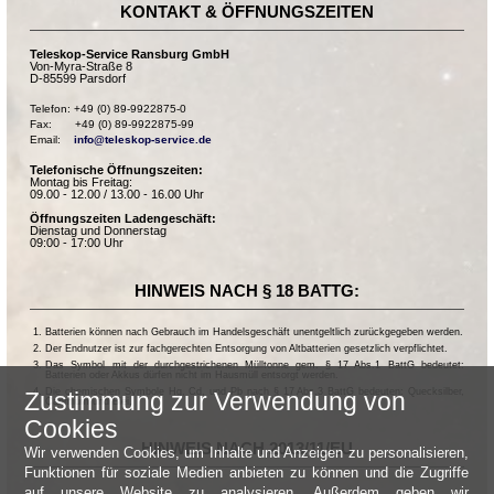
KONTAKT & ÖFFNUNGSZEITEN
Teleskop-Service Ransburg GmbH
Von-Myra-Straße 8
D-85599 Parsdorf
Telefon: +49 (0) 89-9922875-0

Fax:       +49 (0) 89-9922875-99

Email:    
info@teleskop-service.de
Telefonische Öffnungszeiten:
Montag bis Freitag:
09.00 - 12.00 / 13.00 - 16.00 Uhr
Öffnungszeiten Ladengeschäft:
Dienstag und Donnerstag
09:00 - 17:00 Uhr
HINWEIS NACH § 18 BATTG:
Batterien können nach Gebrauch im Handelsgeschäft unentgeltlich zurückgegeben werden.
Der Endnutzer ist zur fachgerechten Entsorgung von Altbatterien gesetzlich verpflichtet.
Das Symbol mit der durchgestrichenen Mülltonne gem. § 17 Abs.1 BattG bedeutet:
Batterien oder Akkus dürfen nicht im Hausmüll entsorgt werden.
Die chemischen Symbole Hg, Cd, und Pb nach § 17 Abs.3 BattG bedeuten: Quecksilber,
Zustimmung zur Verwendung von
Cadmium und Blei.
Cookies
HINWEIS NACH 2013/11/EU
Wir verwenden Cookies, um Inhalte und Anzeigen zu personalisieren,
Funktionen für soziale Medien anbieten zu können und die Zugriffe
auf unsere Website zu analysieren. Außerdem geben wir