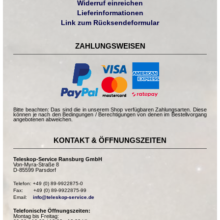
Widerruf einreichen
Lieferinformationen
Link zum Rücksendeformular
ZAHLUNGSWEISEN
Bitte beachten: Das sind die in unserem Shop verfügbaren Zahlungsarten. Diese
können je nach den Bedingungen / Berechtigungen von denen im Bestellvorgang
angebotenen abweichen.
KONTAKT & ÖFFNUNGSZEITEN
Teleskop-Service Ransburg GmbH
Von-Myra-Straße 8
D-85599 Parsdorf
Telefon: +49 (0) 89-9922875-0

Fax:       +49 (0) 89-9922875-99

Email:    
info@teleskop-service.de
Telefonische Öffnungszeiten:
Montag bis Freitag: