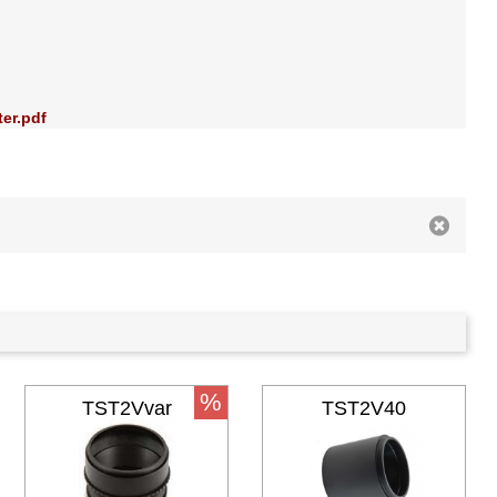
ter.pdf
%
TST2Vvar
TST2V40