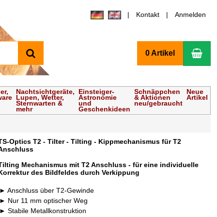
Kontakt
Anmelden
Suchen
Wa
0 Artikel
er,
Nachtsichtgeräte,
Einsteiger-
Schnäppchen
Neue
ware
Lupen, Wetter,
Astronomie
& Aktionen
Artikel
Sternwarten &
und
neu/gebraucht
mehr
Geschenkideen
TS-Optics T2 - Tilter - Tilting - Kippmechanismus für T2
Anschluss
Tilting Mechanismus mit T2 Anschluss - für eine individuelle
Korrektur des Bildfeldes durch Verkippung
Anschluss über T2-Gewinde
Nur 11 mm optischer Weg
Stabile Metallkonstruktion