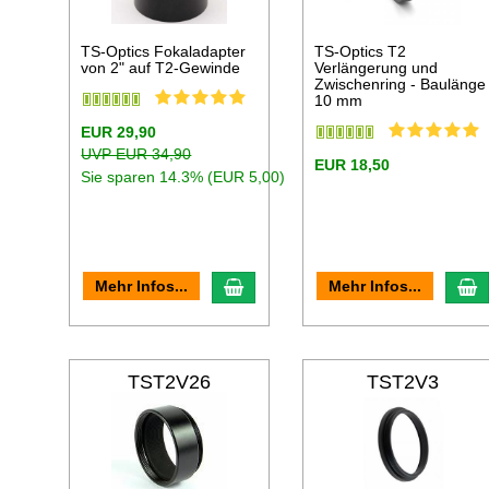
TS-Optics Fokaladapter
TS-Optics T2
von 2" auf T2-Gewinde
Verlängerung und
Zwischenring - Baulänge
10 mm
EUR 29,90
UVP EUR 34,90
EUR 18,50
Sie sparen 14.3% (EUR 5,00)
In den Warenkorb
I
Mehr Infos...
Mehr Infos...
TST2V26
TST2V3