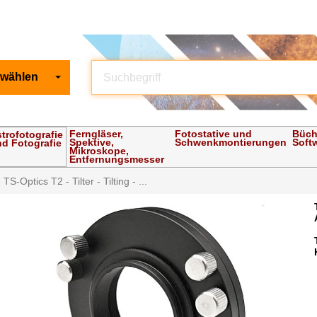
 wählen
Ferngläser,
Fotostative und
Büch
trofotografie
Spektive,
Schwenkmontierungen
Soft
d Fotografie
Mikroskope,
Entfernungsmesser
TS-Optics T2 - Tilter - Tilting - ...