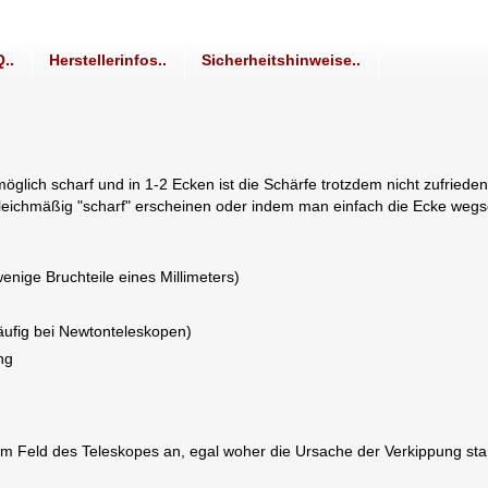
..
Herstellerinfos..
Sicherheitshinweise..
möglich scharf und in 1-2 Ecken ist die Schärfe trotzdem nicht zufried
v gleichmäßig "scharf" erscheinen oder indem man einfach die Ecke wegs
nige Bruchteile eines Millimeters)
äufig bei Newtonteleskopen)
ng
em Feld des Teleskopes an, egal woher die Ursache der Verkippung st