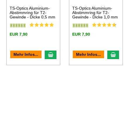
TS-Optics Aluminium-
TS-Optics Aluminium-
Abstimmring für T2-
Abstimmring für T2-
Gewinde - Dicke 0,5 mm
Gewinde - Dicke 1,0 mm
EUR 7,90
EUR 7,90
en Warenkorb
In den Warenkorb
In den
Mehr Infos...
Mehr Infos...