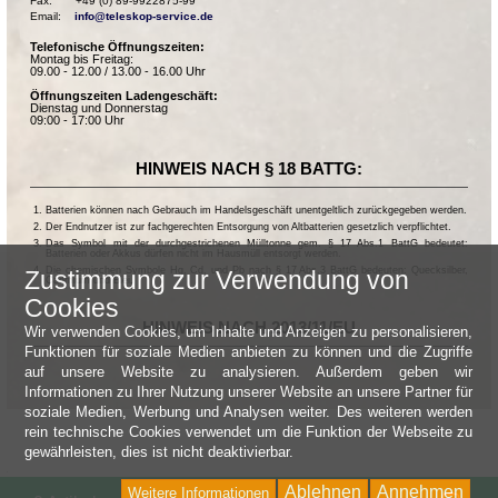
Fax:       +49 (0) 89-9922875-99

Email:    
info@teleskop-service.de
Telefonische Öffnungszeiten:
Montag bis Freitag:
09.00 - 12.00 / 13.00 - 16.00 Uhr
Öffnungszeiten Ladengeschäft:
Dienstag und Donnerstag
09:00 - 17:00 Uhr
HINWEIS NACH § 18 BATTG:
Batterien können nach Gebrauch im Handelsgeschäft unentgeltlich zurückgegeben werden.
Der Endnutzer ist zur fachgerechten Entsorgung von Altbatterien gesetzlich verpflichtet.
Das Symbol mit der durchgestrichenen Mülltonne gem. § 17 Abs.1 BattG bedeutet:
Batterien oder Akkus dürfen nicht im Hausmüll entsorgt werden.
Die chemischen Symbole Hg, Cd, und Pb nach § 17 Abs.3 BattG bedeuten: Quecksilber,
Zustimmung zur Verwendung von
Cadmium und Blei.
Cookies
HINWEIS NACH 2013/11/EU
Wir verwenden Cookies, um Inhalte und Anzeigen zu personalisieren,
Funktionen für soziale Medien anbieten zu können und die Zugriffe
auf unsere Website zu analysieren. Außerdem geben wir
Informationen zu Ihrer Nutzung unserer Website an unsere Partner für
soziale Medien, Werbung und Analysen weiter. Des weiteren werden
rein technische Cookies verwendet um die Funktion der Webseite zu
gewährleisten, dies ist nicht deaktivierbar.
Ablehnen
Annehmen
Weitere Informationen