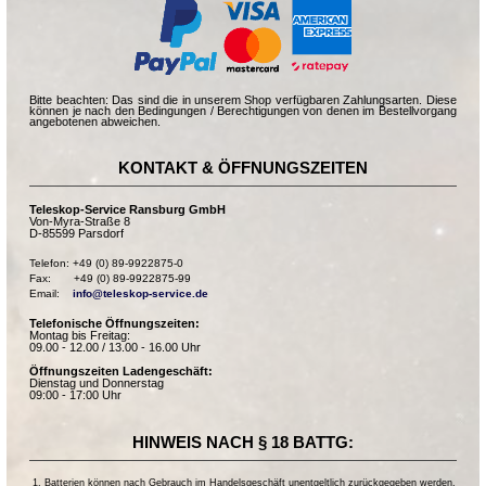
Bitte beachten: Das sind die in unserem Shop verfügbaren Zahlungsarten. Diese
können je nach den Bedingungen / Berechtigungen von denen im Bestellvorgang
angebotenen abweichen.
KONTAKT & ÖFFNUNGSZEITEN
Teleskop-Service Ransburg GmbH
Von-Myra-Straße 8
D-85599 Parsdorf
Telefon: +49 (0) 89-9922875-0

Fax:       +49 (0) 89-9922875-99

Email:    
info@teleskop-service.de
Telefonische Öffnungszeiten:
Montag bis Freitag:
09.00 - 12.00 / 13.00 - 16.00 Uhr
Öffnungszeiten Ladengeschäft:
Dienstag und Donnerstag
09:00 - 17:00 Uhr
HINWEIS NACH § 18 BATTG:
Batterien können nach Gebrauch im Handelsgeschäft unentgeltlich zurückgegeben werden.