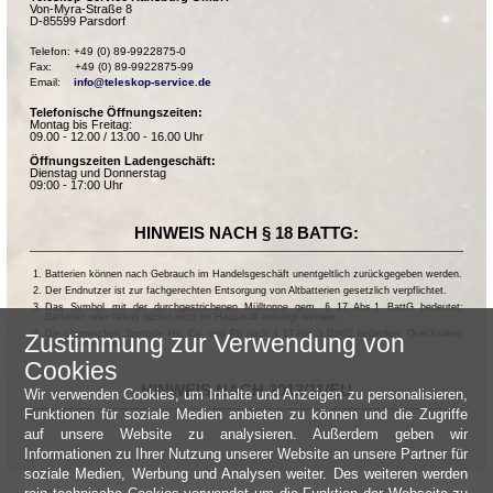
Von-Myra-Straße 8
D-85599 Parsdorf
Telefon: +49 (0) 89-9922875-0

Fax:       +49 (0) 89-9922875-99

Email:    
info@teleskop-service.de
Telefonische Öffnungszeiten:
Montag bis Freitag:
09.00 - 12.00 / 13.00 - 16.00 Uhr
Öffnungszeiten Ladengeschäft:
Dienstag und Donnerstag
09:00 - 17:00 Uhr
HINWEIS NACH § 18 BATTG:
Batterien können nach Gebrauch im Handelsgeschäft unentgeltlich zurückgegeben werden.
Der Endnutzer ist zur fachgerechten Entsorgung von Altbatterien gesetzlich verpflichtet.
Das Symbol mit der durchgestrichenen Mülltonne gem. § 17 Abs.1 BattG bedeutet:
Batterien oder Akkus dürfen nicht im Hausmüll entsorgt werden.
Die chemischen Symbole Hg, Cd, und Pb nach § 17 Abs.3 BattG bedeuten: Quecksilber,
Zustimmung zur Verwendung von
Cadmium und Blei.
Cookies
HINWEIS NACH 2013/11/EU
Wir verwenden Cookies, um Inhalte und Anzeigen zu personalisieren,
Funktionen für soziale Medien anbieten zu können und die Zugriffe
auf unsere Website zu analysieren. Außerdem geben wir
Informationen zu Ihrer Nutzung unserer Website an unsere Partner für
soziale Medien, Werbung und Analysen weiter. Des weiteren werden