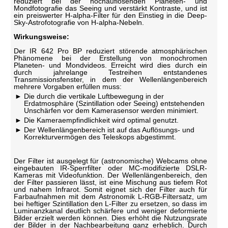
reduziert bei der hochauflösenden Planeten- und
Mondfotografie das Seeing und verstärkt Kontraste, und ist
ein preiswerter H-alpha-Filter für den Einstieg in die Deep-
Sky-Astrofotografie von H-alpha-Nebeln.
Wirkungsweise:
Der IR 642 Pro BP reduziert störende atmosphärischen
Phänomene bei der Erstellung von monochromen
Planeten- und Mondvideos. Erreicht wird dies durch ein
durch jahrelange Testreihen entstandenes
Transmissionsfenster, in dem der Wellenlängenbereich
mehrere Vorgaben erfüllen muss:
Die durch die vertikale Luftbewegung in der
Erdatmosphäre (Szintillation oder Seeing) entstehenden
Unschärfen vor dem Kamerasensor werden minimiert.
Die Kameraempfindlichkeit wird optimal genutzt.
Der Wellenlängenbereich ist auf das Auflösungs- und
Korrekturvermögen des Teleskops abgestimmt.
Der Filter ist ausgelegt für (astronomische) Webcams ohne
eingebauten IR-Sperrfilter oder MC-modifizierte DSLR-
Kameras mit Videofunktion. Der Wellenlängenbereich, den
der Filter passieren lässt, ist eine Mischung aus tiefem Rot
und nahem Infrarot. Somit eignet sich der Filter auch für
Farbaufnahmen mit dem Astronomik L-RGB-Filtersatz, um
bei heftiger Szintillation den L-Filter zu ersetzen, so dass im
Luminanzkanal deutlich schärfere und weniger deformierte
Bilder erzielt werden können. Dies erhöht die Nutzungsrate
der Bilder in der Nachbearbeitung ganz erheblich. Durch