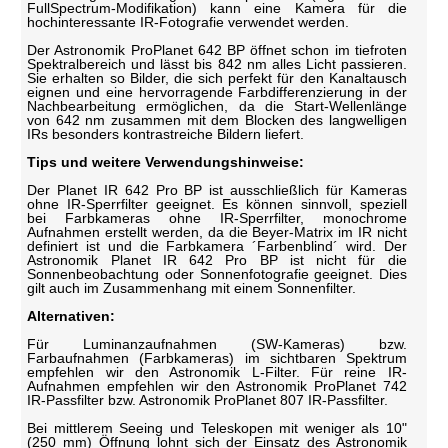
FullSpectrum-Modifikation) kann eine Kamera für die
hochinteressante IR-Fotografie verwendet werden.
Der Astronomik ProPlanet 642 BP öffnet schon im tiefroten
Spektralbereich und lässt bis 842 nm alles Licht passieren.
Sie erhalten so Bilder, die sich perfekt für den Kanaltausch
eignen und eine hervorragende Farbdifferenzierung in der
Nachbearbeitung ermöglichen, da die Start-Wellenlänge
von 642 nm zusammen mit dem Blocken des langwelligen
IRs besonders kontrastreiche Bildern liefert.
Tips und weitere Verwendungshinweise:
Der Planet IR 642 Pro BP ist ausschließlich für Kameras
ohne IR-Sperrfilter geeignet. Es können sinnvoll, speziell
bei Farbkameras ohne IR-Sperrfilter, monochrome
Aufnahmen erstellt werden, da die Beyer-Matrix im IR nicht
definiert ist und die Farbkamera ´Farbenblind´ wird. Der
Astronomik Planet IR 642 Pro BP ist nicht für die
Sonnenbeobachtung oder Sonnenfotografie geeignet. Dies
gilt auch im Zusammenhang mit einem Sonnenfilter.
Alternativen:
Für Luminanzaufnahmen (SW-Kameras) bzw.
Farbaufnahmen (Farbkameras) im sichtbaren Spektrum
empfehlen wir den Astronomik L-Filter. Für reine IR-
Aufnahmen empfehlen wir den Astronomik ProPlanet 742
IR-Passfilter bzw. Astronomik ProPlanet 807 IR-Passfilter.
Bei mittlerem Seeing und Teleskopen mit weniger als 10"
(250 mm) Öffnung lohnt sich der Einsatz des Astronomik