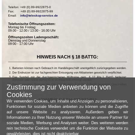
Telefon: +49 (0) 89-9922875-0

Fax:       +49 (0) 89-9922875-99

Email:    
info@teleskop-service.de
Telefonische Öffnungszeiten:
Montag bis Freitag:
09.00 - 12.00 / 13.00 - 16.00 Uhr
Öffnungszeiten Ladengeschäft:
Dienstag und Donnerstag
09:00 - 17:00 Uhr
HINWEIS NACH § 18 BATTG:
Batterien können nach Gebrauch im Handelsgeschäft unentgeltlich zurückgegeben werden.
Der Endnutzer ist zur fachgerechten Entsorgung von Altbatterien gesetzlich verpflichtet.
Das Symbol mit der durchgestrichenen Mülltonne gem. § 17 Abs.1 BattG bedeutet:
Batterien oder Akkus dürfen nicht im Hausmüll entsorgt werden.
Die chemischen Symbole Hg, Cd, und Pb nach § 17 Abs.3 BattG bedeuten: Quecksilber,
Zustimmung zur Verwendung von
Cadmium und Blei.
Cookies
HINWEIS NACH 2013/11/EU
Wir verwenden Cookies, um Inhalte und Anzeigen zu personalisieren,
Funktionen für soziale Medien anbieten zu können und die Zugriffe
auf unsere Website zu analysieren. Außerdem geben wir
Informationen zu Ihrer Nutzung unserer Website an unsere Partner für
soziale Medien, Werbung und Analysen weiter. Des weiteren werden
rein technische Cookies verwendet um die Funktion der Webseite zu
gewährleisten, dies ist nicht deaktivierbar.