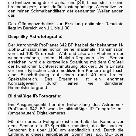
die Einbeziehung der H-alpha- und [S II]-Linien stellt er eine
breitbandigere, aber dafür kostengünstige Alternative zu
den reinen Schmalbandfiltern der genannten Wellenlängen
dar.
Das Öffnungsverhältnis zur Erzielung optimaler Resultate
liegt im Bereich von 1:1 bis 1:30.
Deep-Sky-Astrofotografie:
Der Astronomik ProPlanet 642 BP hat bei der bekannten H-
alpha-Emissionslinie schon seine maximale Transmission
von fast 100 % erreicht. Während also alle Photonen der
wunderschönen, roten H-alpha-Regionen den Sensor
erreichen, wird die kurzwellige Strahlung mit dem Großteil
der künstlichen Lichtverschmutzung blockiert. Beim Einsatz
vor einer typischen astro-modifizierten Kamera ergibt sich
eine Einschränkung auf einen rund 40 nm breiten
Spekralbereich. Das Ergebniss ist ein enormer
Konrastgewinn durch einen viel dunkleren
Himmelshintergrund.
Bildmäßige IR-Fotografie:
Ein Ausgangspunkt bei der Entwicklung des Astronomik
ProPlanet 642 BP war die bildmäßige IR-Fotografie mit
(umgebauten) Digitalkameras.
Für die normale Fotografie ist innerhalb der Kamera vor
dem Sensor ein IR-Sperrfilter montiert, da die nackten
Sensoren bis über 1100 nm empfindlich sind. Durch die
Entfernung dieses eingebauten Sperrfilters (s.g. MC- oder