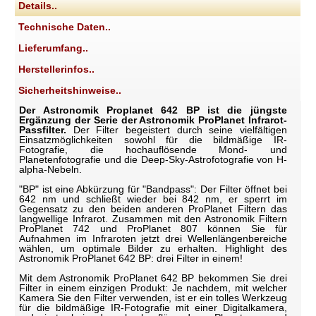
Details..
Technische Daten..
Lieferumfang..
Herstellerinfos..
Sicherheitshinweise..
Der Astronomik Proplanet 642 BP ist die jüngste
Ergänzung der Serie der Astronomik ProPlanet Infrarot-
Passfilter.
Der Filter begeistert durch seine vielfältigen
Einsatzmöglichkeiten sowohl für die bildmäßige IR-
Fotografie, die hochauflösende Mond- und
Planetenfotografie und die Deep-Sky-Astrofotografie von H-
alpha-Nebeln.
"BP" ist eine Abkürzung für "Bandpass": Der Filter öffnet bei
642 nm und schließt wieder bei 842 nm, er sperrt im
Gegensatz zu den beiden anderen ProPlanet Filtern das
langwellige Infrarot. Zusammen mit den Astronomik Filtern
ProPlanet 742 und ProPlanet 807 können Sie für
Aufnahmen im Infraroten jetzt drei Wellenlängenbereiche
wählen, um optimale Bilder zu erhalten. Highlight des
Astronomik ProPlanet 642 BP: drei Filter in einem!
Mit dem Astronomik ProPlanet 642 BP bekommen Sie drei
Filter in einem einzigen Produkt: Je nachdem, mit welcher
Kamera Sie den Filter verwenden, ist er ein tolles Werkzeug
für die bildmäßige IR-Fotografie mit einer Digitalkamera,