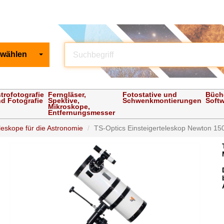
 wählen
trofotografie
Ferngläser,
Fotostative und
Büch
d Fotografie
Spektive,
Schwenkmontierungen
Soft
Mikroskope,
Entfernungsmesser
eleskope für die Astronomie
TS-Optics Einsteigerteleskop Newton 15