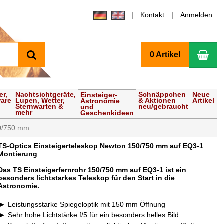
Kontakt
Anmelden
Suchen
Wa
0 Artikel
er,
Nachtsichtgeräte,
Schnäppchen
Neue
Einsteiger-
ware
Lupen, Wetter,
& Aktionen
Artikel
Astronomie
Sternwarten &
neu/gebraucht
und
mehr
Geschenkideen
0/750 mm ...
TS-Optics Einsteigerteleskop Newton 150/750 mm auf EQ3-1
Montierung
Das TS Einsteigerfernrohr 150/750 mm auf EQ3-1 ist ein
besonders lichtstarkes Teleskop für den Start in die
Astronomie.
Leistungsstarke Spiegeloptik mit 150 mm Öffnung
Sehr hohe Lichtstärke f/5 für ein besonders helles Bild