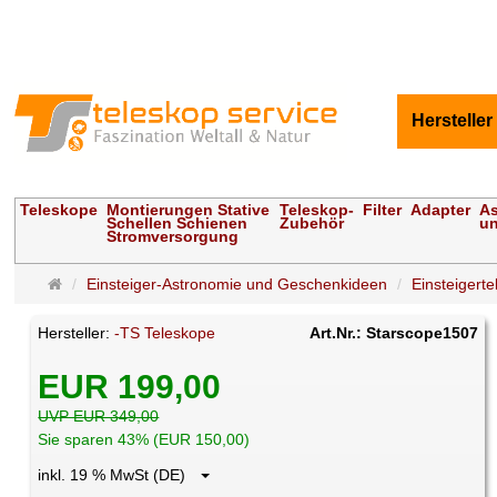
Hersteller
Teleskope
Montierungen Stative
Teleskop-
Filter
Adapter
As
Schellen Schienen
Zubehör
un
Stromversorgung
Startseite
Einsteiger-Astronomie und Geschenkideen
Einsteigert
Hersteller:
-TS Teleskope
Art.Nr.: Starscope1507
EUR 199,00
UVP EUR 349,00
Sie sparen 43% (EUR 150,00)
inkl. 19 % MwSt (DE)