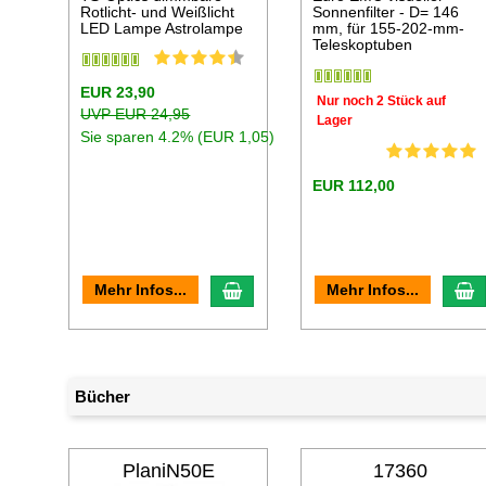
Rotlicht- und Weißlicht
Sonnenfilter - D= 146
LED Lampe Astrolampe
mm, für 155-202-mm-
Teleskoptuben
EUR 23,90
Nur noch 2 Stück auf
UVP EUR 24,95
Lager
Sie sparen 4.2% (EUR 1,05)
EUR 112,00
In den Warenkorb
I
Mehr Infos...
Mehr Infos...
Bücher
PlaniN50E
17360