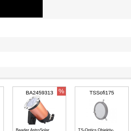
%
BA2459313
TSSofi175
Baader AstroSolar
TS-Optics Objektiv-