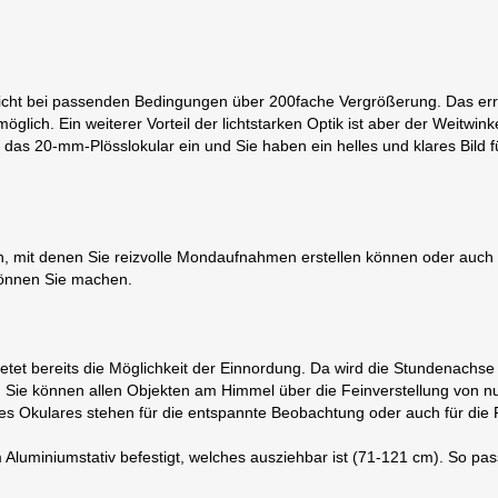
glicht bei passenden Bedingungen über 200fache Vergrößerung. Das er
öglich. Ein weiterer Vorteil der lichtstarken Optik ist aber der Weitwin
e das 20-mm-Plösslokular ein und Sie haben ein helles und klares Bild f
an, mit denen Sie reizvolle Mondaufnahmen erstellen können oder auch
 können Sie machen.
ietet bereits die Möglichkeit der Einnordung. Da wird die Stundenachs
il. Sie können allen Objekten am Himmel über die Feinverstellung von 
 des Okulares stehen für die entspannte Beobachtung oder auch für die 
 Aluminiumstativ befestigt, welches ausziehbar ist (71-121 cm). So pa