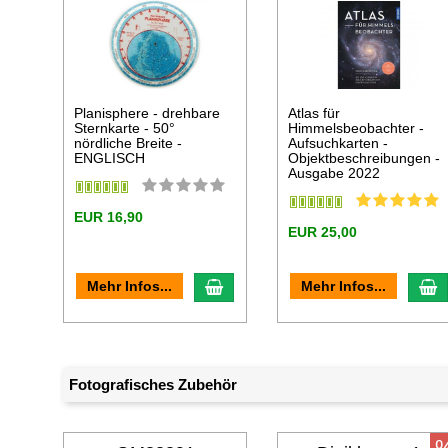
Planisphere - drehbare
Atlas für
Sternkarte - 50°
Himmelsbeobachter -
nördliche Breite -
Aufsuchkarten -
ENGLISCH
Objektbeschreibungen -
Ausgabe 2022
EUR 16,90
EUR 25,00
In den Warenkorb
I
Mehr Infos...
Mehr Infos...
Fotografisches Zubehör