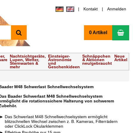
Kontakt
Anmelden
Suchen
Wa
0 Artikel
er,
Nachtsichtgeräte,
Einsteiger-
Schnäppchen
Neue
ware
Lupen, Wetter,
Astronomie
& Aktionen
Artikel
Sternwarten &
und
neu/gebraucht
mehr
Geschenkideen
Baader M48 Schwerlast Schnellwechselsystem
Das Baader Schwerlast M48 Schnellwechselsystem
ermöglicht die rotationssichere Halterung von schwerem
Zubehör.
Das Schwerlast M48 Schnellwechselsystem ermöglicht
blitzschnellen Wechsel zwischen z. B. Kameras, Filterrädern
oder ClickLock Okularklemmen
Effektive Bauhöhe nur 15 mm