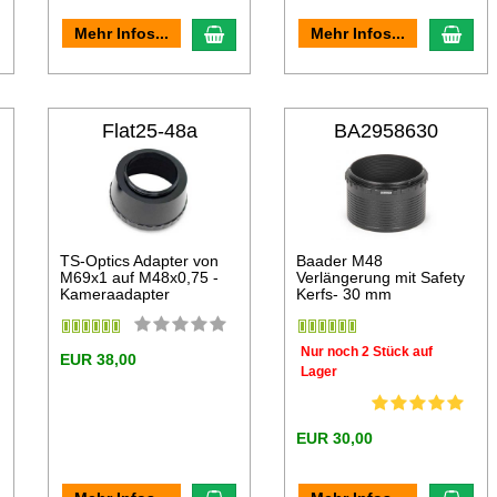
n den Warenkorb
In den Warenkorb
In d
Mehr Infos...
Mehr Infos...
Flat25-48a
BA2958630
TS-Optics Adapter von
Baader M48
M69x1 auf M48x0,75 -
Verlängerung mit Safety
Kameraadapter
Kerfs- 30 mm
Nur noch 2 Stück auf
EUR 38,00
Lager
EUR 30,00