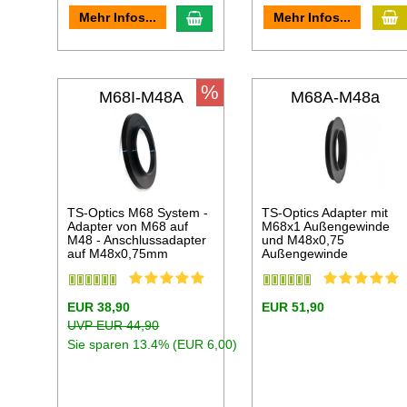
I
In den Warenkorb
Mehr Infos...
Mehr Infos...
%
M68I-M48A
M68A-M48a
TS-Optics M68 System -
TS-Optics Adapter mit
Adapter von M68 auf
M68x1 Außengewinde
M48 - Anschlussadapter
und M48x0,75
auf M48x0,75mm
Außengewinde
EUR 38,90
EUR 51,90
UVP EUR 44,90
Sie sparen 13.4% (EUR 6,00)