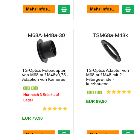
In den Warenkorb
I
Mehr Infos...
Mehr Infos...
M68A-M48a-30
TSM68a-M48k
TS-Optics Fotoadapter
TS-Optics Adapter von
von M68 auf M48x0,75 -
M68 auf M48 mit 2"
Adaption von Kameras
Filtergewinde -
kurzbauend
Nur noch 3 Stück auf
Lager
EUR 89,90
EUR 79,90