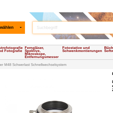
 wählen
strofotografie
Ferngläser,
Fotostative und
Büch
nd Fotografie
Spektive,
Schwenkmontierungen
Soft
Mikroskope,
Entfernungsmesser
er M48 Schwerlast Schnellwechselsystem