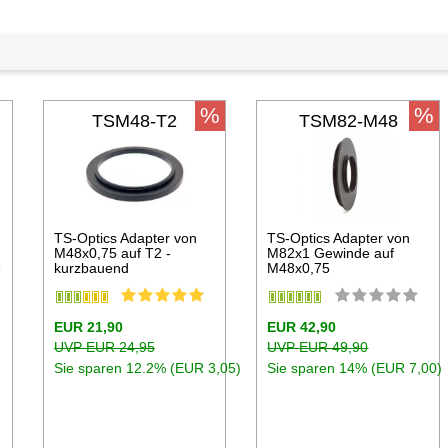
%
%
TSM48-T2
TSM82-M48
2
TS-Optics Adapter von
TS-Optics Adapter von
M48x0,75 auf T2 -
M82x1 Gewinde auf
e
kurzbauend
M48x0,75
EUR 21,90
EUR 42,90
UVP EUR 24,95
UVP EUR 49,90
Sie sparen 12.2% (EUR 3,05)
Sie sparen 14% (EUR 7,00)