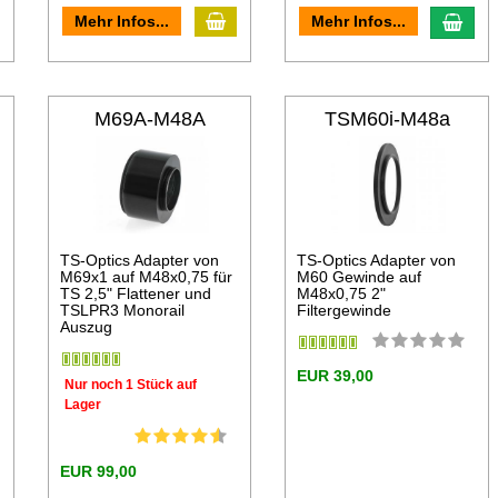
n den Warenkorb
In den Warenkorb
In d
Mehr Infos...
Mehr Infos...
M69A-M48A
TSM60i-M48a
TS-Optics Adapter von
TS-Optics Adapter von
M69x1 auf M48x0,75 für
M60 Gewinde auf
TS 2,5" Flattener und
M48x0,75 2"
TSLPR3 Monorail
Filtergewinde
Auszug
EUR 39,00
Nur noch 1 Stück auf
Lager
EUR 99,00