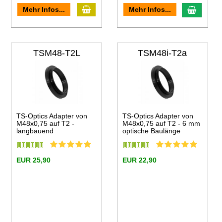
In den Warenkorb
en Warenkorb
In den
Mehr Infos...
Mehr Infos...
TSM48-T2L
TSM48i-T2a
TS-Optics Adapter von
TS-Optics Adapter von
M48x0,75 auf T2 -
M48x0,75 auf T2 - 6 mm
langbauend
optische Baulänge
EUR 25,90
EUR 22,90