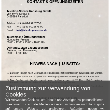
KONTAKT & ÖFFNUNGSZEITEN
Teleskop-Service Ransburg GmbH
Von-Myra-Straße 8
D-85599 Parsdorf
Telefon: +49 (0) 89-9922875-0

Fax:       +49 (0) 89-9922875-99

Email:    
info@teleskop-service.de
Telefonische Öffnungszeiten:
Montag bis Freitag:
09.00 - 12.00 / 13.00 - 16.00 Uhr
Öffnungszeiten Ladengeschäft:
Dienstag und Donnerstag
09:00 - 17:00 Uhr
HINWEIS NACH § 18 BATTG:
Batterien können nach Gebrauch im Handelsgeschäft unentgeltlich zurückgegeben werden.
Der Endnutzer ist zur fachgerechten Entsorgung von Altbatterien gesetzlich verpflichtet.
Das Symbol mit der durchgestrichenen Mülltonne gem. § 17 Abs.1 BattG bedeutet:
Batterien oder Akkus dürfen nicht im Hausmüll entsorgt werden.
Die chemischen Symbole Hg, Cd, und Pb nach § 17 Abs.3 BattG bedeuten: Quecksilber,
Zustimmung zur Verwendung von
Cadmium und Blei.
Cookies
HINWEIS NACH 2013/11/EU
Wir verwenden Cookies, um Inhalte und Anzeigen zu personalisieren,
Funktionen für soziale Medien anbieten zu können und die Zugriffe
auf unsere Website zu analysieren. Außerdem geben wir