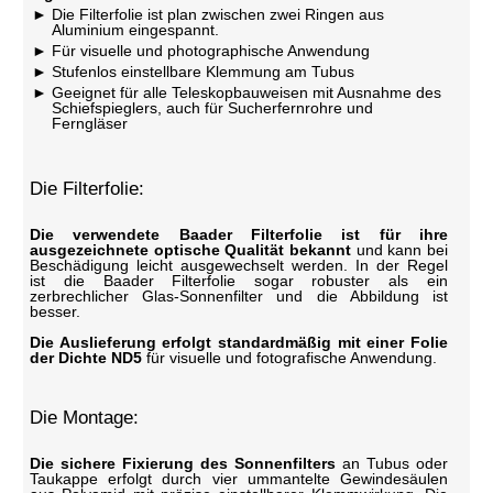
Die Filterfolie ist plan zwischen zwei Ringen aus
Aluminium eingespannt.
Für visuelle und photographische Anwendung
Stufenlos einstellbare Klemmung am Tubus
Geeignet für alle Teleskopbauweisen mit Ausnahme des
Schiefspieglers, auch für Sucherfernrohre und
Ferngläser
Die Filterfolie:
Die verwendete Baader Filterfolie ist für ihre
ausgezeichnete optische Qualität bekannt
und kann bei
Beschädigung leicht ausgewechselt werden. In der Regel
ist die Baader Filterfolie sogar robuster als ein
zerbrechlicher Glas-Sonnenfilter und die Abbildung ist
besser.
Die Auslieferung erfolgt standardmäßig mit einer Folie
der Dichte ND5
für visuelle und fotografische Anwendung.
Die Montage:
Die sichere Fixierung des Sonnenfilters
an Tubus oder
Taukappe erfolgt durch vier ummantelte Gewindesäulen