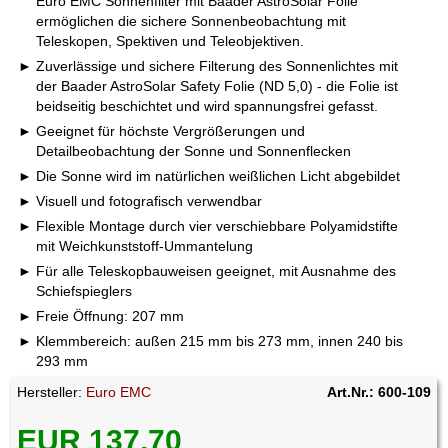
Euro EMC Sonnenfilter mit Baader AstroSolar Folie
ermöglichen die sichere Sonnenbeobachtung mit
Teleskopen, Spektiven und Teleobjektiven.
Zuverlässige und sichere Filterung des Sonnenlichtes mit
der Baader AstroSolar Safety Folie (ND 5,0) - die Folie ist
beidseitig beschichtet und wird spannungsfrei gefasst.
Geeignet für höchste Vergrößerungen und
Detailbeobachtung der Sonne und Sonnenflecken
Die Sonne wird im natürlichen weißlichen Licht abgebildet
Visuell und fotografisch verwendbar
Flexible Montage durch vier verschiebbare Polyamidstifte
mit Weichkunststoff-Ummantelung
Für alle Teleskopbauweisen geeignet, mit Ausnahme des
Schiefspieglers
Freie Öffnung: 207 mm
Klemmbereich: außen 215 mm bis 273 mm, innen 240 bis
293 mm
Hersteller:
Euro EMC
Art.Nr.: 600-109
EUR 137,70