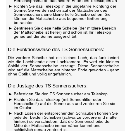
Herschelprisma an das hintere Ende des Teleskopes an.
Richten Sie das Teleskop in die ungefähre Richtung der
Sonne. Sie werden schon auf der Mattscheibe des
Sonnensuchers eine kleine helle Scheibe sehen. Sie
können die Mattscheibe aus bequemer Entfernung
betrachten.
Zentrieren Sie diese helle Scheibe (der mittlere Bereich
der Mattscheibe ist heller) und schon ist Ihr Teleskop
genau auf die Sonne ausgerichtet.
Die Funktionsweise des TS Sonnensuchers:
Die vordere Scheibe hat ein kleines Loch, das funktioniert
wie die Lochblende einer Lochkamera. Es wird ein kleines
Abbild der Sonnenscheibe erzeugt. Diese Sonnenscheibe
wird auf die Mattscheibe am hinteren Ende geworfen - ganz
ohne Optik und völlig ungefährlich.
Die Justage des TS Sonnensuchers:
Befestigen Sie den TS Sonnensucher am Teleskop.
Richten Sie das Teleskop (mit Sonnenfilter oder
Herschelkeil!) auf die Sonne aus und zentrieren Sie sie
im Okular.
Nach Lösen der entsprechenden Schrauben können Sie
jede der beiden Scheiben (schwarze vordere und matte
hintere) so verschieben, daß die Sonnenscheibe der
Mitte der Mattscheibe immer näher kommt und
schließlich genau zentriert ist.