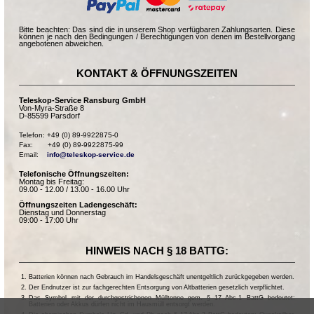
Bitte beachten: Das sind die in unserem Shop verfügbaren Zahlungsarten. Diese
können je nach den Bedingungen / Berechtigungen von denen im Bestellvorgang
angebotenen abweichen.
KONTAKT & ÖFFNUNGSZEITEN
Teleskop-Service Ransburg GmbH
Von-Myra-Straße 8
D-85599 Parsdorf
Telefon: +49 (0) 89-9922875-0

Fax:       +49 (0) 89-9922875-99

Email:    
info@teleskop-service.de
Telefonische Öffnungszeiten:
Montag bis Freitag:
09.00 - 12.00 / 13.00 - 16.00 Uhr
Öffnungszeiten Ladengeschäft:
Dienstag und Donnerstag
09:00 - 17:00 Uhr
HINWEIS NACH § 18 BATTG:
Batterien können nach Gebrauch im Handelsgeschäft unentgeltlich zurückgegeben werden.
Der Endnutzer ist zur fachgerechten Entsorgung von Altbatterien gesetzlich verpflichtet.
Das Symbol mit der durchgestrichenen Mülltonne gem. § 17 Abs.1 BattG bedeutet:
Batterien oder Akkus dürfen nicht im Hausmüll entsorgt werden.