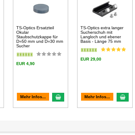
TS-Optics Ersatzteil
TS-Optics extra langer
Okular
Sucherschuh mit
Staubschutzkappe für
Langloch und ebener
D=50 mm und D=30 mm
Basis - Länge 75 mm
Sucher
EUR 29,00
EUR 4,90
n den Warenkorb
In den Warenkorb
In d
Mehr Infos...
Mehr Infos...