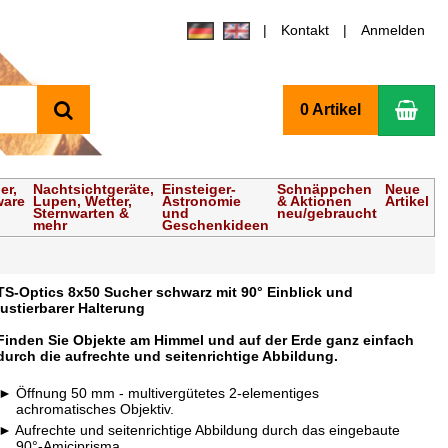
Kontakt
Anmelden
Suchen
Wa
0 Artikel
er,
Nachtsichtgeräte,
Einsteiger-
Schnäppchen
Neue
ware
Lupen, Wetter,
Astronomie
& Aktionen
Artikel
Sternwarten &
und
neu/gebraucht
mehr
Geschenkideen
TS-Optics 8x50 Sucher schwarz mit 90° Einblick und
justierbarer Halterung
Finden Sie Objekte am Himmel und auf der Erde ganz einfach
durch die aufrechte und seitenrichtige Abbildung.
Öffnung 50 mm - multivergütetes 2-elementiges
achromatisches Objektiv.
Aufrechte und seitenrichtige Abbildung durch das eingebaute
90°-Amiciprisma