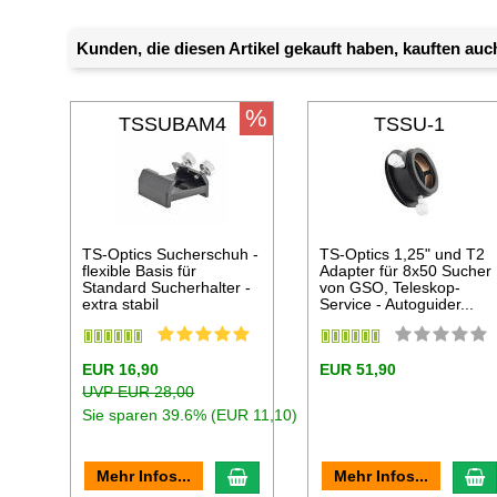
Kunden, die diesen Artikel gekauft haben, kauften auch
%
TSSUBAM4
TSSU-1
TS-Optics Sucherschuh -
TS-Optics 1,25" und T2
flexible Basis für
Adapter für 8x50 Sucher
Standard Sucherhalter -
von GSO, Teleskop-
extra stabil
Service - Autoguider...
EUR 16,90
EUR 51,90
UVP EUR 28,00
Sie sparen 39.6% (EUR 11,10)
In den Warenkorb
I
Mehr Infos...
Mehr Infos...