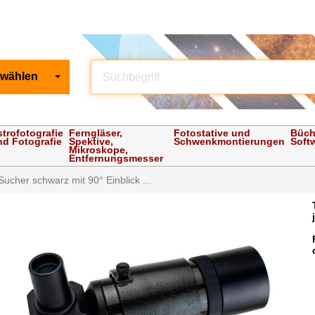
 wählen
strofotografie
Ferngläser,
Fotostative und
Büch
nd Fotografie
Spektive,
Schwenkmontierungen
Soft
Mikroskope,
Entfernungsmesser
ucher schwarz mit 90° Einblick ...