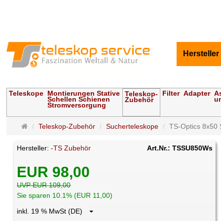
Hersteller
Teleskope
Montierungen Stative
Filter
Adapter
A
Teleskop-
Schellen Schienen
u
Zubehör
Stromversorgung
Startseite
Teleskop-Zubehör
Sucherteleskope
TS-Optics 8x50 S
Hersteller:
-TS Zubehör
Art.Nr.: TSSU850Ws
EUR 98,00
UVP EUR 109,00
Sie sparen 10.1% (EUR 11,00)
inkl. 19 % MwSt (DE)