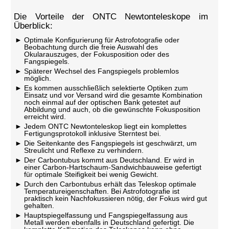
Die Vorteile der ONTC Newtonteleskope im
Überblick:
Optimale Konfigurierung für Astrofotografie oder
Beobachtung durch die freie Auswahl des
Okularauszuges, der Fokusposition oder des
Fangspiegels.
Späterer Wechsel des Fangspiegels problemlos
möglich.
Es kommen ausschließlich selektierte Optiken zum
Einsatz und vor Versand wird die gesamte Kombination
noch einmal auf der optischen Bank getestet auf
Abbildung und auch, ob die gewünschte Fokusposition
erreicht wird.
Jedem ONTC Newtonteleskop liegt ein komplettes
Fertigungsprotokoll inklusive Sterntest bei.
Die Seitenkante des Fangspiegels ist geschwärzt, um
Streulicht und Reflexe zu verhindern.
Der Carbontubus kommt aus Deutschland. Er wird in
einer Carbon-Hartschaum-Sandwichbauweise gefertigt
für optimale Steifigkeit bei wenig Gewicht.
Durch den Carbontubus erhält das Teleskop optimale
Temperatureigenschaften. Bei Astrofotografie ist
praktisch kein Nachfokussieren nötig, der Fokus wird gut
gehalten.
Hauptspiegelfassung und Fangspiegelfassung aus
Metall werden ebenfalls in Deutschland gefertigt. Die