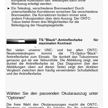
komplette Kollimation des Teleskopes kann ohne
Werkzeug erledigt werden.
Ein Teleskop, verschiedene Brennweiten! Durch
unterschiedliche Korrektoren erreichen Sie verschiedene
Brennweiten. Die Korrektoren fordern immer eine
andere Fokusposition über dem Auszug. Der ONTC-
Tubus bietet Ihnen drei Möglichkeiten für die
Befestigung der Hauptspiegelzelle.
TS-"Black"-Antireflexfarbe für
maximalen Kontrast
Bei vielen unserer UNC- und bei allen ONTC-
Newtonteleskopen kommt die TS-Optics-"Black"-
Antireflexfarbe zum Einsatz. Sie dunkelt das Tubusinnere
genauso gut ab wie Veloursfolie. Die Abbildung zeigt, wie
dunkel die Antireflexfarbe ist. Das Diagramm (bei den
Abbildungen oben auf dieser Seite) zeigt den direkten
Vergleich zwischen dem häufig verwendeten Schultafellack
und der Antireflexfarbe.
Wählen Sie den passenden Okularauszug unter
"Optionen"
Die freie Wahl des Okularauszuges macht die ONTC-
Newtons so einzigartig. So können Sie Ihr zukünftiges