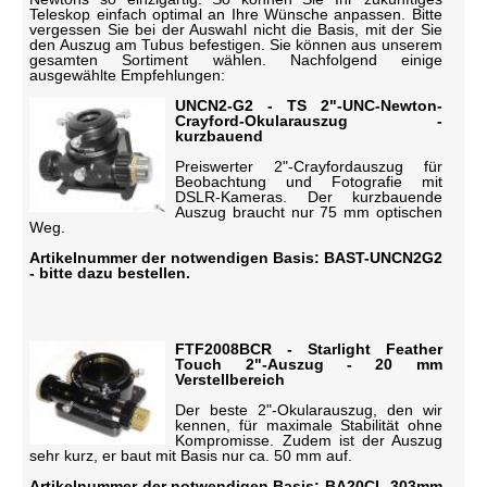
Teleskop einfach optimal an Ihre Wünsche anpassen. Bitte
vergessen Sie bei der Auswahl nicht die Basis, mit der Sie
den Auszug am Tubus befestigen. Sie können aus unserem
gesamten Sortiment wählen. Nachfolgend einige
ausgewählte Empfehlungen:
UNCN2-G2 - TS 2"-UNC-Newton-
Crayford-Okularauszug -
kurzbauend
Preiswerter 2"-Crayfordauszug für
Beobachtung und Fotografie mit
DSLR-Kameras. Der kurzbauende
Auszug braucht nur 75 mm optischen
Weg.
Artikelnummer der notwendigen Basis: BAST-UNCN2G2
- bitte dazu bestellen.
FTF2008BCR - Starlight Feather
Touch 2"-Auszug - 20 mm
Verstellbereich
Der beste 2"-Okularauszug, den wir
kennen, für maximale Stabilität ohne
Kompromisse. Zudem ist der Auszug
sehr kurz, er baut mit Basis nur ca. 50 mm auf.
Artikelnummer der notwendigen Basis: BA20CL-303mm