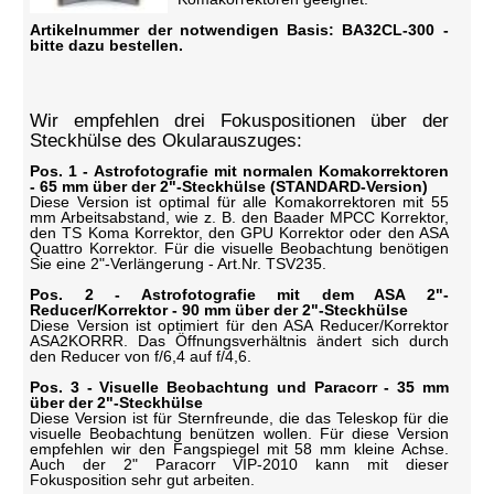
Artikelnummer der notwendigen Basis: BA32CL-300 -
bitte dazu bestellen.
Wir empfehlen drei Fokuspositionen über der
Steckhülse des Okularauszuges:
Pos. 1 - Astrofotografie mit normalen Komakorrektoren
- 65 mm über der 2"-Steckhülse (STANDARD-Version)
Diese Version ist optimal für alle Komakorrektoren mit 55
mm Arbeitsabstand, wie z. B. den Baader MPCC Korrektor,
den TS Koma Korrektor, den GPU Korrektor oder den ASA
Quattro Korrektor. Für die visuelle Beobachtung benötigen
Sie eine 2"-Verlängerung - Art.Nr. TSV235.
Pos. 2 - Astrofotografie mit dem ASA 2"-
Reducer/Korrektor - 90 mm über der 2"-Steckhülse
Diese Version ist optimiert für den ASA Reducer/Korrektor
ASA2KORRR. Das Öffnungsverhältnis ändert sich durch
den Reducer von f/6,4 auf f/4,6.
Pos. 3 - Visuelle Beobachtung und Paracorr - 35 mm
über der 2"-Steckhülse
Diese Version ist für Sternfreunde, die das Teleskop für die
visuelle Beobachtung benützen wollen. Für diese Version
empfehlen wir den Fangspiegel mit 58 mm kleine Achse.
Auch der 2" Paracorr VIP-2010 kann mit dieser
Fokusposition sehr gut arbeiten.