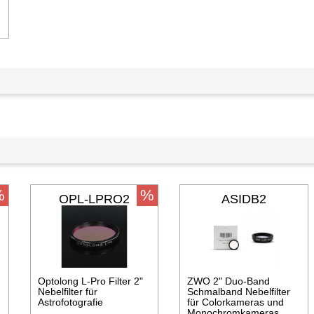
n den Warenkorb
%
%
OPL-LPRO2
ASIDB2
Optolong L-Pro Filter 2"
ZWO 2" Duo-Band
Nebelfilter für
Schmalband Nebelfilter
Astrofotografie
für Colorkameras und
Monochromkameras