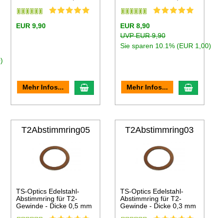
EUR 9,90
EUR 8,90
UVP EUR 9,90
Sie sparen 10.1% (EUR 1,00)
)
en Warenkorb
In den Warenkorb
In den
Mehr Infos...
Mehr Infos...
T2Abstimmring05
T2Abstimmring03
TS-Optics Edelstahl-
TS-Optics Edelstahl-
Abstimmring für T2-
Abstimmring für T2-
Gewinde - Dicke 0,5 mm
Gewinde - Dicke 0,3 mm