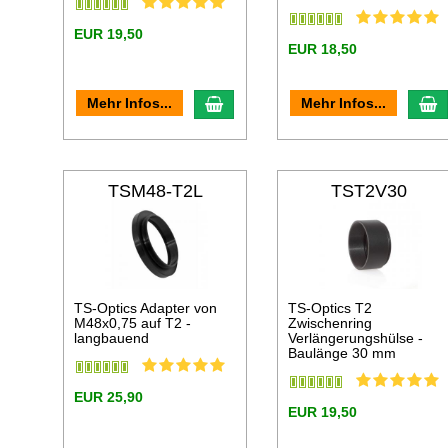
EUR 19,50
EUR 18,50
In den Warenkorb
I
Mehr Infos...
Mehr Infos...
TSM48-T2L
TST2V30
TS-Optics Adapter von
TS-Optics T2
M48x0,75 auf T2 -
Zwischenring
langbauend
Verlängerungshülse -
Baulänge 30 mm
EUR 25,90
EUR 19,50