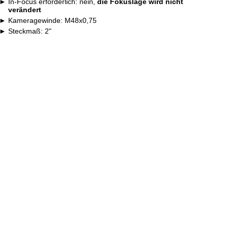
In-Focus erforderlich: nein,
die Fokuslage wird nicht
verändert
Kameragewinde: M48x0,75
Steckmaß: 2"