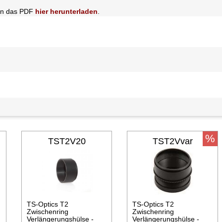
nnen das PDF
hier herunterladen
.
%
TST2V20
TST2Vvar
TS-Optics T2
TS-Optics T2
Zwischenring
Zwischenring
Verlängerungshülse -
Verlängerungshülse -