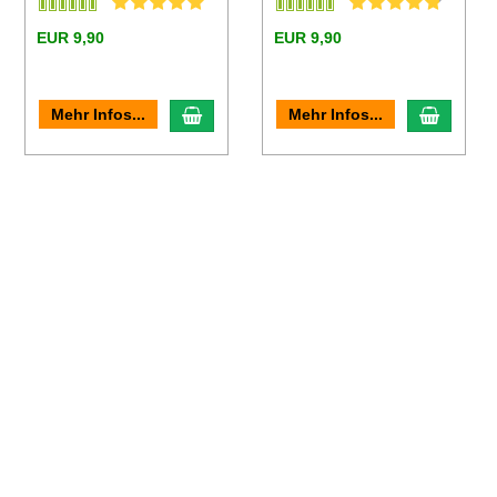
EUR 9,90
EUR 9,90
en Warenkorb
In den Warenkorb
In den
Mehr Infos...
Mehr Infos...