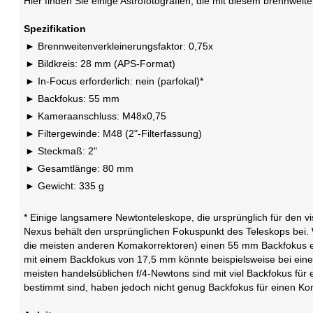
Hier finden Sie einige Astrofotografien, die mit diesem brennw
Spezifikation
Brennweitenverkleinerungsfaktor: 0,75x
Bildkreis: 28 mm (APS-Format)
In-Focus erforderlich: nein (parfokal)*
Backfokus: 55 mm
Kameraanschluss: M48x0,75
Filtergewinde: M48 (2"-Filterfassung)
Steckmaß: 2"
Gesamtlänge: 80 mm
Gewicht: 335 g
* Einige langsamere Newtonteleskope, die ursprünglich für den 
Nexus behält den ursprünglichen Fokuspunkt des Teleskops bei.
die meisten anderen Komakorrektoren) einen 55 mm Backfokus e
mit einem Backfokus von 17,5 mm könnte beispielsweise bei eine
meisten handelsüblichen f/4-Newtons sind mit viel Backfokus für 
bestimmt sind, haben jedoch nicht genug Backfokus für einen Koma