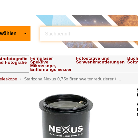
 wählen
Ferngläser,
Fotostative und
Büch
trofotografie
Spektive,
Schwenkmontierungen
Soft
d Fotografie
Mikroskope,
Entfernungsmesser
Teleskope
Starizona Nexus 0,75x Brennweitenreduzierer / ...