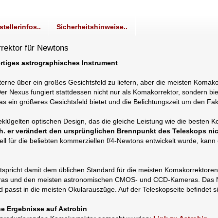
stellerinfos..
Sicherheitshinweise..
rektor für Newtons
rtiges astrographisches Instrument
rne über ein großes Gesichtsfeld zu liefern, aber die meisten Komako
r Nexus fungiert stattdessen nicht nur als Komakorrektor, sondern bi
 ein größeres Gesichtsfeld bietet und die Belichtungszeit um den Fakt
klügelten optischen Design, das die gleiche Leistung wie die besten K
 h. er verändert den ursprünglichen Brennpunkt des Teleskops nic
ür die beliebten kommerziellen f/4-Newtons entwickelt wurde, kann e
tspricht damit dem üblichen Standard für die meisten Komakorrektoren
eras und den meisten astronomischen CMOS- und CCD-Kameras. Das N
asst in die meisten Okularauszüge. Auf der Teleskopseite befindet si
he Ergebnisse auf Astrobin