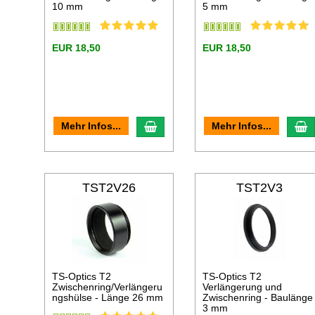
10 mm
5 mm
EUR 18,50
EUR 18,50
In den Warenkorb
I
Mehr Infos...
Mehr Infos...
TST2V26
TST2V3
TS-Optics T2
TS-Optics T2
Zwischenring/Verlängeru
Verlängerung und
ngshülse - Länge 26 mm
Zwischenring - Baulänge
3 mm