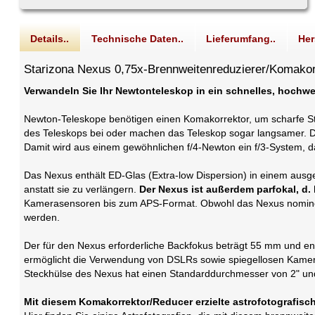
Details..
Technische Daten..
Lieferumfang..
Her
Starizona Nexus 0,75x-Brennweitenreduzierer/Komakor
Verwandeln Sie Ihr Newtonteleskop in ein schnelles, hochwe
Newton-Teleskope benötigen einen Komakorrektor, um scharfe Ste
des Teleskops bei oder machen das Teleskop sogar langsamer. De
Damit wird aus einem gewöhnlichen f/4-Newton ein f/3-System, das
Das Nexus enthält ED-Glas (Extra-low Dispersion) in einem ausge
anstatt sie zu verlängern.
Der Nexus ist außerdem parfokal, d.
Kamerasensoren bis zum APS-Format. Obwohl das Nexus nominell f
werden.
Der für den Nexus erforderliche Backfokus beträgt 55 mm und en
ermöglicht die Verwendung von DSLRs sowie spiegellosen Kam
Steckhülse des Nexus hat einen Standarddurchmesser von 2" und p
Mit diesem Komakorrektor/Reducer erzielte astrofotografisc