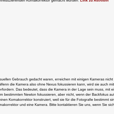
eitenreduzierenden Komakorrektor gemacht wurden:
Link zu Astrobin
visuellen Gebrauch gedacht waren, erreichen mit einigen Kameras nic
 Wenn die Kamera also ohne Nexus fokussieren kann, wird sie auch mit
rfordern. Das bedeutet, dass die Kamera in der Lage sein muss, mit
m bestimmten Newton fokussieren, aber nicht, wenn der Backfokus auf 
einen Komakorrektor konstruiert, weil sie für die Fotografie bestimmt 
korrektor und eine Kamera. Bitte kontaktieren Sie uns, wenn Sie sich 