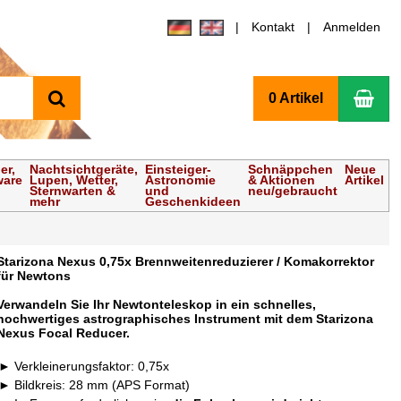
Kontakt
Anmelden
Suchen
Wa
0 Artikel
er,
Nachtsichtgeräte,
Einsteiger-
Schnäppchen
Neue
ware
Lupen, Wetter,
Astronomie
& Aktionen
Artikel
Sternwarten &
und
neu/gebraucht
mehr
Geschenkideen
Starizona Nexus 0,75x Brennweitenreduzierer / Komakorrektor
für Newtons
Verwandeln Sie Ihr Newtonteleskop in ein schnelles,
hochwertiges astrographisches Instrument mit dem Starizona
Nexus Focal Reducer.
Verkleinerungsfaktor: 0,75x
Bildkreis: 28 mm (APS Format)