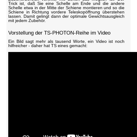
Trick ist, daß Sie eine Schelle am Ende und die andere
Schelle etwa in der Mitte der Schiene montieren und so die
Schiene in Richtung vordere Teleskopöffnung überstehen
lassen. Damit gelingt dann der optimale Gewichtsausgleich
mit jedem Zubehör.
Vorstellung der TS-PHOTON-Reihe im Video
Ein Bild sagt mehr als tausend Worte, ein Video ist noch
hilfreicher - daher hat TS eines gemacht: