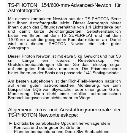
TS-PHOTON 154/600-mm-Advanced-Newton für
Astrofotografie
Mit diesem kompakten Newton aus der TS-PHOTON Serie
fällt Ihnen Astrofotografie leicht. Dieser Astrograph bietet
Ihnen durch das Öffnungsverhältnis von 1:4 Lichtstärke pur
und damit kurze Belichtungszeiten. Selbstverständlich
bieten wir Ihnen mit dem TS SUPERFLAT und mit dem
TS2Korrr auch die geeigneten Komakorrektoren an. Damit
wird aus diesem PHOTON Newton ein sehr guter
Astrograph.
Dieser Photon Newton ist mit etwa 5 kg Gewicht und nur 53
cm Länge ein ideales Reiseteleskop. Für
Großfeldbeobachtungen können Sie das Teleskop sogar
auf ein gutes Fotostativ montieren. Die Prismenschiene
bietet Ihnen an der Basis das passende 1/4"-Stativgewinde.
Am besten aufgehoben ist der Rich-Field-Newton natürlich
auf einer guten astronomischen Montierung, wie zum
Beispiel der EQ5 von Skywatcher oder einer guten GoTo-
Montierung. Dann steht einer erfüllten astronomischen
Beobachtungssession nichts mehr im Wege.
Allgemeine Infos und Ausstattungsmerkmale der
TS-PHOTON Newtonteleskope:
Lichtstarke parabolische Optik mit hervorragendem
Kontrast und sehr guter Schärfe für
Planetenbeobachtung und Deep-Sky-Beobachtung.