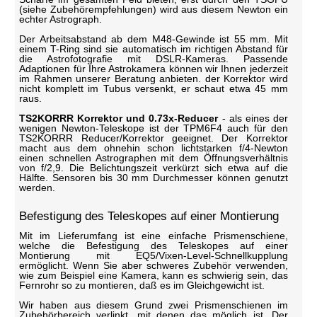
(siehe Zubehörempfehlungen) wird aus diesem Newton ein
echter Astrograph.
Der Arbeitsabstand ab dem M48-Gewinde ist 55 mm. Mit
einem T-Ring sind sie automatisch im richtigen Abstand für
die Astrofotografie mit DSLR-Kameras. Passende
Adaptionen für Ihre Astrokamera können wir Ihnen jederzeit
im Rahmen unserer Beratung anbieten. der Korrektor wird
nicht komplett im Tubus versenkt, er schaut etwa 45 mm
raus.
TS2KORRR Korrektor und 0.73x-Reducer
- als eines der
wenigen Newton-Teleskope ist der TPM6F4 auch für den
TS2KORRR Reducer/Korrektor geeignet. Der Korrektor
macht aus dem ohnehin schon lichtstarken f/4-Newton
einen schnellen Astrographen mit dem Öffnungsverhältnis
von f/2,9. Die Belichtungszeit verkürzt sich etwa auf die
Hälfte. Sensoren bis 30 mm Durchmesser können genutzt
werden.
Befestigung des Teleskopes auf einer Montierung
Mit im Lieferumfang ist eine einfache Prismenschiene,
welche die Befestigung des Teleskopes auf einer
Montierung mit EQ5/Vixen-Level-Schnellkupplung
ermöglicht. Wenn Sie aber schweres Zubehör verwenden,
wie zum Beispiel eine Kamera, kann es schwierig sein, das
Fernrohr so zu montieren, daß es im Gleichgewicht ist.
Wir haben aus diesem Grund zwei Prismenschienen im
Zubehörbereich verlinkt, mit denen das möglich ist. Der