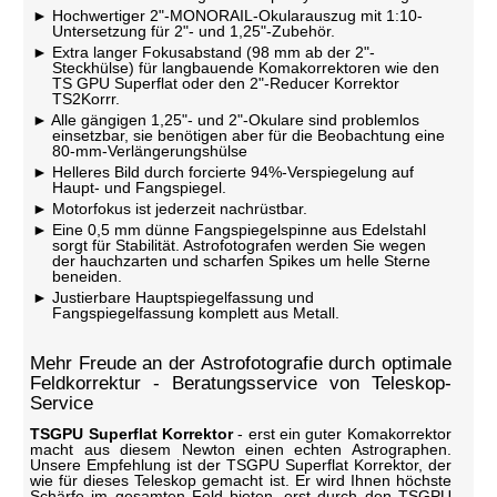
Hochwertiger 2"-MONORAIL-Okularauszug mit 1:10-
Untersetzung für 2"- und 1,25"-Zubehör.
Extra langer Fokusabstand (98 mm ab der 2"-
Steckhülse) für langbauende Komakorrektoren wie den
TS GPU Superflat oder den 2"-Reducer Korrektor
TS2Korrr.
Alle gängigen 1,25"- und 2"-Okulare sind problemlos
einsetzbar, sie benötigen aber für die Beobachtung eine
80-mm-Verlängerungshülse
Helleres Bild durch forcierte 94%-Verspiegelung auf
Haupt- und Fangspiegel.
Motorfokus ist jederzeit nachrüstbar.
Eine 0,5 mm dünne Fangspiegelspinne aus Edelstahl
sorgt für Stabilität. Astrofotografen werden Sie wegen
der hauchzarten und scharfen Spikes um helle Sterne
beneiden.
Justierbare Hauptspiegelfassung und
Fangspiegelfassung komplett aus Metall.
Mehr Freude an der Astrofotografie durch optimale
Feldkorrektur - Beratungsservice von Teleskop-
Service
TSGPU Superflat Korrektor
- erst ein guter Komakorrektor
macht aus diesem Newton einen echten Astrographen.
Unsere Empfehlung ist der TSGPU Superflat Korrektor, der
wie für dieses Teleskop gemacht ist. Er wird Ihnen höchste
Schärfe im gesamten Feld bieten, erst durch den TSGPU