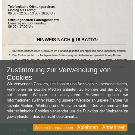
Telefonische Öffnungszeiten:
Montag bis Freitag:
09.00 - 12.00 / 13.00 - 16.00 Uhr
Öffnungszeiten Ladengeschäft:
Dienstag und Donnerstag
09:00 - 17:00 Uhr
HINWEIS NACH § 18 BATTG:
Batterien können nach Gebrauch im Handelsgeschäft unentgeltlich zurückgegeben werden.
Der Endnutzer ist zur fachgerechten Entsorgung von Altbatterien gesetzlich verpflichtet.
Das Symbol mit der durchgestrichenen Mülltonne gem. § 17 Abs.1 BattG bedeutet:
Batterien oder Akkus dürfen nicht im Hausmüll entsorgt werden.
Die chemischen Symbole Hg, Cd, und Pb nach § 17 Abs.3 BattG bedeuten: Quecksilber,
Zustimmung zur Verwendung von
Cadmium und Blei.
Cookies
HINWEIS NACH 2013/11/EU
Wir verwenden Cookies, um Inhalte und Anzeigen zu personalisieren,
Funktionen für soziale Medien anbieten zu können und die Zugriffe
auf unsere Website zu analysieren. Außerdem geben wir
Informationen zu Ihrer Nutzung unserer Website an unsere Partner für
soziale Medien, Werbung und Analysen weiter. Des weiteren werden
rein technische Cookies verwendet um die Funktion der Webseite zu
gewährleisten, dies ist nicht deaktivierbar.
Ablehnen
Annehmen
Weitere Informationen
Wa
0 Artikel