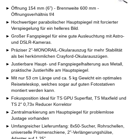
Öffnung 154 mm (6") - Brennweite 600 mm -
Öffnungsverhältnis f/4
Hochwertiger parabolischer Hauptspiegel mit forcierter
Verspiegelung für ein helleres Bild.
Großer Fangspiegel für eine gute Ausleuchtung mit Astro-
und DSLR-Kameras.
Präziser 2"-MONORAIL-Okularauszug für mehr Stabilität
als bei herkömmlichen Crayford-Okularauszügen.
Justierbare Haupt- und Fangspiegelhalterung aus Metall,
praktische Justierhilfe am Hauptspiegel.
Mit nur 53 cm Länge und ca. 5 kg Gewicht ein optimales
Reiseteleskop, welches sogar auf guten Fotostativen
montiert werden kann.
Fokusposition ideal für TS GPU Superflat, TS Maxfield und
TS 2" 0,73x Reducer Korrektor
Zentralmarkierung am Hauptspiegel für problemlose
Justage vorhanden
Umfangreicher Lieferumfang: 8x50-Sucher, Rohrschellen,
universelle Prismenschiene, 2"-Verlängerungshülse,
Adapter auf 1,25"