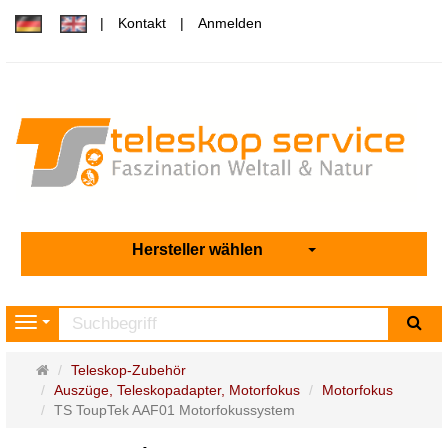
Kontakt
Anmelden
Hersteller wählen
Su
Navigation
Startseite
Teleskop-Zubehör
Auszüge, Teleskopadapter, Motorfokus
Motorfokus
TS ToupTek AAF01 Motorfokussystem