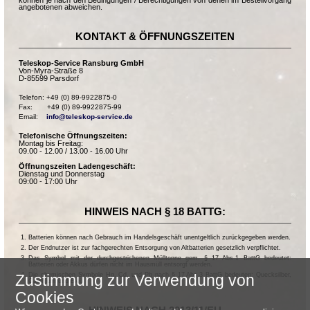
angebotenen abweichen.
KONTAKT & ÖFFNUNGSZEITEN
Teleskop-Service Ransburg GmbH
Von-Myra-Straße 8
D-85599 Parsdorf
Telefon: +49 (0) 89-9922875-0

Fax:       +49 (0) 89-9922875-99

Email:    
info@teleskop-service.de
Telefonische Öffnungszeiten:
Montag bis Freitag:
09.00 - 12.00 / 13.00 - 16.00 Uhr
Öffnungszeiten Ladengeschäft:
Dienstag und Donnerstag
09:00 - 17:00 Uhr
HINWEIS NACH § 18 BATTG:
Batterien können nach Gebrauch im Handelsgeschäft unentgeltlich zurückgegeben werden.
Der Endnutzer ist zur fachgerechten Entsorgung von Altbatterien gesetzlich verpflichtet.
Das Symbol mit der durchgestrichenen Mülltonne gem. § 17 Abs.1 BattG bedeutet:
Batterien oder Akkus dürfen nicht im Hausmüll entsorgt werden.
Die chemischen Symbole Hg, Cd, und Pb nach § 17 Abs.3 BattG bedeuten: Quecksilber,
Zustimmung zur Verwendung von
Cadmium und Blei.
Cookies