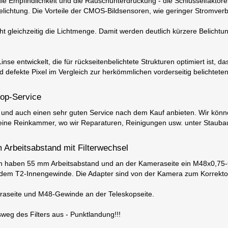
e Empfindlichkeit und die Rauschunterdrückung - die Schlüsselfaktoren 
belichtung. Die Vorteile der CMOS-Bildsensoren, wie geringer Stromver
t gleichzeitig die Lichtmenge. Damit werden deutlich kürzere Belichtu
se entwickelt, die für rückseitenbelichtete Strukturen optimiert ist, d
efekte Pixel im Vergleich zur herkömmlichen vorderseitig belichteten 
kop-Service
 und auch einen sehr guten Service nach dem Kauf anbieten. Wir könne
eine Reinkammer, wo wir Reparaturen, Reinigungen usw. unter Stauba
Arbeitsabstand mit Filterwechsel
en haben 55 mm Arbeitsabstand und an der Kameraseite ein M48x0,75-G
dem T2-Innengewinde. Die Adapter sind von der Kamera zum Korrekto
raseite und M48-Gewinde an der Teleskopseite.
eg des Filters aus - Punktlandung!!!