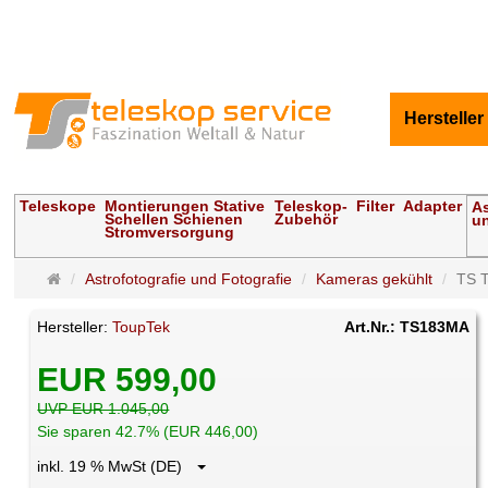
Hersteller
Teleskope
Montierungen Stative
Teleskop-
Filter
Adapter
As
Schellen Schienen
Zubehör
un
Stromversorgung
Startseite
Astrofotografie und Fotografie
Kameras gekühlt
TS 
Hersteller:
ToupTek
Art.Nr.: TS183MA
EUR 599,00
UVP EUR 1.045,00
Sie sparen 42.7% (EUR 446,00)
inkl. 19 % MwSt (DE)