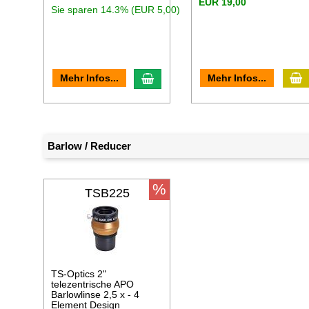
EUR 19,00
Sie sparen 14.3% (EUR 5,00)
I
In den Warenkorb
Mehr Infos...
Mehr Infos...
Barlow / Reducer
%
TSB225
TS-Optics 2"
telezentrische APO
Barlowlinse 2,5 x - 4
Element Design