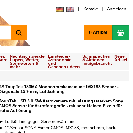
Kontakt
Anmelden
Suchen
Wa
0 Artikel
er,
Nachtsichtgeräte,
Einsteiger-
Schnäppchen
Neue
ware
Lupen, Wetter,
Astronomie
& Aktionen
Artikel
Sternwarten &
und
neu/gebraucht
mehr
Geschenkideen
TS ToupTek 183MA Monochromkamera mit IMX183 Sensor -
Diagonale 15,9 mm, Luftkühlung
ToupTek USB 3.0 SW-Astrokamera mit leistungsstarkem Sony
CMOS Sensor für Astrofotografie - mit sehr kleinen Pixeln für
hohe Auflösung
Luftkühlung gegen Sensorerwärmung
1"-Sensor SONY Exmor CMOS IMX183, monochrom, back-
illuminated