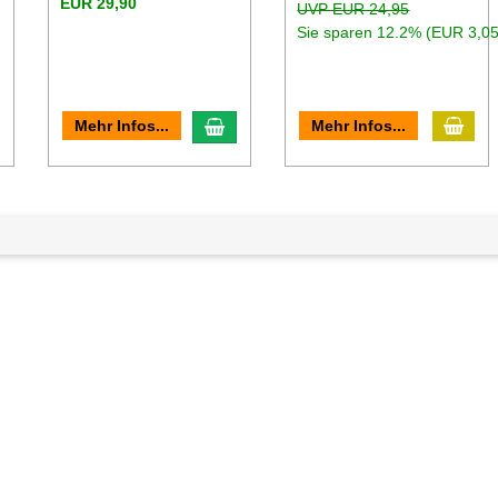
EUR 29,90
UVP EUR 24,95
Sie sparen 12.2% (EUR 3,05
n den Warenkorb
In d
In den Warenkorb
Mehr Infos...
Mehr Infos...