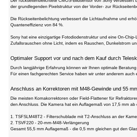
Der rückseitenbelichtete CMOS-Bildsensor von Sony verbessert di
der grundlegenden Pixelstruktur von der Vorder- zur Rückseiten
Die Rückseitenbelichtung verbessert die Lichtaufnahme und erhöh
Quanteneffizienz von 84 %.
Sony hat eine einzigartige Fotodiodenstruktur und eine On-Chip-Lin
Zufallsrauschen ohne Licht, indem es Rauschen, Dunkelstrom und d
Optimaler Support vor und nach dem Kauf durch Teles
Durch langjährige Erfahrung können wir Ihnen optimale Beratung
Für einen fachgerechten Service haben wir unter anderem auch 
Anschluss an Korrektoren mit M48-Gewinde und 55 mm 
Die meisten Komakorrektoren oder Field-Flattener für Refraktor
den Anschluss. Die Kamera hat ein Auflagemaß von 17,5 mm ab 
1. TSFSLM48T2 - Filterschublade mit T2-Anschluss an der Kame
2. TSVF220 - 20-mm-M48-Verlängerung
Gesamt 55,5 mm Auflagemaß - die 0,5 mm gleichen gut den Glasw