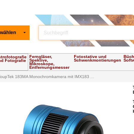
 wählen
Ferngläser,
Fotostative und
Büch
trofotografie
Spektive,
Schwenkmontierungen
Soft
d Fotografie
Mikroskope,
Entfernungsmesser
ToupTek 183MA Monochromkamera mit IMX183 ...