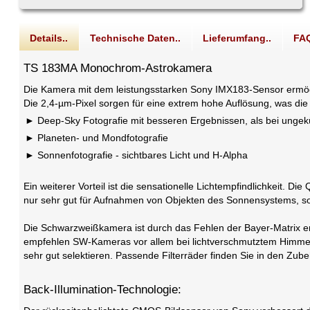
Details..
Technische Daten..
Lieferumfang..
FAQ
TS 183MA Monochrom-Astrokamera
Die Kamera mit dem leistungsstarken Sony IMX183-Sensor ermögli
Die 2,4-µm-Pixel sorgen für eine extrem hohe Auflösung, was die 
Deep-Sky Fotografie mit besseren Ergebnissen, als bei unge
Planeten- und Mondfotografie
Sonnenfotografie - sichtbares Licht und H-Alpha
Ein weiterer Vorteil ist die sensationelle Lichtempfindlichkeit
nur sehr gut für Aufnahmen von Objekten des Sonnensystems, son
Die Schwarzweißkamera ist durch das Fehlen der Bayer-Matrix em
empfehlen SW-Kameras vor allem bei lichtverschmutztem Himmel, z
sehr gut selektieren. Passende Filterräder finden Sie in den Zu
Back-Illumination-Technologie: