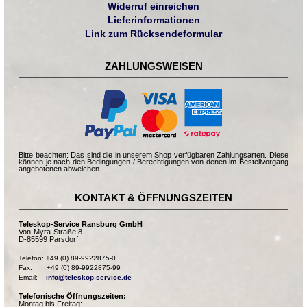
Widerruf einreichen
Lieferinformationen
Link zum Rücksendeformular
ZAHLUNGSWEISEN
Bitte beachten: Das sind die in unserem Shop verfügbaren Zahlungsarten. Diese
können je nach den Bedingungen / Berechtigungen von denen im Bestellvorgang
angebotenen abweichen.
KONTAKT & ÖFFNUNGSZEITEN
Teleskop-Service Ransburg GmbH
Von-Myra-Straße 8
D-85599 Parsdorf
Telefon: +49 (0) 89-9922875-0

Fax:       +49 (0) 89-9922875-99

Email:    
info@teleskop-service.de
Telefonische Öffnungszeiten:
Montag bis Freitag: