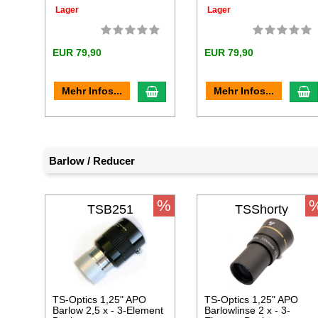
Lager
Lager
EUR 79,90
EUR 79,90
In den Warenkorb
I
Mehr Infos...
Mehr Infos...
Barlow / Reducer
%
TSB251
TSShorty
TS-Optics 1,25" APO
TS-Optics 1,25" APO
Barlow 2,5 x - 3-Element
Barlowlinse 2 x - 3-