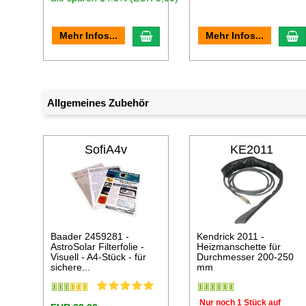
In den Warenkorb
I
Mehr Infos...
Mehr Infos...
Allgemeines Zubehör
SofiA4v
KE2011
Baader 2459281 -
Kendrick 2011 -
AstroSolar Filterfolie -
Heizmanschette für
Visuell - A4-Stück - für
Durchmesser 200-250
sichere...
mm
Nur noch 1 Stück auf