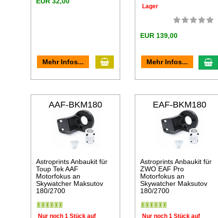
EUR 32,00
Lager
EUR 139,00
In den Warenkorb
I
Mehr Infos...
Mehr Infos...
AAF-BKM180
EAF-BKM180
Astroprints Anbaukit für
Astroprints Anbaukit für
Toup Tek AAF
ZWO EAF Pro
Motorfokus an
Motorfokus an
Skywatcher Maksutov
Skywatcher Maksutov
180/2700
180/2700
Nur noch 1 Stück auf
Nur noch 1 Stück auf