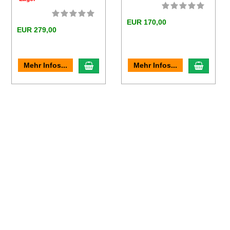
EUR 170,00
EUR 279,00
en Warenkorb
In den Warenkorb
In den
Mehr Infos...
Mehr Infos...