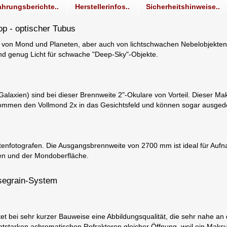
ahrungsberichte..
Herstellerinfos..
Sicherheitshinweise..
p - optischer Tubus
g von Mond und Planeten, aber auch von lichtschwachen Nebelobjekte
 und genug Licht für schwache "Deep-Sky"-Objekte.
laxien) sind bei dieser Brennweite 2"-Okulare von Vorteil. Dieser Ma
ommen den Vollmond 2x in das Gesichtsfeld und können sogar ausged
netenfotografen. Die Ausgangsbrennweite von 2700 mm ist ideal für Au
eten und der Mondoberfläche.
ssegrain-System
t bei sehr kurzer Bauweise eine Abbildungsqualität, die sehr nahe an 
ichtstarken achromatischen Refraktoren gleicher Öffnung, weil ein Mak