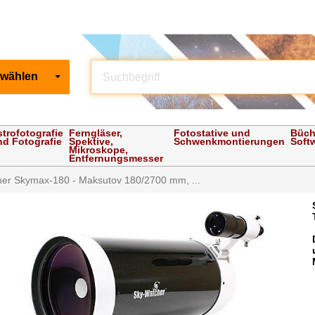
 wählen
strofotografie
Ferngläser,
Fotostative und
Büch
nd Fotografie
Spektive,
Schwenkmontierungen
Soft
Mikroskope,
Entfernungsmesser
er Skymax-180 - Maksutov 180/2700 mm, ...