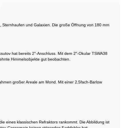
n, Sternhaufen und Galaxien. Die große Öffnung von 180 mm
ksutov hat bereits 2"-Anschluss. Mit dem 2"-Okular TSWA38
ehnte Himmelsobjekte gut beobachten.
fnahmen großer Areale am Mond. Mit einer 2,5fach-Barlow
die eines klassischen Refraktors rankommt. Die Abbildung ist
sutov-Cassegrain keinen störenden Farbfehler hat.