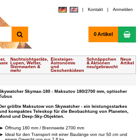
Kontakt
Anmelden
Suchen
Wa
0 Artikel
er,
Nachtsichtgeräte,
Einsteiger-
Schnäppchen
Neue
ware
Lupen, Wetter,
Astronomie
& Aktionen
Artikel
Sternwarten &
und
neu/gebraucht
mehr
Geschenkideen
Skywatcher Skymax-180 - Maksutov 180/2700 mm, optischer
Tubus
Der größte Maksutow von Skywatcher - ein leistungsstarkes
und kompaktes Teleskop für die Beobachtung von Planeten,
Mond und Deep-Sky-Objekten.
Öffnung 180 mm / Brennweite 2700 mm
Ideal für den Transport mit einer Baulänge von nur 50 cm und
einem Gewicht von nur 7,8 kg