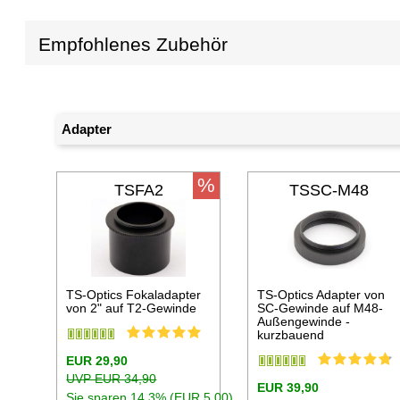
Empfohlenes Zubehör
Adapter
%
TSFA2
TSSC-M48
TS-Optics Fokaladapter
TS-Optics Adapter von
von 2" auf T2-Gewinde
SC-Gewinde auf M48-
Außengewinde -
kurzbauend
EUR 29,90
UVP EUR 34,90
EUR 39,90
Sie sparen 14.3% (EUR 5,00)