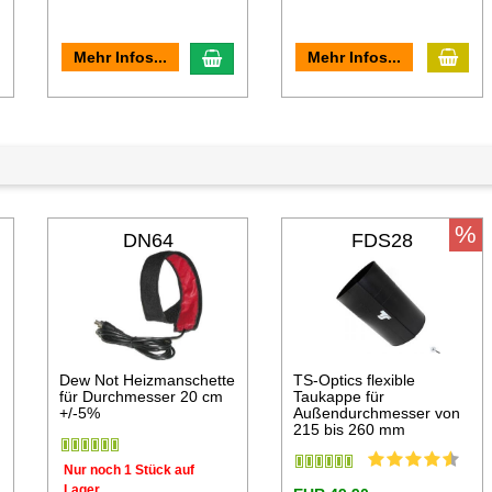
In d
n den Warenkorb
In den Warenkorb
Mehr Infos...
Mehr Infos...
%
DN64
FDS28
Dew Not Heizmanschette
TS-Optics flexible
für Durchmesser 20 cm
Taukappe für
+/-5%
Außendurchmesser von
215 bis 260 mm
Nur noch 1 Stück auf
Lager