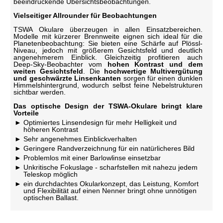
beeindruckende Übersichtsbeobachtungen.
Vielseitiger Allrounder für Beobachtungen
TSWA Okulare überzeugen in allen Einsatzbereichen.
Modelle mit kürzerer Brennweite eignen sich ideal für die
Planetenbeobachtung: Sie bieten eine Schärfe auf Plössl-
Niveau, jedoch mit größerem Gesichtsfeld und deutlich
angenehmerem Einblick. Gleichzeitig profitieren auch
Deep-Sky-Beobachter vom
hohen Kontrast und dem
weiten Gesichtsfeld
. Die
hochwertige Multivergütung
und geschwärzte Linsenkanten
sorgen für einen dunklen
Himmelshintergrund, wodurch selbst feine Nebelstrukturen
sichtbar werden.
Das optische Design der TSWA-Okulare bringt klare
Vorteile
Optimiertes Linsendesign für mehr Helligkeit und
höheren Kontrast
Sehr angenehmes Einblickverhalten
Geringere Randverzeichnung für ein natürlicheres Bild
Problemlos mit einer Barlowlinse einsetzbar
Unkritische Fokuslage - scharfstellen mit nahezu jedem
Teleskop möglich
ein durchdachtes Okularkonzept, das Leistung, Komfort
und Flexibilität auf einen Nenner bringt ohne unnötigen
optischen Ballast.