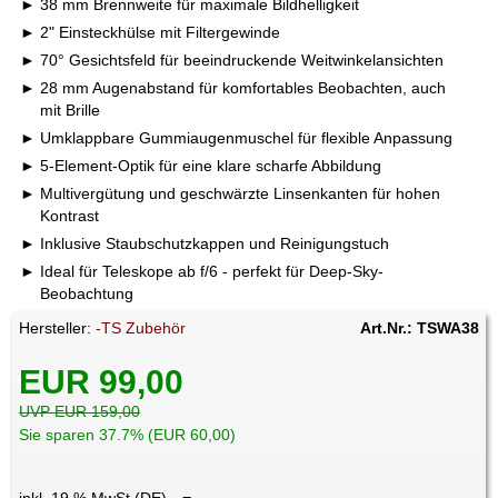
38 mm Brennweite für maximale Bildhelligkeit
2" Einsteckhülse mit Filtergewinde
70° Gesichtsfeld für beeindruckende Weitwinkelansichten
28 mm Augenabstand für komfortables Beobachten, auch
mit Brille
Umklappbare Gummiaugenmuschel für flexible Anpassung
5-Element-Optik für eine klare scharfe Abbildung
Multivergütung und geschwärzte Linsenkanten für hohen
Kontrast
Inklusive Staubschutzkappen und Reinigungstuch
Ideal für Teleskope ab f/6 - perfekt für Deep-Sky-
Beobachtung
Hersteller:
-TS Zubehör
Art.Nr.: TSWA38
EUR 99,00
UVP EUR 159,00
Sie sparen 37.7% (EUR 60,00)
inkl. 19 % MwSt (DE)