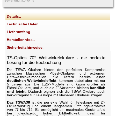
Bewertung:
5.0
von 5
Details..
Technische Daten..
Lieferumfang..
Herstellerinfos..
Sicherheitshinweise..
TS-Optics 70° Weitwinkelokulare - die perfekte
Lösung für die Beobachtung
Die TSWA Okulare bieten den perfekten Kompromiss
zwischen klassischen Plössl-Okularen und extremen
Ultraweitwinkelmodellen. Sie liefern bereits einen
deutlichen Weitwinkeleffekt
, kommen dabei aber mit nur
5 Linsen aus. Die 1,25"-Modelle sind kaum größer als
Plössl-Okulare, und auch die 2"-Varianten bleiben
handlich
und leicht
. Dadurch eignen sich die TSWA Okulare auch
hervorragend für Teleskope mit kleineren Okularauszügen.
Das TSWA38
ist die perfekte Wahl für Teleskope mit 2"-
Okularauszug und einem langsamen Öffnungsverhältnis
von f/7 bis f/12. Es ermöglicht ein maximales Gesichtsfeld
bei gleichzeitig hoher Bildhelligkeit, ideal für