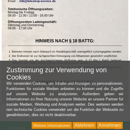
Email:    
info@teleskop-service.de
Telefonische Öffnungszeiten:
Montag bis Freitag:
09.00 - 12.00 / 13.00 - 16.00 Uhr
Öffnungszeiten Ladengeschäft:
Dienstag und Donnerstag
09:00 - 17:00 Uhr
HINWEIS NACH § 18 BATTG:
Batterien können nach Gebrauch im Handelsgeschäft unentgeltlich zurückgegeben werden.
Der Endnutzer ist zur fachgerechten Entsorgung von Altbatterien gesetzlich verpflichtet.
Das Symbol mit der durchgestrichenen Mülltonne gem. § 17 Abs.1 BattG bedeutet:
Batterien oder Akkus dürfen nicht im Hausmüll entsorgt werden.
Die chemischen Symbole Hg, Cd, und Pb nach § 17 Abs.3 BattG bedeuten: Quecksilber,
Zustimmung zur Verwendung von
Cadmium und Blei.
Cookies
HINWEIS NACH 2013/11/EU
Wir verwenden Cookies, um Inhalte und Anzeigen zu personalisieren,
Funktionen für soziale Medien anbieten zu können und die Zugriffe
auf unsere Website zu analysieren. Außerdem geben wir
Informationen zu Ihrer Nutzung unserer Website an unsere Partner für
soziale Medien, Werbung und Analysen weiter. Des weiteren werden
rein technische Cookies verwendet um die Funktion der Webseite zu
gewährleisten, dies ist nicht deaktivierbar.
Ablehnen
Annehmen
Weitere Informationen
Wa
0 Artikel