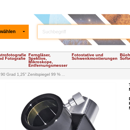
 wählen
strofotografie
Ferngläser,
Fotostative und
Büch
nd Fotografie
Spektive,
Schwenkmontierungen
Soft
Mikroskope,
Entfernungsmesser
90 Grad 1,25" Zenitspiegel 99 % ...