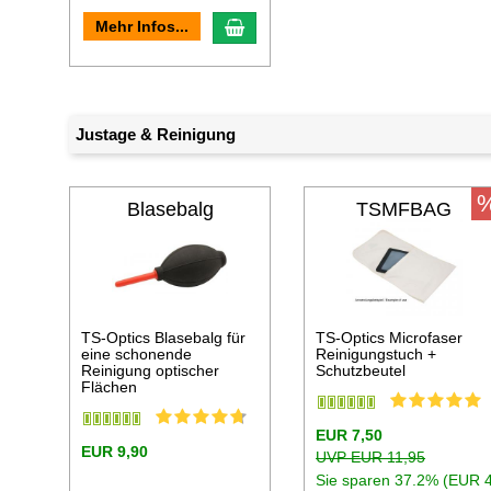
In den Warenkorb
Mehr Infos...
Justage & Reinigung
Blasebalg
TSMFBAG
TS-Optics Blasebalg für
TS-Optics Microfaser
eine schonende
Reinigungstuch +
Reinigung optischer
Schutzbeutel
Flächen
EUR 7,50
EUR 9,90
UVP EUR 11,95
Sie sparen 37.2% (EUR 4