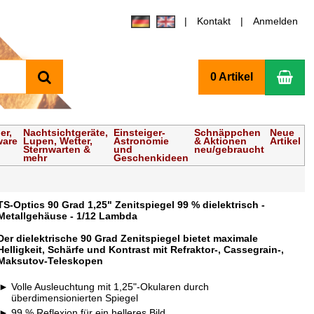
Kontakt
Anmelden
Suchen
Wa
0 Artikel
er,
Nachtsichtgeräte,
Einsteiger-
Schnäppchen
Neue
ware
Lupen, Wetter,
Astronomie
& Aktionen
Artikel
Sternwarten &
und
neu/gebraucht
mehr
Geschenkideen
TS-Optics 90 Grad 1,25" Zenitspiegel 99 % dielektrisch -
Metallgehäuse - 1/12 Lambda
Der dielektrische 90 Grad Zenitspiegel bietet maximale
Helligkeit, Schärfe und Kontrast mit Refraktor-, Cassegrain-,
Maksutov-Teleskopen
Volle Ausleuchtung mit 1,25"-Okularen durch
überdimensionierten Spiegel
99 % Reflexion für ein helleres Bild