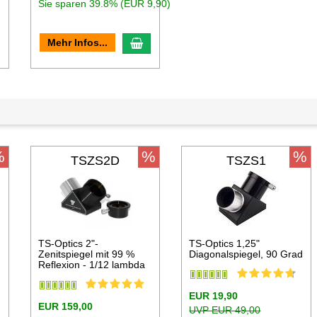
Sie sparen 39.8% (EUR 9,90)
n den Warenkorb
In den Warenkorb
Mehr Infos...
%
%
%
TSZS2D
TSZS1
TS-Optics 2"-
TS-Optics 1,25"
Zenitspiegel mit 99 %
Diagonalspiegel, 90 Grad
Reflexion - 1/12 lambda
EUR 19,90
EUR 159,00
UVP EUR 49,00