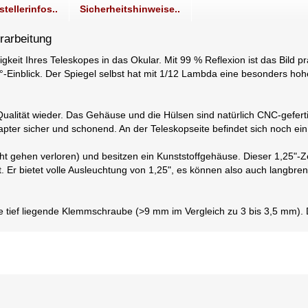
stellerinfos..
Sicherheitshinweise..
rarbeitung
ligkeit Ihres Teleskopes in das Okular. Mit 99 % Reflexion ist das Bild p
-Einblick. Der Spiegel selbst hat mit 1/12 Lambda eine besonders hoh
ualität wieder. Das Gehäuse und die Hülsen sind natürlich CNC-geferti
pter sicher und schonend. An der Teleskopseite befindet sich noch ein
cht gehen verloren) und besitzen ein Kunststoffgehäuse. Dieser 1,25"-Ze
ät. Er bietet volle Ausleuchtung von 1,25", es können also auch langbre
ie tief liegende Klemmschraube (>9 mm im Vergleich zu 3 bis 3,5 mm). D