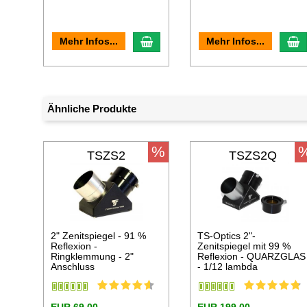
In den Warenkorb
I
Mehr Infos...
Mehr Infos...
Ähnliche Produkte
%
TSZS2
TSZS2Q
2" Zenitspiegel - 91 %
TS-Optics 2"-
Reflexion -
Zenitspiegel mit 99 %
Ringklemmung - 2"
Reflexion - QUARZGLAS
Anschluss
- 1/12 lambda
EUR 69,00
EUR 199,00