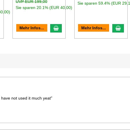
UVP EUR 199,00
Sie sparen 59.4% (EUR 29,
Sie sparen 20.1% (EUR 40,00)
30,00)
n den Warenkorb
In den Warenkorb
In d
Mehr Infos...
Mehr Infos...
 have not used it much yeat"