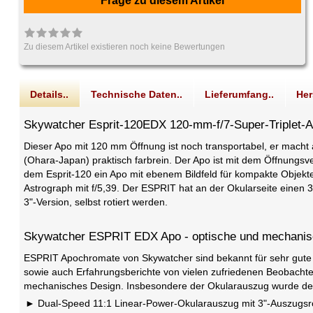
Frage zu diesem Artikel
Zu diesem Artikel existieren noch keine Bewertungen
Details..
Technische Daten..
Lieferumfang..
Her
Skywatcher Esprit-120EDX 120-mm-f/7-Super-Triplet-
Dieser Apo mit 120 mm Öffnung ist noch transportabel, er macht a
(Ohara-Japan) praktisch farbrein. Der Apo ist mit dem Öffnungsve
dem Esprit-120 ein Apo mit ebenem Bildfeld für kompakte Objekte
Astrograph mit f/5,39. Der ESPRIT hat an der Okularseite einen 
3"-Version, selbst rotiert werden.
Skywatcher ESPRIT EDX Apo - optische und mechanisc
ESPRIT Apochromate von Skywatcher sind bekannt für sehr gute 
sowie auch Erfahrungsberichte von vielen zufriedenen Beobachte
mechanisches Design. Insbesondere der Okularauszug wurde deut
Dual-Speed 11:1 Linear-Power-Okularauszug mit 3"-Auszugsr