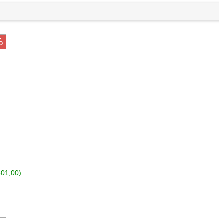
%
501,00)
n den Warenkorb