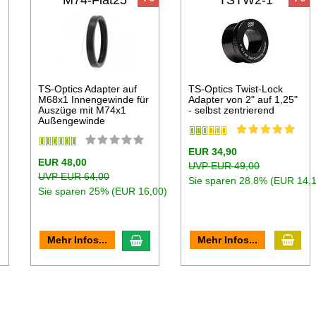
M74-Flat25
TSTW2-1
"
TS-Optics Adapter auf
TS-Optics Twist-Lock
M68x1 Innengewinde für
Adapter von 2" auf 1,25"
Auszüge mit M74x1
- selbst zentrierend
Außengewinde
EUR 34,90
EUR 48,00
UVP EUR 49,00
UVP EUR 64,00
Sie sparen 28.8% (EUR 14,
Sie sparen 25% (EUR 16,00)
In d
n den Warenkorb
In den Warenkorb
Mehr Infos...
Mehr Infos...