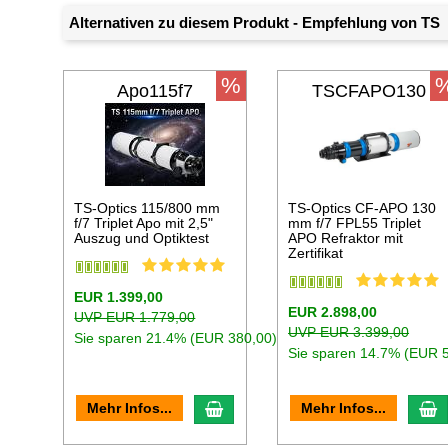
Alternativen zu diesem Produkt - Empfehlung von TS
%
Apo115f7
TSCFAPO130
TS-Optics 115/800 mm
TS-Optics CF-APO 130
f/7 Triplet Apo mit 2,5"
mm f/7 FPL55 Triplet
Auszug und Optiktest
APO Refraktor mit
Zertifikat
EUR 1.399,00
EUR 2.898,00
UVP EUR 1.779,00
UVP EUR 3.399,00
Sie sparen 21.4% (EUR 380,00)
Sie sparen 14.7% (EUR 
In den Warenkorb
I
Mehr Infos...
Mehr Infos...