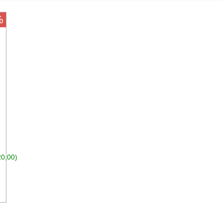
%
20,00)
n den Warenkorb