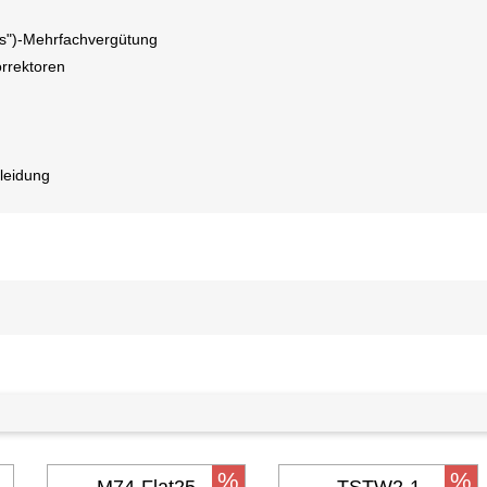
gs")-Mehrfachvergütung
rrektoren
leidung
%
%