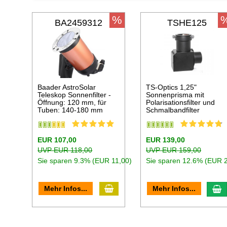
%
BA2459312
TSHE125
Baader AstroSolar
TS-Optics 1,25"
Teleskop Sonnenfilter -
Sonnenprisma mit
Öffnung: 120 mm, für
Polarisationsfilter und
Tuben: 140-180 mm
Schmalbandfilter
EUR 107,00
EUR 139,00
UVP EUR 118,00
UVP EUR 159,00
Sie sparen 9.3% (EUR 11,00)
Sie sparen 12.6% (EUR 
In den Warenkorb
I
Mehr Infos...
Mehr Infos...