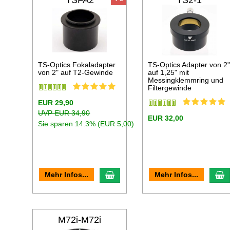
TSFA2
TS2-1
TS-Optics Fokaladapter
TS-Optics Adapter von 2
von 2" auf T2-Gewinde
auf 1,25" mit
Messingklemmring und
Filtergewinde
EUR 29,90
UVP EUR 34,90
EUR 32,00
Sie sparen 14.3% (EUR 5,00)
In den Warenkorb
I
Mehr Infos...
Mehr Infos...
M72i-M72i