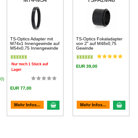
M74-M54
TSFA2M48
TS-Optics Adapter mit
TS-Optics Fokaladapter
M74x1 Innengewinde auf
von 2" auf M48x0,75
M54x0,75 Innengewinde
Gewinde
Nur noch 1 Stück auf
EUR 39,00
Lager
10)
EUR 77,00
en Warenkorb
In den Warenkorb
In den
Mehr Infos...
Mehr Infos...