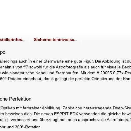
stellerinfos..
Sicherheitshinweise..
Apo
llerdings auch in einer Sternwarte eine gute Figur. Die Abbildung ist 
rhältnis von f/7 sowohl für die Astrofotografie als auch für visuelle B
 wie planetarische Nebel und Sternhaufen. Mit dem # 20095 0,77x-Redu
360°-Rotator eingebaut, damit gelingt die perfekte Orientierung der K
he Perfektion
Optiken mit farbreiner Abbildung. Zahlreiche herausragende Deep-Sky
rn beweisen dies. Die neuen ESPRIT EDX verwenden die gleiche bewähr
lich verbessert und überzeugt nun auch anspruchsvolle Astrofotograf
ohr und 360°-Rotation