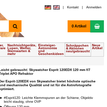
Kontakt
Anmelden
Suchen
Wa
0 Artikel
er,
Nachtsichtgeräte,
Einsteiger-
Neue
Schnäppchen
ware
Lupen, Wetter,
Astronomie
Artikel
& Aktionen
Sternwarten &
und
neu/gebraucht
mehr
Geschenkideen
Leicht gebraucht: Skywatcher Esprit 120EDX 120 mm f/7
Triplet APO Refraktor
Der Esprit-120EDX von Skywatcher bietet höchste optische
und mechanische Qualität und ist für die Astrofotografie
optimiert.
#Esprit120: Leichte Klemmspuren an der Schiene, Objektiv
leicht staubig, ohne OVP
Öffnung 120 mm