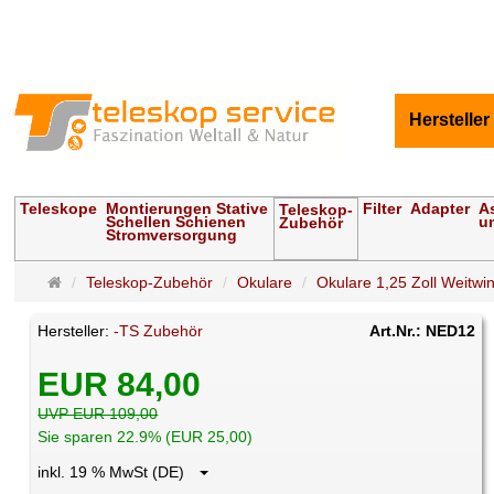
Hersteller
Teleskope
Montierungen Stative
Filter
Adapter
A
Teleskop-
Schellen Schienen
u
Zubehör
Stromversorgung
Startseite
Teleskop-Zubehör
Okulare
Okulare 1,25 Zoll Weitwin
Hersteller:
-TS Zubehör
Art.Nr.: NED12
EUR 84,00
UVP EUR 109,00
Sie sparen 22.9% (EUR 25,00)
inkl. 19 % MwSt (DE)