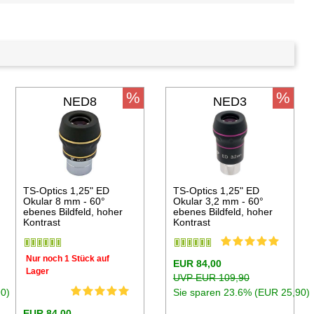
%
%
NED8
NED3
TS-Optics 1,25" ED
TS-Optics 1,25" ED
Okular 8 mm - 60°
Okular 3,2 mm - 60°
ebenes Bildfeld, hoher
ebenes Bildfeld, hoher
Kontrast
Kontrast
Nur noch 1 Stück auf
EUR 84,00
Lager
UVP EUR 109,90
90)
Sie sparen 23.6% (EUR 25,90)
EUR 84,00