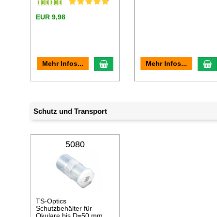
EUR 9,98
In den Warenkorb
I
Mehr Infos...
Mehr Infos...
Schutz und Transport
5080
TS-Optics
Schutzbehälter für
Okulare bis D=50 mm