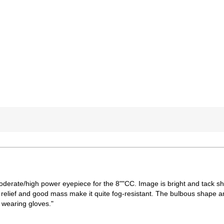
oderate/high power eyepiece for the 8""CC. Image is bright and tack sh
 relief and good mass make it quite fog-resistant. The bulbous shape a
 wearing gloves."