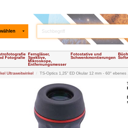
 wählen
strofotografie
Ferngläser,
Fotostative und
Büch
nd Fotografie
Spektive,
Schwenkmontierungen
Soft
Mikroskope,
Entfernungsmesser
kel Ultraweitwinkel
TS-Optics 1,25" ED Okular 12 mm - 60° ebenes .