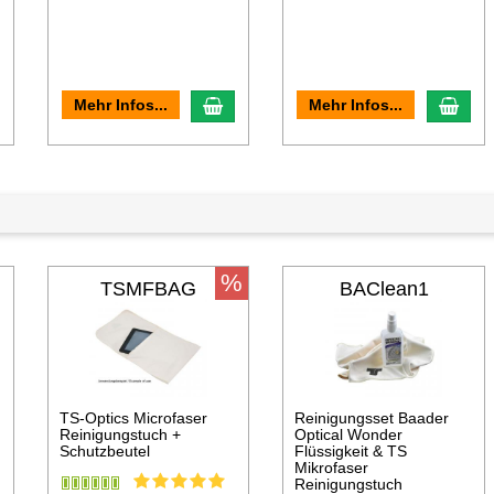
n den Warenkorb
In den Warenkorb
In d
Mehr Infos...
Mehr Infos...
%
TSMFBAG
BAClean1
TS-Optics Microfaser
Reinigungsset Baader
Reinigungstuch +
Optical Wonder
Schutzbeutel
Flüssigkeit & TS
Mikrofaser
Reinigungstuch