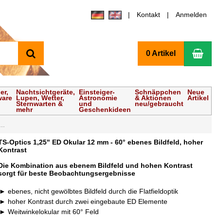
Kontakt
Anmelden
Suchen
Wa
0 Artikel
er,
Nachtsichtgeräte,
Einsteiger-
Schnäppchen
Neue
ware
Lupen, Wetter,
Astronomie
& Aktionen
Artikel
Sternwarten &
und
neu/gebraucht
mehr
Geschenkideen
..
TS-Optics 1,25" ED Okular 12 mm - 60° ebenes Bildfeld, hoher
Kontrast
Die Kombination aus ebenem Bildfeld und hohen Kontrast
sorgt für beste Beobachtungsergebnisse
ebenes, nicht gewölbtes Bildfeld durch die Flatfieldoptik
hoher Kontrast durch zwei eingebaute ED Elemente
Weitwinkelokular mit 60° Feld