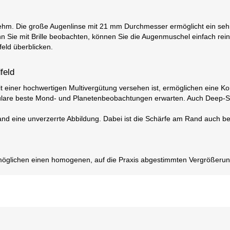
ehm. Die große Augenlinse mit 21 mm Durchmesser ermöglicht ein sehr
nn Sie mit Brille beobachten, können Sie die Augenmuschel einfach reind
eld überblicken.
feld
 einer hochwertigen Multivergütung versehen ist, ermöglichen eine Kon
kulare beste Mond- und Planetenbeobachtungen erwarten. Auch Deep-Sky
nd eine unverzerrte Abbildung. Dabei ist die Schärfe am Rand auch bei
möglichen einen homogenen, auf die Praxis abgestimmten Vergrößerun