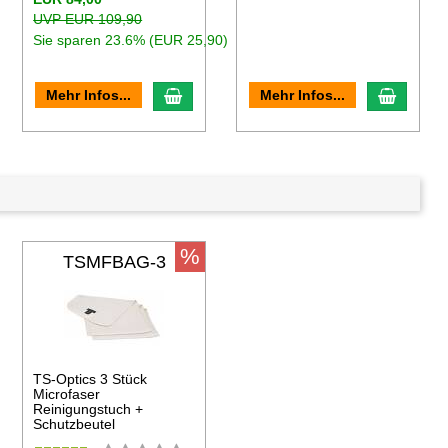
UVP EUR 109,90
Sie sparen 23.6% (EUR 25,90)
en Warenkorb
In den Warenkorb
In den
Mehr Infos...
Mehr Infos...
%
TSMFBAG-3
TS-Optics 3 Stück
Microfaser
Reinigungstuch +
Schutzbeutel