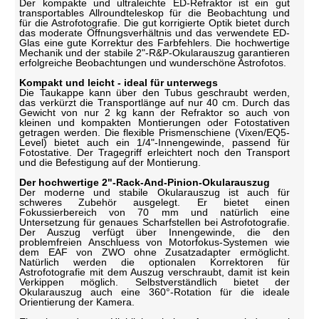
Der kompakte und ultraleichte ED-Refraktor ist ein gut
transportables Allroundteleskop für die Beobachtung und
für die Astrofotografie. Die gut korrigierte Optik bietet durch
das moderate Öffnungsverhältnis und das verwendete ED-
Glas eine gute Korrektur des Farbfehlers. Die hochwertige
Mechanik und der stabile 2"-R&P-Okularauszug garantieren
erfolgreiche Beobachtungen und wunderschöne Astrofotos.
Kompakt und leicht - ideal für unterwegs
Die Taukappe kann über den Tubus geschraubt werden,
das verkürzt die Transportlänge auf nur 40 cm. Durch das
Gewicht von nur 2 kg kann der Refraktor so auch von
kleinen und kompakten Montierungen oder Fotostativen
getragen werden. Die flexible Prismenschiene (Vixen/EQ5-
Level) bietet auch ein 1/4"-Innengewinde, passend für
Fotostative. Der Tragegriff erleichtert noch den Transport
und die Befestigung auf der Montierung.
Der hochwertige 2"-Rack-And-Pinion-Okularauszug
Der moderne und stabile Okularauszug ist auch für
schweres Zubehör ausgelegt. Er bietet einen
Fokussierbereich von 70 mm und natürlich eine
Untersetzung für genaues Scharfstellen bei Astrofotografie.
Der Auszug verfügt über Innengewinde, die den
problemfreien Anschluess von Motorfokus-Systemen wie
dem EAF von ZWO ohne Zusatzadapter ermöglicht.
Natürlich werden die optionalen Korrektoren für
Astrofotografie mit dem Auszug verschraubt, damit ist kein
Verkippen möglich. Selbstverständlich bietet der
Okularauszug auch eine 360°-Rotation für die ideale
Orientierung der Kamera.