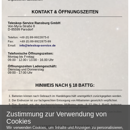
KONTAKT & ÖFFNUNGSZEITEN
Teleskop-Service Ransburg GmbH
Von-Myra-Straße 8
D-85599 Parsdorf
Telefon: +49 (0) 89-9922875-0

Fax:       +49 (0) 89-9922875-99

Email:    
info@teleskop-service.de
Telefonische Öffnungszeiten:
Montag bis Freitag:
09.00 - 12.00 / 13.00 - 16.00 Uhr
Öffnungszeiten Ladengeschäft:
Dienstag und Donnerstag
09:00 - 17:00 Uhr
HINWEIS NACH § 18 BATTG:
Batterien können nach Gebrauch im Handelsgeschäft unentgeltlich zurückgegeben werden.
Der Endnutzer ist zur fachgerechten Entsorgung von Altbatterien gesetzlich verpflichtet.
Das Symbol mit der durchgestrichenen Mülltonne gem. § 17 Abs.1 BattG bedeutet:
Batterien oder Akkus dürfen nicht im Hausmüll entsorgt werden.
Zustimmung zur Verwendung von
Die chemischen Symbole Hg, Cd, und Pb nach § 17 Abs.3 BattG bedeuten: Quecksilber,
Cadmium und Blei.
Cookies
HINWEIS NACH 2013/11/EU
Wir verwenden Cookies, um Inhalte und Anzeigen zu personalisieren,