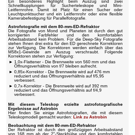
Ein besonderes Highlight beim Auszug sind zwei
Schnellkupplungen für Sucherteleskope und Mini-
Leitfernrohre. Damit ist Platz für einen Sucher oder
Leuchtpunktsucher und ein Leitfernrohr oder eine flexible
Kamerabefestigung für Parallelfotografie.
Astrofotografie mit dem 80-mm-ED-Refraktor
Die Fotografie von Mond und Planeten ist durch den gut
korrigierten Farbfehler und den komfortablen
Arbeitsabstand kein Problem. Für die Deep-Sky Fotografie
stehen Ihnen drei extra für den ED gerechnete Korrektoren
zur Verfügung. Die Korrektoren werden einfach über das
M58x1-Gewinde am Auszug verschraubt. Folgende
Korrektoren stehen zur Verfügung:
1,0x-Flattener - Die Brennweite von 560 mm und das
Öffnungsverhältnis von f/7 bleiben aufrecht.
0,85x-Korrektor - Die Brennweite wird auf 476 mm
reduziert und das Öffnungsverhältnis auf f/5,95
verbessert.
0,7x-Korrektor - Die Brennweite wird auf 392 mm
reduziert und das Öffnungsverhältnis auf f/4,9
verbessert.
Mit diesem Teleskop erzielte astrofotografische
Ergebnisse auf Astrobin
Hier finden Sie einige Astrofotografien, die mit diesem
Teleskopmodell gemacht wurden:
Link zu Astrobin
Beobachtung mit dem 80-mm-ED-Refraktor
Der Refraktor ist durch den großzügigen Arbeitsabstand
von 168 mm ab der 2"-Steckhülse und den komfortablen