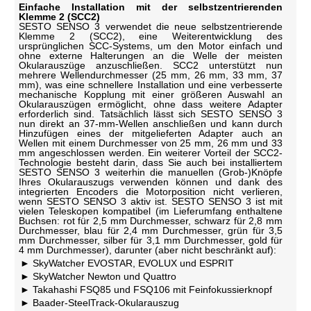
Einfache Installation mit der selbstzentrierenden
Klemme 2 (SCC2)
SESTO SENSO 3 verwendet die neue selbstzentrierende
Klemme 2 (SCC2), eine Weiterentwicklung des
ursprünglichen SCC-Systems, um den Motor einfach und
ohne externe Halterungen an die Welle der meisten
Okularauszüge anzuschließen. SCC2 unterstützt nun
mehrere Wellendurchmesser (25 mm, 26 mm, 33 mm, 37
mm), was eine schnellere Installation und eine verbesserte
mechanische Kopplung mit einer größeren Auswahl an
Okularauszügen ermöglicht, ohne dass weitere Adapter
erforderlich sind. Tatsächlich lässt sich SESTO SENSO 3
nun direkt an 37-mm-Wellen anschließen und kann durch
Hinzufügen eines der mitgelieferten Adapter auch an
Wellen mit einem Durchmesser von 25 mm, 26 mm und 33
mm angeschlossen werden. Ein weiterer Vorteil der SCC2-
Technologie besteht darin, dass Sie auch bei installiertem
SESTO SENSO 3 weiterhin die manuellen (Grob-)Knöpfe
Ihres Okularauszugs verwenden können und dank des
integrierten Encoders die Motorposition nicht verlieren,
wenn SESTO SENSO 3 aktiv ist. SESTO SENSO 3 ist mit
vielen Teleskopen kompatibel (im Lieferumfang enthaltene
Buchsen: rot für 2,5 mm Durchmesser, schwarz für 2,8 mm
Durchmesser, blau für 2,4 mm Durchmesser, grün für 3,5
mm Durchmesser, silber für 3,1 mm Durchmesser, gold für
4 mm Durchmesser), darunter (aber nicht beschränkt auf):
SkyWatcher EVOSTAR, EVOLUX und ESPRIT
SkyWatcher Newton und Quattro
Takahashi FSQ85 und FSQ106 mit Feinfokussierknopf
Baader-SteelTrack-Okularauszug