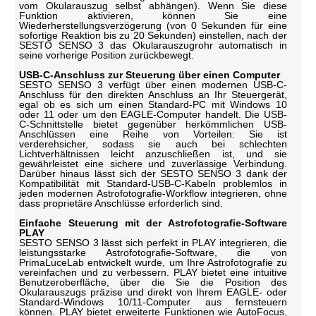
vom Okularauszug selbst abhängen). Wenn Sie diese
Funktion aktivieren, können Sie eine
Wiederherstellungsverzögerung (von 0 Sekunden für eine
sofortige Reaktion bis zu 20 Sekunden) einstellen, nach der
SESTO SENSO 3 das Okularauszugrohr automatisch in
seine vorherige Position zurückbewegt.
USB-C-Anschluss zur Steuerung über einen Computer
SESTO SENSO 3 verfügt über einen modernen USB-C-
Anschluss für den direkten Anschluss an Ihr Steuergerät,
egal ob es sich um einen Standard-PC mit Windows 10
oder 11 oder um den EAGLE-Computer handelt. Die USB-
C-Schnittstelle bietet gegenüber herkömmlichen USB-
Anschlüssen eine Reihe von Vorteilen: Sie ist
verderehsicher, sodass sie auch bei schlechten
Lichtverhältnissen leicht anzuschließen ist, und sie
gewährleistet eine sichere und zuverlässige Verbindung.
Darüber hinaus lässt sich der SESTO SENSO 3 dank der
Kompatibilität mit Standard-USB-C-Kabeln problemlos in
jeden modernen Astrofotografie-Workflow integrieren, ohne
dass proprietäre Anschlüsse erforderlich sind.
Einfache Steuerung mit der Astrofotografie-Software
PLAY
SESTO SENSO 3 lässt sich perfekt in PLAY integrieren, die
leistungsstarke Astrofotografie-Software, die von
PrimaLuceLab entwickelt wurde, um Ihre Astrofotografie zu
vereinfachen und zu verbessern. PLAY bietet eine intuitive
Benutzeroberfläche, über die Sie die Position des
Okularauszugs präzise und direkt von Ihrem EAGLE- oder
Standard-Windows 10/11-Computer aus fernsteuern
können. PLAY bietet erweiterte Funktionen wie AutoFocus,