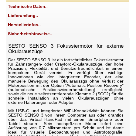
Technische Daten..
Lieferumfang..
Herstellerinfos..
Sicherheitshinweise..
SESTO SENSO 3 Fokussiermotor für externe
Okularauszüge
Der SESTO SENSO 3 ist ein fortschrittlicher Fokussiermotor
für Zahnstangen- oder Crayford-Okularauszüge, der hohe
Präzision, Flexibilität und Benutzerfreundlichkeit in einem
kompakten Gerät vereint. Er verfügt über wichtige
Innovationen wie den integrierten Encoder, der eine
manuelle Bewegung des Okularauszgs ohne Verlust der
Motorposition mit der Option "Automatic Position Recovery"
(automatische Positionswiederherstellung) ermöglicht,
sowie die neue selbstzentrierende Klemme 2 (SCC2) für die
schnelle Installation an vielen Okularauszügen ohne
externe Halterungen oder Adapter.
Mit USB-C und integrierter WiFi-Konnektivität können Sie
SESTO SENSO 3 von Ihrem Computer aus oder drahtlos
über das Virtual HandPad mit einem Smartphone oder
Tablet steuern. Sein hochpräziser Motor liefert eine
Auflösung von 0,7 Mikrometern pro Schritt und ist damit
ideal für visuelle Beobachtungen und Astrofotografie.