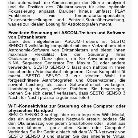
das automatisch die Abmessungen der Sterne analysiert
und die Position des Okularauszugs für eine optimale
Fokussierung anpasst. Darüber hinaus umfasst PLAY
Funktionen wie Temperaturkompensation,
Fokusvoreinstellungen und Echtzeit-Statusüberwachung,
was es zur idealen Lösung für Astrofotografen macht.
Erweiterte Steuerung mit ASCOM-Treibern und Software
von Drittanbietern
Dank des mitgelieferten ASCOM-Treibers ist SESTO
SENSO 3 vollständig kompatibel mit einer Vielzahl beliebter
Astronomie-Software von Drittanbietern und bietet Ihnen
maximale Flexibilität bei der Steuerung Ihres
Okularauszugs. Ganz gleich, ob Sie Anwendungen wie
NINA, Sequence Generator Pro, MaxIm DL oder andere
verwenden, SESTO SENSO 3 lässt sich nahtlos in Ihren
bestehenden Arbeitsablauf integrieren. Diese Kompatibilität
macht SESTO SENSO 3 zur idealen Wahl für
fortgeschrittene Astrofotografen und Observatorien, die
sowohl Leistung als auch Softwarefreiheit verlangen.
Unabhängig davon, welche Plattform Sie bevorzugen,
können Sie sich darauf verlassen, dass SESTO SENSO 3
Nacht für Nacht präzise Ergebnisse liefert.
WiFi-Konnektivität zur Steuerung ohne Computer oder
physisches Handpad
SESTO SENSO 3 verfügt über ein integriertes WiFi-Modul,
das ein eigenes drahtloses Netzwerk erstellt, sodass Sie
den Okularauszug von jedem Smartphone oder Tablet aus
steuern können - ganz ohne Kabel oder Computer!
Verbinden Sie Ihr Gerät einfach mit dem WiFi-Netzwerk von
SESTO SENSO 3 und starten Sie das integrierte Virtual