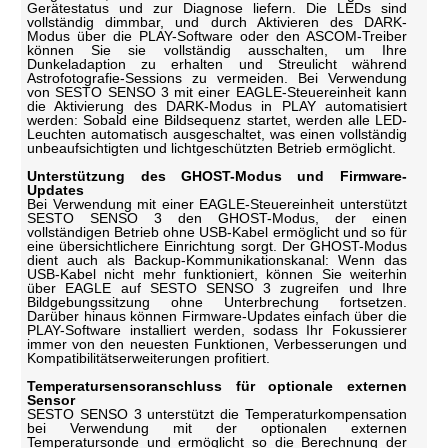
Gerätestatus und zur Diagnose liefern. Die LEDs sind
vollständig dimmbar, und durch Aktivieren des DARK-
Modus über die PLAY-Software oder den ASCOM-Treiber
können Sie sie vollständig ausschalten, um Ihre
Dunkeladaption zu erhalten und Streulicht während
Astrofotografie-Sessions zu vermeiden. Bei Verwendung
von SESTO SENSO 3 mit einer EAGLE-Steuereinheit kann
die Aktivierung des DARK-Modus in PLAY automatisiert
werden: Sobald eine Bildsequenz startet, werden alle LED-
Leuchten automatisch ausgeschaltet, was einen vollständig
unbeaufsichtigten und lichtgeschützten Betrieb ermöglicht.
Unterstützung des GHOST-Modus und Firmware-
Updates
Bei Verwendung mit einer EAGLE-Steuereinheit unterstützt
SESTO SENSO 3 den GHOST-Modus, der einen
vollständigen Betrieb ohne USB-Kabel ermöglicht und so für
eine übersichtlichere Einrichtung sorgt. Der GHOST-Modus
dient auch als Backup-Kommunikationskanal: Wenn das
USB-Kabel nicht mehr funktioniert, können Sie weiterhin
über EAGLE auf SESTO SENSO 3 zugreifen und Ihre
Bildgebungssitzung ohne Unterbrechung fortsetzen.
Darüber hinaus können Firmware-Updates einfach über die
PLAY-Software installiert werden, sodass Ihr Fokussierer
immer von den neuesten Funktionen, Verbesserungen und
Kompatibilitätserweiterungen profitiert.
Temperatursensoranschluss für optionale externen
Sensor
SESTO SENSO 3 unterstützt die Temperaturkompensation
bei Verwendung mit der optionalen externen
Temperatursonde und ermöglicht so die Berechnung der