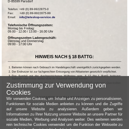
D-85599 Parsdorf
Telefon: +49 (0) 89-9922875-0

Fax:       +49 (0) 89-9922875-99

Email:    
info@teleskop-service.de
Telefonische Öffnungszeiten:
Montag bis Freitag:
09.00 - 12.00 / 13.00 - 16.00 Uhr
Öffnungszeiten Ladengeschäft:
Dienstag und Donnerstag
09:00 - 17:00 Uhr
HINWEIS NACH § 18 BATTG:
Batterien können nach Gebrauch im Handelsgeschäft unentgeltlich zurückgegeben werden.
Der Endnutzer ist zur fachgerechten Entsorgung von Altbatterien gesetzlich verpflichtet.
Das Symbol mit der durchgestrichenen Mülltonne gem. § 17 Abs.1 BattG bedeutet:
Batterien oder Akkus dürfen nicht im Hausmüll entsorgt werden.
Die chemischen Symbole Hg, Cd, und Pb nach § 17 Abs.3 BattG bedeuten: Quecksilber,
Zustimmung zur Verwendung von
Cadmium und Blei.
Cookies
HINWEIS NACH 2013/11/EU
Wir verwenden Cookies, um Inhalte und Anzeigen zu personalisieren,
Funktionen für soziale Medien anbieten zu können und die Zugriffe
auf unsere Website zu analysieren. Außerdem geben wir
Informationen zu Ihrer Nutzung unserer Website an unsere Partner für
soziale Medien, Werbung und Analysen weiter. Des weiteren werden
rein technische Cookies verwendet um die Funktion der Webseite zu