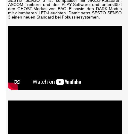
SESTO SENSO 3 ist kompatibel mit ARCO-Rotatoren,
ASCOM-Treibern und der PLAY-Software und unterstützt
den GHOST-Modus von EAGLE sowie den DARK-Modus
mit dimmbaren LED-Leuchten. Damit setzt SESTO SENSO
3 einen neuen Standard bei Fokussiersystemen.