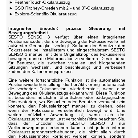
FeatherTouch-Okularauszug
GSO Ritchey-Chretien mit 2"- und 3"-Okularauszug
Explore-Scientific-Okularauszug
Integrierter Encoder: präzise Steuerung mit
Bewegungsfreiheit
SESTO SENSO 3 verfügt über einen integrierten
Positionsencoder, der die Bewegung der Fokussierwelle mit
äußerster Genauigkeit verfolgt. So kann der Benutzer den
Fokussierer bei installiertem und eingeschaltetem SESTO
SENSO 3 manuell mit dem Originalknopf des Fokussierers
bewegen, ohne die Motorposition zu verlieren. Dies ist ideal
für Benutzer, die zwischen visuellen und bildgebenden
Sitzungen wechseln, und beschleunigt und verbessert
zudem den Kalibrierungsprozess.
Eine weitere fortschrittliche Funktion ist die automatische
Positionswiederherstellung, die bei Aktivierung automatisch
die vorherige Fokusposition wiederherstellt, wenn eine
Bewegung des Okularauszugs erkannt wird. Diese Funktion
ist besonders nützlich in öffentlichen oder pädagogischen
Observatorien, wo Besucher oder Benutzer versucht sein
könnten, den Fokussierknopf manuell zu drehen, oder
wenn der Fokussierer versehentlich bewegt wird. Eine
weitere nützliche Anwendung ist, wenn sich das
Okularauszugrohr unter Last verschiebt (bitte beachten Sie,
dass der Encoder des SESTO SENSO 3 nur
Wellenbewegungen erkennen kann, nicht jedoch interne
Okularauszugrohrverschiebungen, die nicht allein durch
den Fokussiermotor korrigiert werden können, sondern