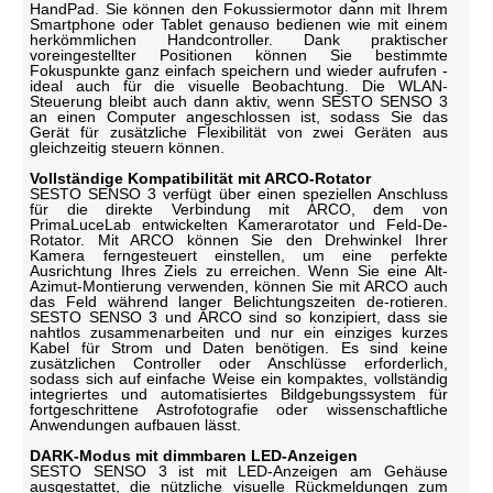
HandPad. Sie können den Fokussiermotor dann mit Ihrem
Smartphone oder Tablet genauso bedienen wie mit einem
herkömmlichen Handcontroller. Dank praktischer
voreingestellter Positionen können Sie bestimmte
Fokuspunkte ganz einfach speichern und wieder aufrufen -
ideal auch für die visuelle Beobachtung. Die WLAN-
Steuerung bleibt auch dann aktiv, wenn SESTO SENSO 3
an einen Computer angeschlossen ist, sodass Sie das
Gerät für zusätzliche Flexibilität von zwei Geräten aus
gleichzeitig steuern können.
Vollständige Kompatibilität mit ARCO-Rotator
SESTO SENSO 3 verfügt über einen speziellen Anschluss
für die direkte Verbindung mit ARCO, dem von
PrimaLuceLab entwickelten Kamerarotator und Feld-De-
Rotator. Mit ARCO können Sie den Drehwinkel Ihrer
Kamera ferngesteuert einstellen, um eine perfekte
Ausrichtung Ihres Ziels zu erreichen. Wenn Sie eine Alt-
Azimut-Montierung verwenden, können Sie mit ARCO auch
das Feld während langer Belichtungszeiten de-rotieren.
SESTO SENSO 3 und ARCO sind so konzipiert, dass sie
nahtlos zusammenarbeiten und nur ein einziges kurzes
Kabel für Strom und Daten benötigen. Es sind keine
zusätzlichen Controller oder Anschlüsse erforderlich,
sodass sich auf einfache Weise ein kompaktes, vollständig
integriertes und automatisiertes Bildgebungssystem für
fortgeschrittene Astrofotografie oder wissenschaftliche
Anwendungen aufbauen lässt.
DARK-Modus mit dimmbaren LED-Anzeigen
SESTO SENSO 3 ist mit LED-Anzeigen am Gehäuse
ausgestattet, die nützliche visuelle Rückmeldungen zum