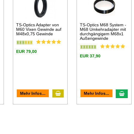
TS-Optics Adapter von
TS-Optics M68 System -
M60 Vixen Gewinde auf
M68 Umkehradapter mit
M48x0,75 Gewinde
durchgängigem M68x1
Außengewinde
EUR 79,00
EUR 37,90
In den Warenkorb
n den Warenkorb
In d
Mehr Infos...
Mehr Infos...