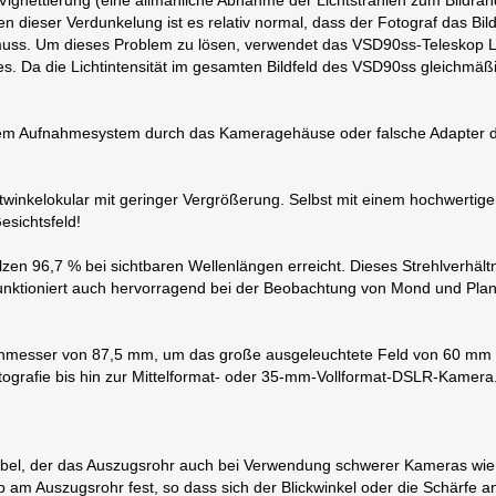
Vignettierung (eine allmähliche Abnahme der Lichtstrahlen zum Bildrand
n dieser Verdunkelung ist es relativ normal, dass der Fotograf das B
muss. Um dieses Problem zu lösen, verwendet das VSD90ss-Teleskop Li
 Da die Lichtintensität im gesamten Bildfeld des VSD90ss gleichmäßig
tem Aufnahmesystem durch das Kameragehäuse oder falsche Adapter 
winkelokular mit geringer Vergrößerung. Selbst mit einem hochwertigen
esichtsfeld!
olzen 96,7 % bei sichtbaren Wellenlängen erreicht. Dieses Strehlverhält
funktioniert auch hervorragend bei der Beobachtung von Mond und Pla
hmesser von 87,5 mm, um das große ausgeleuchtete Feld von 60 mm op
ofotografie bis hin zur Mittelformat- oder 35-mm-Vollformat-DSLR-Kamera
lhebel, der das Auszugsrohr auch bei Verwendung schwerer Kameras w
b am Auszugsrohr fest, so dass sich der Blickwinkel oder die Schärfe a