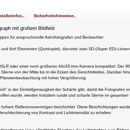
stellerinfos..
Sicherheitshinweise..
raph mit großem Bildfeld
ppen für anspruchsvolle Astrofotografen und Beobachter
und fünf Elementen (Quintuplet), darunter zwei SD-(Super ED)-Linsen 
mat-DSLR oder einer noch größeren 44x33-mm-Kamera kompatibel. Der 90
Sterne von der Mitte bis in die Ecken des Gesichtsfeldes. Darüber hina
r Planetenbeobachtung mit hoher Vergrößerung.
ch" in der Einstellgenauigkeit der Schärfe gibt, damit die Fotografen i
offen wurde, werden trotzdem runde und scharfe Sterne im gesamten B
hohem Reflexionsvermögen beschichtet. Diese Beschichtungen wurden s
rschlechterung von Kontrast und Lichtintensität zu erhalten.