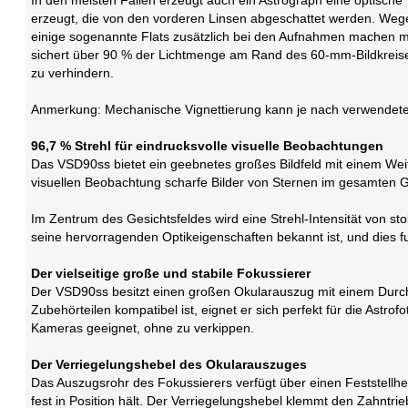
In den meisten Fällen erzeugt auch ein Astrograph eine optische 
erzeugt, die von den vorderen Linsen abgeschattet werden. Wege
einige sogenannte Flats zusätzlich bei den Aufnahmen machen 
sichert über 90 % der Lichtmenge am Rand des 60-mm-Bildkreises.
zu verhindern.
Anmerkung: Mechanische Vignettierung kann je nach verwende
96,7 % Strehl für eindrucksvolle visuelle Beobachtungen
Das VSD90ss bietet ein geebnetes großes Bildfeld mit einem Weit
visuellen Beobachtung scharfe Bilder von Sternen im gesamten G
Im Zentrum des Gesichtsfeldes wird eine Strehl-Intensität von st
seine hervorragenden Optikeigenschaften bekannt ist, und dies 
Der vielseitige große und stabile Fokussierer
Der VSD90ss besitzt einen großen Okularauszug mit einem Durc
Zubehörteilen kompatibel ist, eignet er sich perfekt für die Astr
Kameras geeignet, ohne zu verkippen.
Der Verriegelungshebel des Okularauszuges
Das Auszugsrohr des Fokussierers verfügt über einen Feststel
fest in Position hält. Der Verriegelungshebel klemmt den Zahntrie