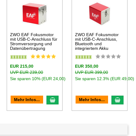
ZWO EAF Fokusmotor
ZWO EAF Fokusmotor
mit USB-C-Anschluss für
mit USB-C-Anschluss,
Stromversorgung und
Bluetooth und
Datenübertragung
integriertem Akku
EUR 215,00
EUR 350,00
UVP EUR 239,00
UVP EUR 399,00
Sie sparen 10% (EUR 24,00)
Sie sparen 12.3% (EUR 49,00)
en Warenkorb
In den Warenkorb
In den
Mehr Infos...
Mehr Infos...