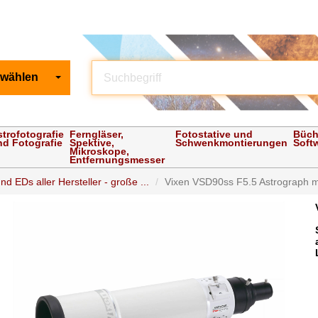
 wählen
strofotografie
Ferngläser,
Fotostative und
Büch
nd Fotografie
Spektive,
Schwenkmontierungen
Soft
Mikroskope,
Entfernungsmesser
nd EDs aller Hersteller - große ...
Vixen VSD90ss F5.5 Astrograph mi