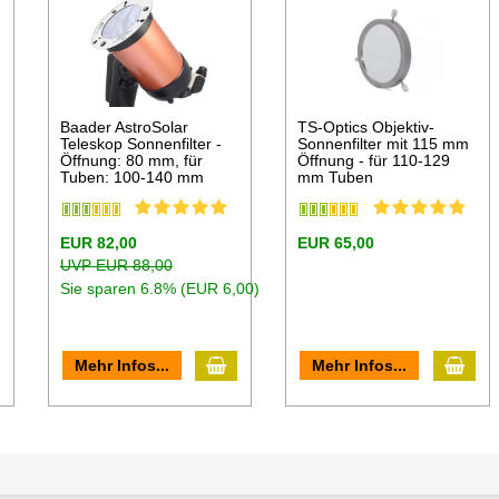
Baader AstroSolar
TS-Optics Objektiv-
Teleskop Sonnenfilter -
Sonnenfilter mit 115 mm
Öffnung: 80 mm, für
Öffnung - für 110-129
Tuben: 100-140 mm
mm Tuben
EUR 82,00
EUR 65,00
UVP EUR 88,00
Sie sparen 6.8% (EUR 6,00)
n den Warenkorb
In den Warenkorb
In d
Mehr Infos...
Mehr Infos...