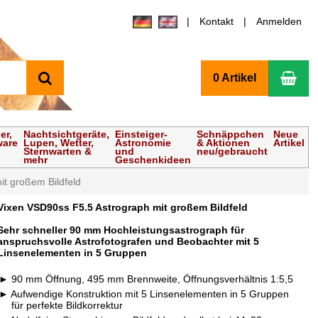
Kontakt
Anmelden
Suchen
Wa
0 Artikel
er,
Nachtsichtgeräte,
Einsteiger-
Schnäppchen
Neue
ware
Lupen, Wetter,
Astronomie
& Aktionen
Artikel
Sternwarten &
und
neu/gebraucht
mehr
Geschenkideen
t großem Bildfeld
Vixen VSD90ss F5.5 Astrograph mit großem Bildfeld
Sehr schneller 90 mm Hochleistungsastrograph für
anspruchsvolle Astrofotografen und Beobachter mit 5
Linsenelementen in 5 Gruppen
90 mm Öffnung, 495 mm Brennweite, Öffnungsverhältnis 1:5,5
Aufwendige Konstruktion mit 5 Linsenelementen in 5 Gruppen
für perfekte Bildkorrektur