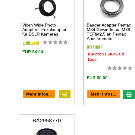
Vixen Wide Photo
Baader Adapter Pentax
Adapter - Fokaladapter
M84 Gewinde auf M68 -
für DSLR Kameras
TSFlat2,5 an Pentax
Apochromate
EUR 54,00
Nur noch 1 Stück auf
Lager
EUR 80,00
In den Warenkorb
I
Mehr Infos...
Mehr Infos...
BA2958770