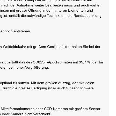
 hin). Dies wird hauptsächlich durch die hinteren Linsen
ild nach der Aufnahme weiter bearbeiten muss und auch vorher
nsen mit großer Öffnung in den hinteren Elementen und
 ist, entfällt die aufwändige Technik, um die Randabdunklung
dennoch entstehen.
 Weitfeldokular mit großem Gesichtsfeld erhalten Sie bei der
nis übertrifft das des SD81SII-Apochromaten mit 95,7 %, der für
neten bei hoher Vergrößerung.
timal zu nutzen. Mit dem großen Auszug, der mit vielen
. Durch die präzise Fertigung ist er auch für sehr schwere
ie Mittelformatkameras oder CCD-Kameras mit großem Sensor
n Ihrer Kamera nicht verschiebt.