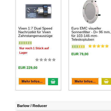
Vixen 1:7 Dual Speed
Euro EMC visueller
Nachrüstkit für Vixen
Sonnenfilter - D= 96 mm,
Zahnstangenauszüge
für 103-146-mm-
Teleskoptuben
Nur noch 1 Stück auf
Lager
EUR 79,00
EUR 229,00
I
In den Warenkorb
Mehr Infos...
Mehr Infos...
Barlow / Reducer