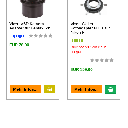
Vixen VSD Kamera
Vixen Weiter
Adapter für Pentax 645 D
Fotoadapter 60DX für
Nikon F
EUR 78,00
Nur noch 1 Stück auf
Lager
EUR 159,00
In den Warenkorb
en Warenkorb
In den
Mehr Infos...
Mehr Infos...